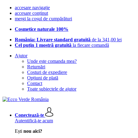
accesare navigație
accesare conținut
mergi la coșul de cumpărături
Cosmetice naturale 100%
România: Livrare standard gratuită
de la 341,00 lei
Cel puțin 1 mostră gratuită
la fiecare comandă
Ajutor
Unde este comanda mea?
Returnări
Costuri de expediere
Opțiuni de plată
Contact
Toate subiectele de ajutor
Conectează-te
Autentifică-te acum
Ești
nou aici?