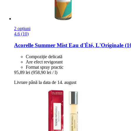
2 opțiuni
4.6 (10)
Acorelle
Summer Mist Eau d'Été, L'Originale (1
Compoziție delicată
Are efect revigorant
Format spray practic
95,89 lei
(958,90 lei / l)
Livrare până la data de 14. august