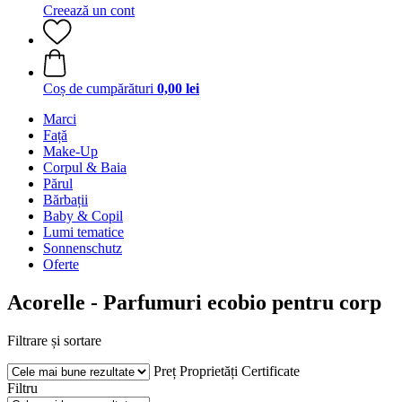
Creează un cont
Coș de cumpărături
0,00 lei
Marci
Față
Make-Up
Corpul & Baia
Părul
Bărbații
Baby & Copil
Lumi tematice
Sonnenschutz
Oferte
Acorelle - Parfumuri ecobio pentru corp
Filtrare și sortare
Preț
Proprietăți
Certificate
Filtru