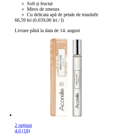
Soft și fructat
Miros de zmeura
Cu delicata apă de petale de trandafir
66,59 lei
(6.659,00 lei / l)
Livrare până la data de 14. august
2 opțiuni
4.0 (18)