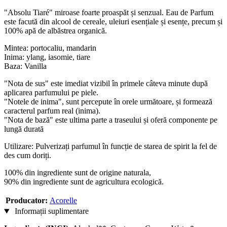
"Absolu Tiaré" miroase foarte proaspăt și senzual. Eau de Parfum
este facută din alcool de cereale, uleiuri esențiale și esențe, precum și
100% apă de albăstrea organică.
Mintea: portocaliu, mandarin
Inima: ylang, iasomie, tiare
Baza: Vanilla
"Nota de sus" este imediat vizibil în primele câteva minute după
aplicarea parfumului pe piele.
"Notele de inima", sunt percepute în orele următoare, și formează
caracterul parfum real (inima).
"Nota de bază" este ultima parte a traseului și oferă componente pe
lungă durată
Utilizare: Pulverizați parfumul în funcție de starea de spirit la fel de
des cum doriți.
100% din ingrediente sunt de origine naturala,
90% din ingrediente sunt de agricultura ecologică.
Producator:
Acorelle
Informații suplimentare