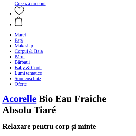
Creează un cont
Marci
Față
Make-Up
Corpul & Baia
Părul
Bărbații
Baby & Copil
Lumi tematice
Sonnenschutz
Oferte
Acorelle
Bio Eau Fraiche
Absolu Tiaré
Relaxare pentru corp și minte