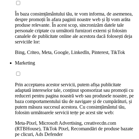
În baza consimțământului tău, te vom informa, de asemenea,
despre promoții în afara paginii noastre web și îți vom arăta
produse relevante. În acest scop, sincronizăm datele tale
personale criptate cu următorii furnizori externi și folosim
canalele de publicitate online ale acestora dacă folosești deja
serviciile lor:
Bing, Criteo, Meta, Google, LinkedIn, Pinterest, TikTok
Marketing
Prin acceptarea acestor servicii, putem afișa publicitate
adaptată intereselor tale, conținut sponsorizat sau promoții cu
reduceri pentru pagina noastră web sau produsele noastre, pe
baza comportamentului tău de navigare și de cumpărături, și
putem măsura succesul acestora. Cu consimțământul tău,
folosim următoarele servicii terțe pe acest site web:
Meta-Pixel, Microsoft Advertising, creativecdn.com
(RTBHouse), TikTok Pixel, Recomandări de produse bazate
pe clicuri, Ads Defender