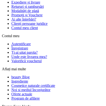
Expediere și livrare
Retururi și rambursări
Modalități de plată
Promoții și Vouchere
Ai alte întrebări?
Clienți persoane juridice
Contul meu client
Contul meu
Autentificare
Înregistrare
Ți-ai uitat parola?
Unde este livrarea mea?
Valorifică voucherul
Aflați mai multe
beauty Blog
Ingrediente
Cosmetice naturale certificate
Noi si mediul înconjurător
Oferte actuale
Program de afiliere