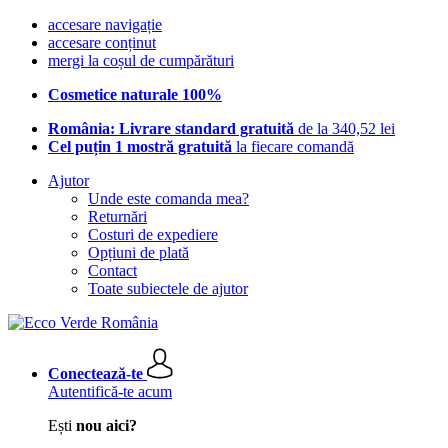
accesare navigație
accesare conținut
mergi la coșul de cumpărături
Cosmetice naturale 100%
România: Livrare standard gratuită
de la 340,52 lei
Cel puțin 1 mostră gratuită
la fiecare comandă
Ajutor
Unde este comanda mea?
Returnări
Costuri de expediere
Opțiuni de plată
Contact
Toate subiectele de ajutor
Conectează-te
Autentifică-te acum
Ești
nou aici?