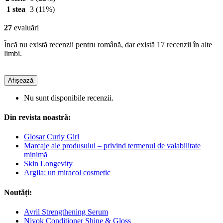
1 stea
3
(11%)
27
evaluări
Încă nu există recenzii pentru română, dar există 17 recenzii în alte
limbi.
Afișează
Nu sunt disponibile recenzii.
Din revista noastră:
Glosar Curly Girl
Marcaje ale produsului – privind termenul de valabilitate
minimă
Skin Longevity
Argila: un miracol cosmetic
Noutăți:
Avril Strengthening Serum
Niyok Conditioner Shine & Gloss