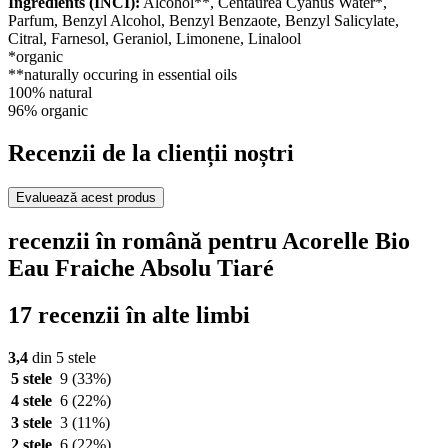
Ingredients (INCI):
Alcohol**, Centaurea Cyanus Water*,
Parfum, Benzyl Alcohol, Benzyl Benzaote, Benzyl Salicylate,
Citral, Farnesol, Geraniol, Limonene, Linalool
*organic
**naturally occuring in essential oils
100% natural
96% organic
Recenzii de la clienții noștri
Evaluează acest produs
recenzii în română pentru Acorelle Bio
Eau Fraiche Absolu Tiaré
17 recenzii în alte limbi
3,4
din 5 stele
5 stele
9
(33%)
4 stele
6
(22%)
3 stele
3
(11%)
2 stele
6
(22%)