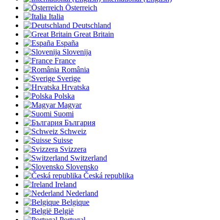
Österreich
Italia
Deutschland
Great Britain
España
Slovenija
France
România
Sverige
Hrvatska
Polska
Magyar
Suomi
България
Schweiz
Suisse
Svizzera
Switzerland
Slovensko
Česká republika
Ireland
Nederland
Belgique
België
Portugal