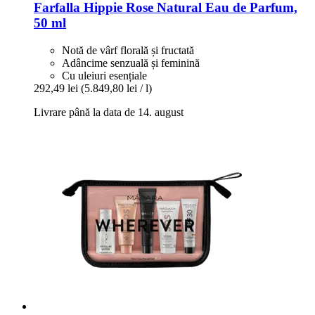
Farfalla
Hippie Rose Natural Eau de Parfum,
50 ml
Notă de vârf florală și fructată
Adâncime senzuală și feminină
Cu uleiuri esențiale
292,49 lei
(5.849,80 lei / l)
Livrare până la data de 14. august