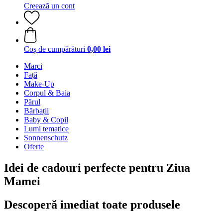
Creează un cont
Coș de cumpărături
0,00 lei
Marci
Față
Make-Up
Corpul & Baia
Părul
Bărbații
Baby & Copil
Lumi tematice
Sonnenschutz
Oferte
Idei de cadouri perfecte pentru Ziua
Mamei
Descoperă imediat toate produsele