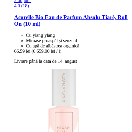
2 opțiuni
4.0 (18)
Acorelle
Bio Eau de Parfum Absolu Tiaré, Roll
On (10 ml)
Cu ylang-ylang
Miroase proaspăt și senzual
Cu apă de albăstrea organică
66,59 lei
(6.659,00 lei / l)
Livrare până la data de 14. august