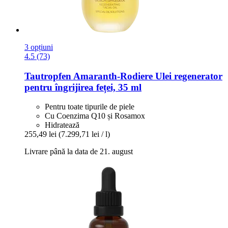
3 opțiuni
4.5 (73)
Tautropfen
Amaranth-​Rodiere Ulei regenerator
pentru îngrijirea feței, 35 ml
Pentru toate tipurile de piele
Cu Coenzima Q10 și Rosamox
Hidratează
255,49 lei
(7.299,71 lei / l)
Livrare până la data de 21. august