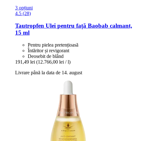
3 opțiuni
4.5 (28)
Tautropfen
Ulei pentru față Baobab calmant,
15 ml
Pentru pielea pretențioasă
Întăritor și revigorant
Deosebit de blând
191,49 lei
(12.766,00 lei / l)
Livrare până la data de 14. august