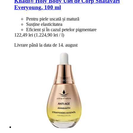
Khadi®
Holy Body Ulei de Corp Shatavari
Everyoung, 100 ml
Pentru piele uscată și matură
Susține elasticitatea
Eficient și în cazul petelor pigmentare
122,49 lei
(1.224,90 lei / l)
Livrare până la data de 14. august