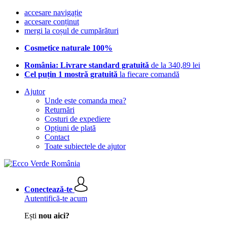
accesare navigație
accesare conținut
mergi la coșul de cumpărături
Cosmetice naturale 100%
România: Livrare standard gratuită
de la 340,89 lei
Cel puțin 1 mostră gratuită
la fiecare comandă
Ajutor
Unde este comanda mea?
Returnări
Costuri de expediere
Opțiuni de plată
Contact
Toate subiectele de ajutor
Conectează-te
Autentifică-te acum
Ești
nou aici?