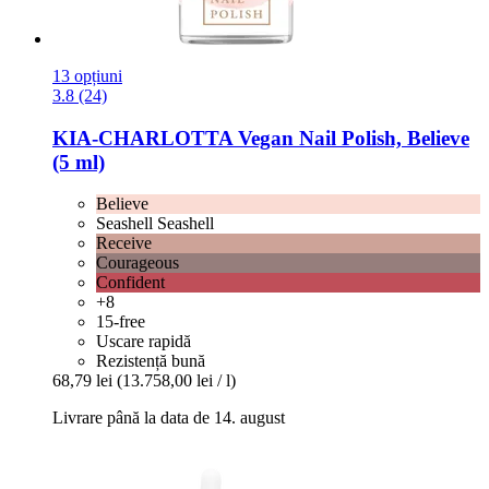
13 opțiuni
3.8 (24)
KIA-CHARLOTTA
Vegan Nail Polish, Believe
(5 ml)
Believe
Seashell Seashell
Receive
Courageous
Confident
+8
15-free
Uscare rapidă
Rezistență bună
68,79 lei
(13.758,00 lei / l)
Livrare până la data de 14. august