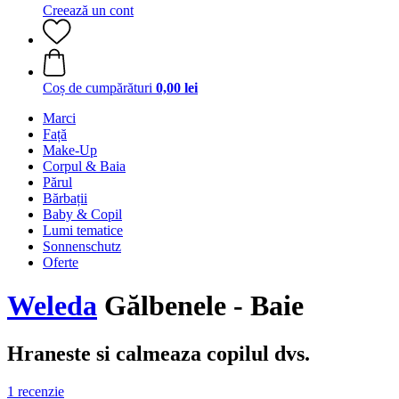
Creează un cont
Coș de cumpărături
0,00 lei
Marci
Față
Make-Up
Corpul & Baia
Părul
Bărbații
Baby & Copil
Lumi tematice
Sonnenschutz
Oferte
Weleda
Gălbenele - Baie
Hraneste si calmeaza copilul dvs.
1 recenzie