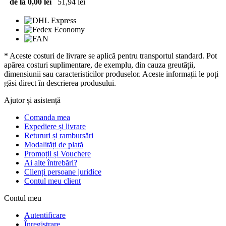
de la 0,00 lei
51,94 lei
* Aceste costuri de livrare se aplică pentru transportul standard. Pot
apărea costuri suplimentare, de exemplu, din cauza greutății,
dimensiunii sau caracteristicilor produselor. Aceste informații le poți
găsi direct în descrierea produsului.
Ajutor și asistență
Comanda mea
Expediere și livrare
Retururi și rambursări
Modalități de plată
Promoții și Vouchere
Ai alte întrebări?
Clienți persoane juridice
Contul meu client
Contul meu
Autentificare
Înregistrare