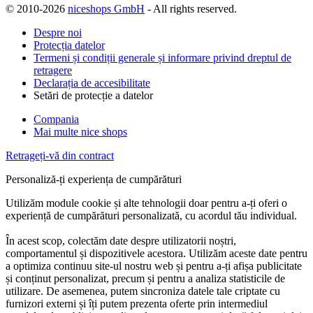
© 2010-2026
niceshops GmbH
- All rights reserved.
Despre noi
Protecția datelor
Termeni și condiții generale și informare privind dreptul de
retragere
Declarația de accesibilitate
Setări de protecție a datelor
Compania
Mai multe nice shops
Retrageți-vă din contract
Personaliză-ți experiența de cumpărături
Utilizăm module cookie și alte tehnologii doar pentru a-ți oferi o
experiență de cumpărături personalizată, cu acordul tău individual.
În acest scop, colectăm date despre utilizatorii noștri,
comportamentul și dispozitivele acestora. Utilizăm aceste date pentru
a optimiza continuu site-ul nostru web și pentru a-ți afișa publicitate
și conținut personalizat, precum și pentru a analiza statisticile de
utilizare. De asemenea, putem sincroniza datele tale criptate cu
furnizori externi și îți putem prezenta oferte prin intermediul