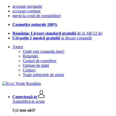
accesare navigație
accesare conținut
mergi la coșul de cumpărături
Cosmetice naturale 100%
România: Livrare standard gratuită
de la 340,52 lei
Cel puțin 1 mostră gratuită
la fiecare comandă
Ajutor
Unde este comanda mea?
Returnări
Costuri de expediere
Opțiuni de plată
Contact
Toate subiectele de ajutor
Conectează-te
Autentifică-te acum
Ești
nou aici?