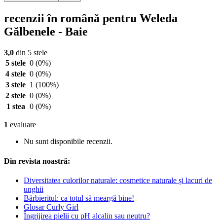
recenzii în română pentru Weleda
Gălbenele - Baie
3,0
din 5 stele
5 stele
0
(0%)
4 stele
0
(0%)
3 stele
1
(100%)
2 stele
0
(0%)
1 stea
0
(0%)
1
evaluare
Nu sunt disponibile recenzii.
Din revista noastră:
Diversitatea culorilor naturale: cosmetice naturale și lacuri de
unghii
Bărbieritul: ca totul să meargă bine!
Glosar Curly Girl
Îngrijirea pielii cu pH alcalin sau neutru?