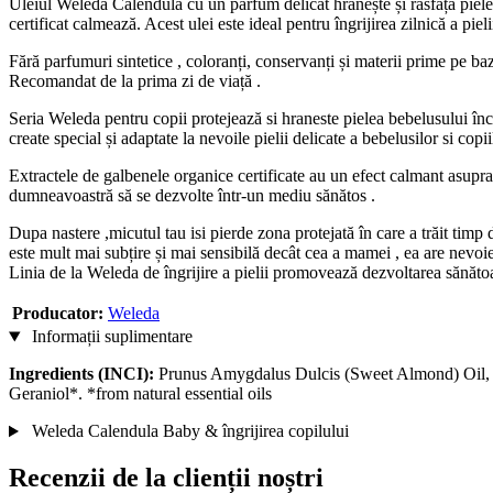
Uleiul Weleda Calendula cu un parfum delicat hrănește și răsfață pielea
certificat calmează. Acest ulei este ideal pentru îngrijirea zilnică a piel
Fără parfumuri sintetice , coloranți, conservanți și materii prime pe baz
Recomandat de la prima zi de viață .
Seria Weleda pentru copii protejează si hraneste pielea bebelusului încă
create special și adaptate la nevoile pielii delicate a bebelusilor si copii
Extractele de galbenele organice certificate au un efect calmant asupra p
dumneavoastră să se dezvolte într-un mediu sănătos .
Dupa nastere ,micutul tau isi pierde zona protejată în care a trăit timp 
este mult mai subțire și mai sensibilă decât cea a mamei , ea are nevoie d
Linia de la Weleda de îngrijire a pielii promovează dezvoltarea sănătoasă
Producator:
Weleda
Informații suplimentare
Ingredients (INCI):
Prunus Amygdalus Dulcis (Sweet Almond) Oil, C
Geraniol*. *from natural essential oils
Weleda Calendula Baby & îngrijirea copilului
Recenzii de la clienții noștri