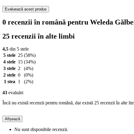
Evaluează acest produs
0 recenzii în română pentru Weleda Gălbe
25 recenzii în alte limbi
4,5
din 5 stele
5 stele
25
(58%)
4 stele
15
(34%)
3 stele
2
(4%)
2 stele
0
(0%)
1 stea
1
(2%)
43
evaluări
Încă nu există recenzii pentru română, dar există 25 recenzii în alte lim
Afișează
Nu sunt disponibile recenzii.