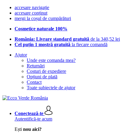
accesare navigație
accesare conținut
mergi la coșul de cumpărături
Cosmetice naturale 100%
România: Livrare standard gratuită
de la 340,52 lei
Cel puțin 1 mostră gratuită
la fiecare comandă
Ajutor
Unde este comanda mea?
Returnări
Costuri de expediere
Opțiuni de plată
Contact
Toate subiectele de ajutor
Conectează-te
Autentifică-te acum
Ești
nou aici?