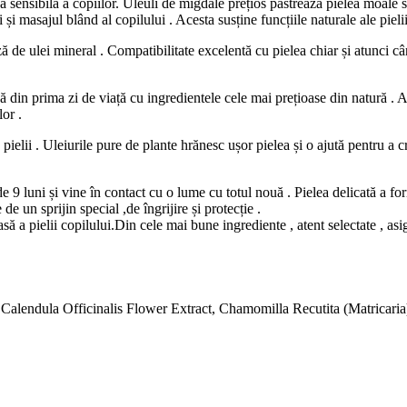
 sensibilă a copiilor. Uleuli de migdale prețios pastrează pielea moale s
ii și masajul blând al copilului . Acesta susține funcțiile naturale ale piel
ă de ulei mineral . Compatibilitate excelentă cu pielea chiar și atunci câ
 din prima zi de viață cu ingredientele cele mai prețioase din natură . A
lor .
ielii . Uleiurile pure de plante hrănesc ușor pielea și o ajută pentru a cr
de 9 luni și vine în contact cu o lume cu totul nouă . Pielea delicată a fo
e un sprijin special ,de îngrijire și protecție .
 a pielii copilului.Din cele mai bune ingrediente , atent selectate , asigu
alendula Officinalis Flower Extract, Chamomilla Recutita (Matricaria