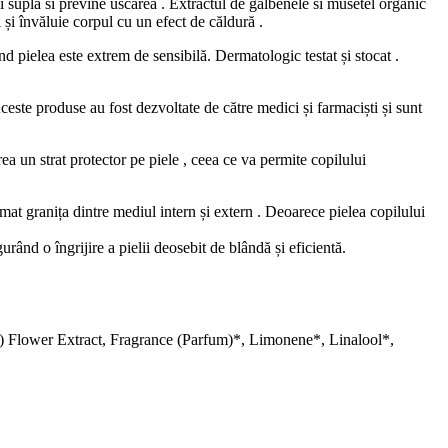
i suplă si previne uscarea . Extractul de galbenele si musetel organic
ii și învăluie corpul cu un efect de căldură .
nd pielea este extrem de sensibilă. Dermatologic testat și stocat .
ceste produse au fost dezvoltate de către medici și farmaciști și sunt
ea un strat protector pe piele , ceea ce va permite copilului
rmat granița dintre mediul intern și extern . Deoarece pielea copilului
rând o îngrijire a pielii deosebit de blândă și eficientă.
) Flower Extract, Fragrance (Parfum)*, Limonene*, Linalool*,