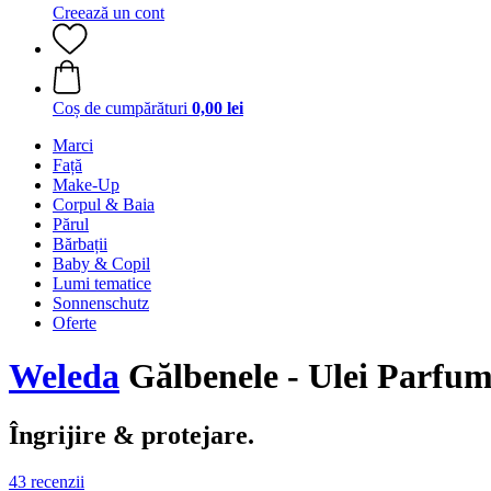
Creează un cont
Coș de cumpărături
0,00 lei
Marci
Față
Make-Up
Corpul & Baia
Părul
Bărbații
Baby & Copil
Lumi tematice
Sonnenschutz
Oferte
Weleda
Gălbenele - Ulei Parfum
Îngrijire & protejare.
43 recenzii