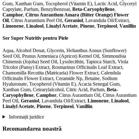
Gum, Xanthan Gum, Tocopherol (Vitamin E), Lactic Acid, Glyceryl
Caprylate, Parfum, Benzylbenzoat,
Beta-Caryophyllene
,
Camphor
,
Citrus Aurantium Amara (Bitter Orange) Flower
Oil
, Citrus Aurantium Peel Oil,
Geraniol
, Lavandula Oil/Extract,
Limonene
,
Linalool
,
Linalyl Acetate
,
Pinene
,
Terpineol
,
Vanillin
Ser Super Nutritiv pentru Piele
Aqua, Alcohol Denat, Glycerin, Helianthus Annus (Sunflower)
Seed Oil, Prunus Armeniaca (Apricot) Kernel Oil, Simmondsia
Chinensis (Jojoba) Seed Oil, Lysolecithin, Tapioca Starch, Viola
Tricolor (Pansy) Extract, Rosmarinus Officinalis Leaf Extract,
Chamomilla Recutita (Matricaria) Flower Extract, Calendula
Officinalis Flower Extract, Ceramide Np, Betaine, Sodium
Hyaluronate, Tocopherol (Vitamin E), Acacia Senegal Gum,
Xanthan Gum, Cetearylalcohol, Citric Acid, Parfum,
Beta-
Caryophyllene
,
Camphor
, Citrus Aurantium Oil, Citrus Aurantium
Peel Oil,
Geraniol
, Lavandula Oil/Extract,
Limonene
,
Linalool
,
Linalyl Acetate
,
Pinene
,
Terpineol
,
Vanillin
Informații juridice
Recomandarea noastră