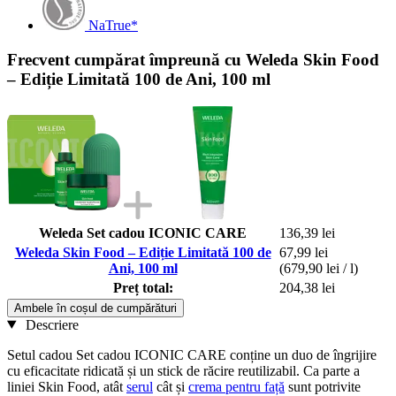
NaTrue*
Frecvent cumpărat împreună cu Weleda Skin Food
– Ediție Limitată 100 de Ani, 100 ml
Weleda Set cadou ICONIC CARE
136,39 lei
Weleda Skin Food – Ediție Limitată 100 de
67,99 lei
Ani, 100 ml
(679,90 lei / l)
Preț total:
204,38 lei
Ambele în coșul de cumpărături
Descriere
Setul cadou Set cadou ICONIC CARE conține un duo de îngrijire
cu eficacitate ridicată și un stick de răcire reutilizabil. Ca parte a
liniei Skin Food, atât
serul
cât și
crema pentru față
sunt potrivite