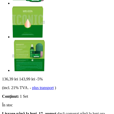
136,39 lei
143,99 lei
-5%
(incl. 21% TVA.
-
plus transport
)
Conţinut:
1 Set
În stoc
Livrare până la luni, 17. august
dacă comanzi până la
luni ora