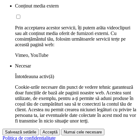
Conținut media extern
Prin acceptarea acestor servicii, îți putem arăta videoclipuri
sau alt conținut media oferit de furnizori externi. Cu
consimțământul tău, folosim următoarele servicii terțe pe
această pagină web:
Vimeo, YouTube
Necesar
Întotdeauna activ(ă)
Cookie-urile necesare din punct de vedere tehnic garantează
doar funcțiile de bază ale paginii noastre web. Acestea sunt
utilizate, de exemplu, pentru a-ți permite să aduni produse în
coșul tău de cumpărături sau să te conectezi la contul tău de
client. Acestea nu permit crearea niciunei legături cu privire la
persoana ta, iar eventualele date colectate în acest mod nu vor
fi transmise în nicio situaţie unor terţi.
Salvează setările
Acceptă
Numai cele necesare
Politica de confidențialitate