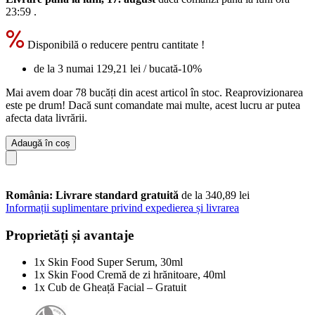
23:59
.
Disponibilă o reducere pentru cantitate !
de la 3 numai
129,21 lei
/ bucată
-10%
Mai avem doar 78 bucăți din acest articol în stoc. Reaprovizionarea
este pe drum! Dacă sunt comandate mai multe, acest lucru ar putea
afecta data livrării.
Adaugă în coș
România: Livrare standard gratuită
de la 340,89 lei
Informații suplimentare privind expedierea și livrarea
Proprietăți și avantaje
1x Skin Food Super Serum, 30ml
1x Skin Food Cremă de zi hrănitoare, 40ml
1x Cub de Gheață Facial – Gratuit