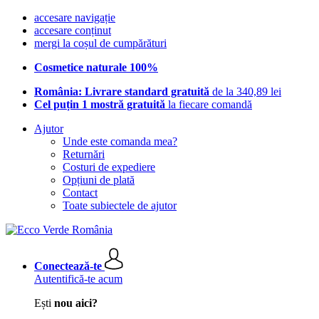
accesare navigație
accesare conținut
mergi la coșul de cumpărături
Cosmetice naturale 100%
România: Livrare standard gratuită
de la 340,89 lei
Cel puțin 1 mostră gratuită
la fiecare comandă
Ajutor
Unde este comanda mea?
Returnări
Costuri de expediere
Opțiuni de plată
Contact
Toate subiectele de ajutor
Conectează-te
Autentifică-te acum
Ești
nou aici?