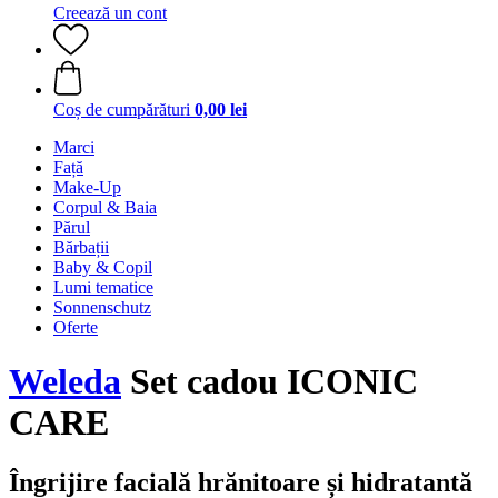
Creează un cont
Coș de cumpărături
0,00 lei
Marci
Față
Make-Up
Corpul & Baia
Părul
Bărbații
Baby & Copil
Lumi tematice
Sonnenschutz
Oferte
Weleda
Set cadou ICONIC
CARE
Îngrijire facială hrănitoare și hidratantă