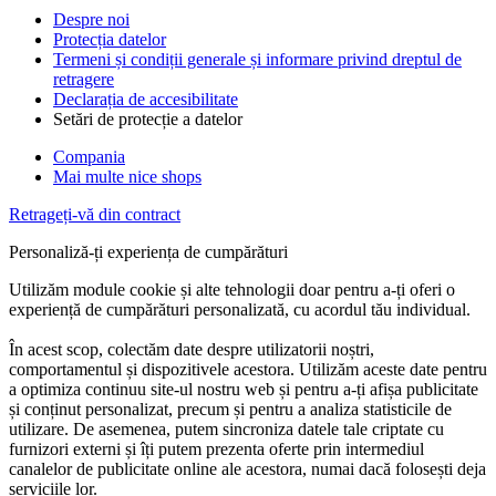
Despre noi
Protecția datelor
Termeni și condiții generale și informare privind dreptul de
retragere
Declarația de accesibilitate
Setări de protecție a datelor
Compania
Mai multe nice shops
Retrageți-vă din contract
Personaliză-ți experiența de cumpărături
Utilizăm module cookie și alte tehnologii doar pentru a-ți oferi o
experiență de cumpărături personalizată, cu acordul tău individual.
În acest scop, colectăm date despre utilizatorii noștri,
comportamentul și dispozitivele acestora. Utilizăm aceste date pentru
a optimiza continuu site-ul nostru web și pentru a-ți afișa publicitate
și conținut personalizat, precum și pentru a analiza statisticile de
utilizare. De asemenea, putem sincroniza datele tale criptate cu
furnizori externi și îți putem prezenta oferte prin intermediul
canalelor de publicitate online ale acestora, numai dacă folosești deja
serviciile lor.