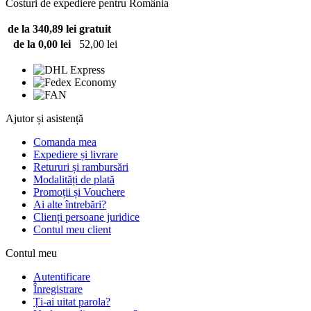
Costuri de expediere pentru România
de la 340,89 lei
gratuit
de la 0,00 lei
52,00 lei
Ajutor și asistență
Comanda mea
Expediere și livrare
Retururi și rambursări
Modalități de plată
Promoții și Vouchere
Ai alte întrebări?
Clienți persoane juridice
Contul meu client
Contul meu
Autentificare
Înregistrare
Ți-ai uitat parola?