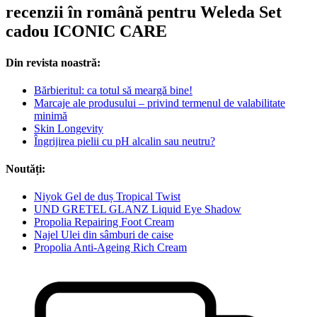
recenzii în română pentru Weleda Set
cadou ICONIC CARE
Din revista noastră:
Bărbieritul: ca totul să meargă bine!
Marcaje ale produsului – privind termenul de valabilitate
minimă
Skin Longevity
Îngrijirea pielii cu pH alcalin sau neutru?
Noutăți:
Niyok Gel de duș Tropical Twist
UND GRETEL GLANZ Liquid Eye Shadow
Propolia Repairing Foot Cream
Najel Ulei din sâmburi de caise
Propolia Anti-Ageing Rich Cream