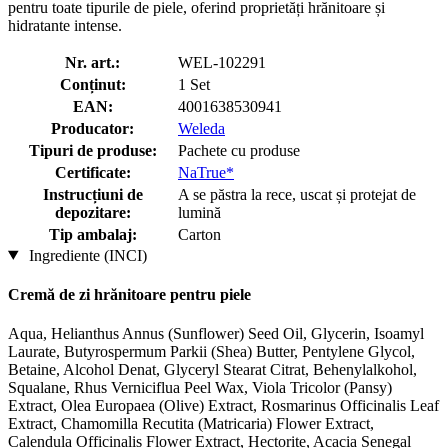
pentru toate tipurile de piele, oferind proprietăți hrănitoare și
hidratante intense.
Nr. art.:
WEL-102291
Conținut:
1 Set
EAN:
4001638530941
Producator:
Weleda
Tipuri de produse:
Pachete cu produse
Certificate:
NaTrue*
Instrucțiuni de
A se păstra la rece, uscat și protejat de
depozitare:
lumină
Tip ambalaj:
Carton
Ingrediente (INCI)
Cremă de zi hrănitoare pentru piele
Aqua, Helianthus Annus (Sunflower) Seed Oil, Glycerin, Isoamyl
Laurate, Butyrospermum Parkii (Shea) Butter, Pentylene Glycol,
Betaine, Alcohol Denat, Glyceryl Stearat Citrat, Behenylalkohol,
Squalane, Rhus Verniciflua Peel Wax, Viola Tricolor (Pansy)
Extract, Olea Europaea (Olive) Extract, Rosmarinus Officinalis Leaf
Extract, Chamomilla Recutita (Matricaria) Flower Extract,
Calendula Officinalis Flower Extract, Hectorite, Acacia Senegal