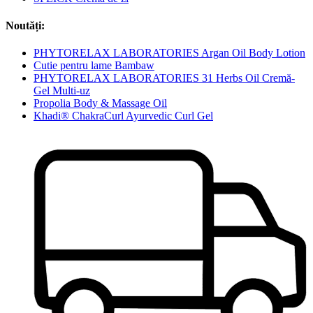
Noutăți:
PHYTORELAX LABORATORIES Argan Oil Body Lotion
Cutie pentru lame Bambaw
PHYTORELAX LABORATORIES 31 Herbs Oil Cremă-
Gel Multi-uz
Propolia Body & Massage Oil
Khadi® ChakraCurl Ayurvedic Curl Gel