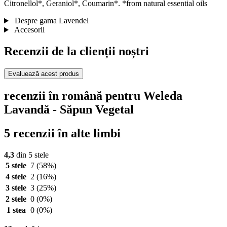
Citronellol*, Geraniol*, Coumarin*. *from natural essential oils
Despre gama Lavendel
Accesorii
Recenzii de la clienții noștri
Evaluează acest produs
recenzii în română pentru Weleda
Lavandă - Săpun Vegetal
5 recenzii în alte limbi
4,3
din 5 stele
5 stele
7
(58%)
4 stele
2
(16%)
3 stele
3
(25%)
2 stele
0
(0%)
1 stea
0
(0%)