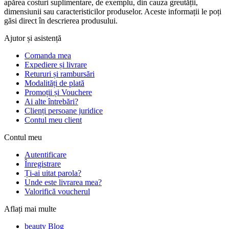
apărea costuri suplimentare, de exemplu, din cauza greutății,
dimensiunii sau caracteristicilor produselor. Aceste informații le poți
găsi direct în descrierea produsului.
Ajutor și asistență
Comanda mea
Expediere și livrare
Retururi și rambursări
Modalități de plată
Promoții și Vouchere
Ai alte întrebări?
Clienți persoane juridice
Contul meu client
Contul meu
Autentificare
Înregistrare
Ți-ai uitat parola?
Unde este livrarea mea?
Valorifică voucherul
Aflați mai multe
beauty Blog