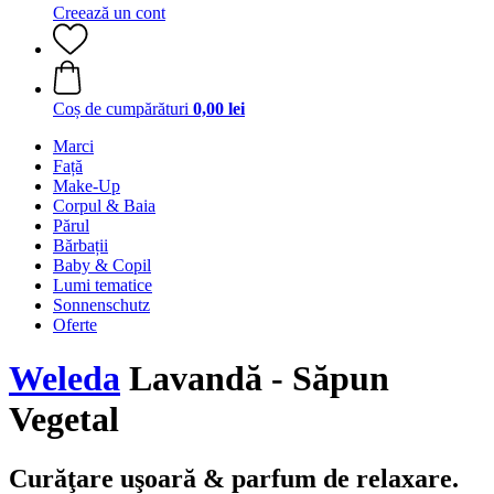
Creează un cont
Coș de cumpărături
0,00 lei
Marci
Față
Make-Up
Corpul & Baia
Părul
Bărbații
Baby & Copil
Lumi tematice
Sonnenschutz
Oferte
Weleda
Lavandă - Săpun
Vegetal
Curăţare uşoară & parfum de relaxare.