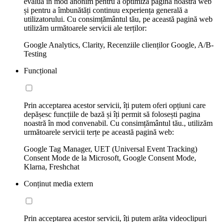
evalua în mod anonim pentru a optimiza pagina noastră web
și pentru a îmbunătăți continuu experiența generală a
utilizatorului. Cu consimțământul tău, pe această pagină web
utilizăm următoarele servicii ale terților:
Google Analytics, Clarity, Recenziile clienților Google, A/B-
Testing
Funcțional
Prin acceptarea acestor servicii, îți putem oferi opțiuni care
depășesc funcțiile de bază și îți permit să folosești pagina
noastră în mod convenabil. Cu consimțământul tău., utilizăm
următoarele servicii terțe pe această pagină web:
Google Tag Manager, UET (Universal Event Tracking)
Consent Mode de la Microsoft, Google Consent Mode,
Klarna, Freshchat
Conținut media extern
Prin acceptarea acestor servicii, îți putem arăta videoclipuri