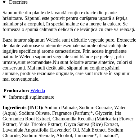
Descriere
Sapunurile din plante de lavandă conţin extracte din plante
hrănitoare. Săpunul este potrivit pentru curăţarea uşoară a feţei,a
mâinilor şi a corpului, în special înainte de a merge la culcare.Se
formează o spumă calmantă delicată de levănțică cu care vă relaxaţi.
Baza tuturor săpunuri Weleda sunt uleiurile vegetale pure. Extractele
de plante valoroase si uleiurile esentiale naturale oferă calități de
ingrijire specifice și arome caracteristice. Prin aceste ingrediente
naturale Weleda sapunuri vegetale sunt blânde pe piele și, prin
urmare,sunt recomandate.Nu sunt folosite arome sintetice, culori și
conservanți. Mai mult decât atât, săpunul nu conține grăsimi
animale, produse reziduale originale, care sunt incluse în săpunuri
mai convenționale.
Producator:
Weleda
Informații suplimentare
Ingredients (INCI):
Sodium Palmate, Sodium Cocoate, Water
(Aqua), Sodium Olivate, Fragrance (Parfum)*, Glycerin, Iris
Germanica Root Extract, Chamomilla Recutita (Matricaria) Flower
Extract, Viola Tricolor Extract, Oryza Sativa (Rice) Extract,
Lavandula Angustifolia (Lavender) Oil, Malt Extract, Sodium
Chloride, Sodium Stearate, Alcohol, Limonene*, Linalool*,