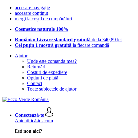
accesare navigație
accesare conținut
mergi la coșul de cumpărături
Cosmetice naturale 100%
România: Livrare standard gratuită
de la 340,89 lei
Cel puțin 1 mostră gratuită
la fiecare comandă
Ajutor
Unde este comanda mea?
Returnări
Costuri de expediere
Opțiuni de plată
Contact
Toate subiectele de ajutor
Conectează-te
Autentifică-te acum
Ești
nou aici?