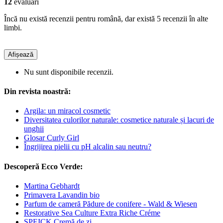
12
evaluări
Încă nu există recenzii pentru română, dar există 5 recenzii în alte
limbi.
Afișează
Nu sunt disponibile recenzii.
Din revista noastră:
Argila: un miracol cosmetic
Diversitatea culorilor naturale: cosmetice naturale și lacuri de
unghii
Glosar Curly Girl
Îngrijirea pielii cu pH alcalin sau neutru?
Descoperă Ecco Verde:
Martina Gebhardt
Primavera Lavandin bio
Parfum de cameră Pădure de conifere - Wald & Wiesen
Restorative Sea Culture Extra Riche Créme
SPEICK Cremă de zi