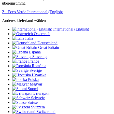
übereinstimmt.
Zu Ecco Verde International (English)
Anderes Lieferland wählen
International (English)
Österreich
Italia
Deutschland
Great Britain
España
Slovenija
France
România
Sverige
Hrvatska
Polska
Magyar
Suomi
България
Schweiz
Suisse
Svizzera
Switzerland