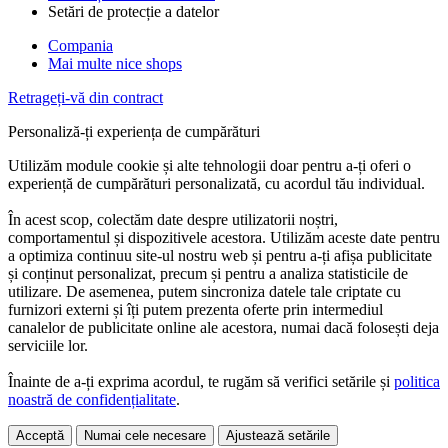
Setări de protecție a datelor
Compania
Mai multe nice shops
Retrageți-vă din contract
Personaliză-ți experiența de cumpărături
Utilizăm module cookie și alte tehnologii doar pentru a-ți oferi o
experiență de cumpărături personalizată, cu acordul tău individual.
În acest scop, colectăm date despre utilizatorii noștri,
comportamentul și dispozitivele acestora. Utilizăm aceste date pentru
a optimiza continuu site-ul nostru web și pentru a-ți afișa publicitate
și conținut personalizat, precum și pentru a analiza statisticile de
utilizare. De asemenea, putem sincroniza datele tale criptate cu
furnizori externi și îți putem prezenta oferte prin intermediul
canalelor de publicitate online ale acestora, numai dacă folosești deja
serviciile lor.
Înainte de a-ți exprima acordul, te rugăm să verifici setările și
politica
noastră de confidențialitate
.
Acceptă
Numai cele necesare
Ajustează setările