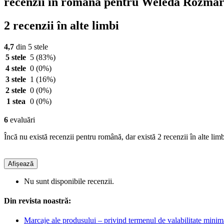
recenzii în română pentru Weleda Rozmari
2 recenzii în alte limbi
4,7
din 5 stele
5 stele
5
(83%)
4 stele
0
(0%)
3 stele
1
(16%)
2 stele
0
(0%)
1 stea
0
(0%)
6
evaluări
Încă nu există recenzii pentru română, dar există 2 recenzii în alte limb
Afișează
Nu sunt disponibile recenzii.
Din revista noastră:
Marcaje ale produsului – privind termenul de valabilitate minim