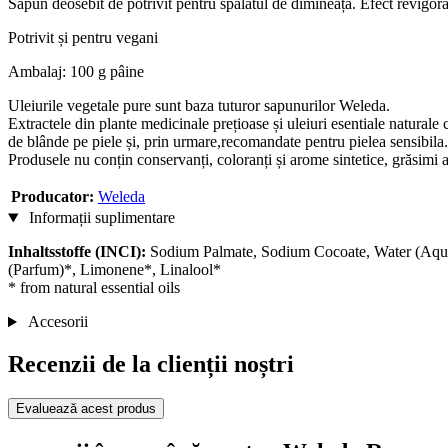
Săpun deosebit de potrivit pentru spălatul de dimineața. Efect revigora
Potrivit și pentru vegani
Ambalaj: 100 g pâine
Uleiurile vegetale pure sunt baza tuturor sapunurilor Weleda.
Extractele din plante medicinale prețioase și uleiuri esentiale naturale
de blânde pe piele și, prin urmare,recomandate pentru pielea sensibila.
Produsele nu conțin conservanți, coloranți și arome sintetice, grăsimi
Producator:
Weleda
Informații suplimentare
Inhaltsstoffe (INCI):
Sodium Palmate, Sodium Cocoate, Water (Aqua),
(Parfum)*, Limonene*, Linalool*
* from natural essential oils
Accesorii
Recenzii de la clienții noștri
Evaluează acest produs