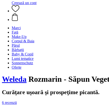
Creează un cont
Marci
Față
Make-Up
Corpul & Baia
Părul
Bărbații
Baby & Copil
Lumi tematice
Sonnenschutz
Oferte
Weleda
Rozmarin - Săpun Veget
Curăţare uşoară şi prospeţime picantă.
6 recenzii