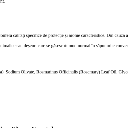
nt.
 conferă calități specifice de protecție și arome caracteristice. Din cauz
 animalice sau deșeuri care se găsesc în mod normal în săpunurile conven
 Sodium Olivate, Rosmarinus Officinalis (Rosemary) Leaf Oil, Glycer