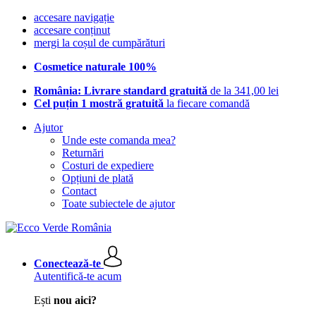
accesare navigație
accesare conținut
mergi la coșul de cumpărături
Cosmetice naturale 100%
România: Livrare standard gratuită
de la 341,00 lei
Cel puțin 1 mostră gratuită
la fiecare comandă
Ajutor
Unde este comanda mea?
Returnări
Costuri de expediere
Opțiuni de plată
Contact
Toate subiectele de ajutor
Conectează-te
Autentifică-te acum
Ești
nou aici?