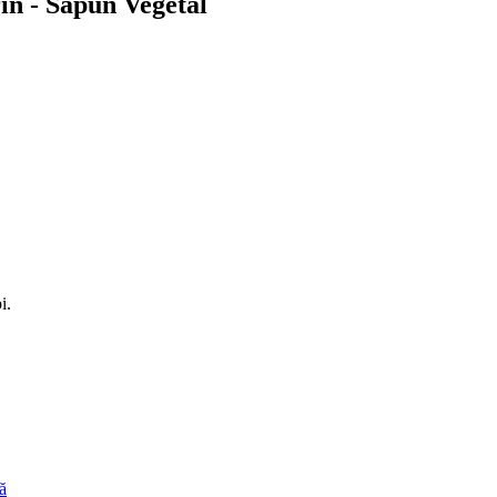
n - Săpun Vegetal
i.
ă