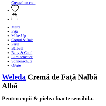
Creează un cont
Marci
Față
Make-Up
Corpul & Baia
Părul
Bărbații
Baby & Copil
Lumi tematice
Sonnenschutz
Oferte
Weleda
Cremă de Față Nalbă
Albă
Pentru copii & pielea foarte sensibila.