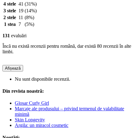
4 stele
41
(31%)
3 stele
19
(14%)
2 stele
11
(8%)
1 stea
7
(5%)
131
evaluări
Încă nu există recenzii pentru română, dar există 80 recenzii în alte
limbi.
Afișează
Nu sunt disponibile recenzii.
Din revista noastră:
Glosar Curly Girl
Marcaje ale produsului – privind termenul de valabilitate
minimă
Skin Longevity
Argila: un miracol cosmetic
Noutăți: