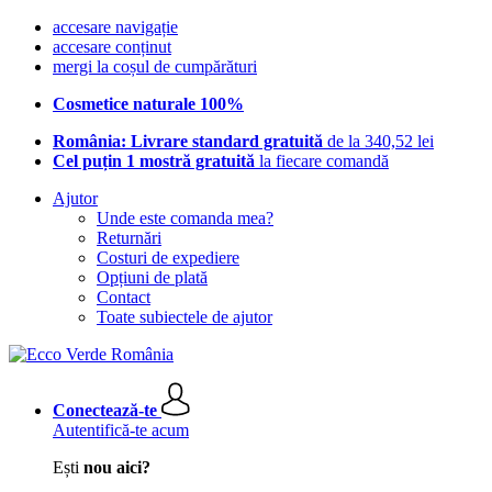
accesare navigație
accesare conținut
mergi la coșul de cumpărături
Cosmetice naturale 100%
România: Livrare standard gratuită
de la 340,52 lei
Cel puțin 1 mostră gratuită
la fiecare comandă
Ajutor
Unde este comanda mea?
Returnări
Costuri de expediere
Opțiuni de plată
Contact
Toate subiectele de ajutor
Conectează-te
Autentifică-te acum
Ești
nou aici?