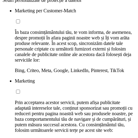
Setări personalizate de protecție a datelor
Marketing per Customer-Match
În baza consimțământului tău, te vom informa, de asemenea,
despre promoții în afara paginii noastre web și îți vom arăta
produse relevante. În acest scop, sincronizăm datele tale
personale criptate cu următorii furnizori externi și folosim
canalele de publicitate online ale acestora dacă folosești deja
serviciile lor:
Bing, Criteo, Meta, Google, LinkedIn, Pinterest, TikTok
Marketing
Prin acceptarea acestor servicii, putem afișa publicitate
adaptată intereselor tale, conținut sponsorizat sau promoții cu
reduceri pentru pagina noastră web sau produsele noastre, pe
baza comportamentului tău de navigare și de cumpărături, și
putem măsura succesul acestora. Cu consimțământul tău,
folosim următoarele servicii terțe pe acest site web: