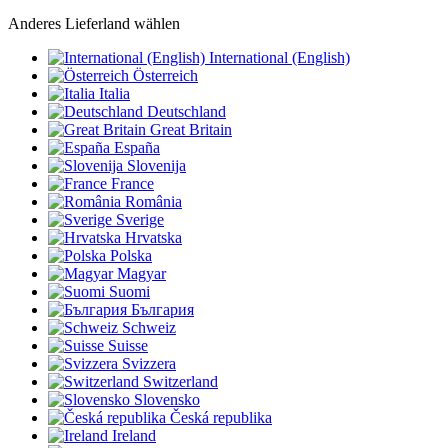
Anderes Lieferland wählen
International (English)
Österreich
Italia
Deutschland
Great Britain
España
Slovenija
France
România
Sverige
Hrvatska
Polska
Magyar
Suomi
България
Schweiz
Suisse
Svizzera
Switzerland
Slovensko
Česká republika
Ireland