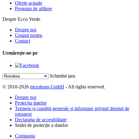
Oferte actuale
Program de afiliere
Despre Ecco Verde
Despre noi
Grupul nostru
Contact
Urmărește-ne pe
Schimbă țara
© 2010-2026
niceshops GmbH
- All rights reserved.
Despre noi
Protecția datelor
Termeni și condiții generale și informare privind dreptul de
retragere
Declarația de accesibilitate
Setări de protecție a datelor
Compania