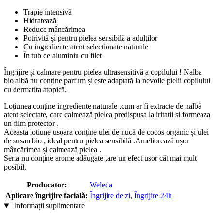
Trapie intensivă
Hidratează
Reduce mâncărimea
Potrivită și pentru pielea sensibilă a adulţilor
Cu ingrediente atent selectionate naturale
În tub de aluminiu cu filet
Îngrijire și calmare pentru pielea ultrasensitivă a copilului ! Nalba
bio albă nu conține parfum și este adaptată la nevoile pielii copilului
cu dermatita atopică.
Loțiunea conține ingrediente naturale ,cum ar fi extracte de nalbă
atent selectate, care calmează pielea predispusa la iritatii si formeaza
un film protector .
Aceasta lotiune usoara conține ulei de nucă de cocos organic și ulei
de susan bio , ideal pentru pielea sensibilă .Ameliorează ușor
mâncărimea și calmează pielea .
Seria nu conține arome adăugate ,are un efect usor cât mai mult
posibil.
Producator:
Weleda
Aplicare îngrijire facială:
Îngrijire de zi
,
Îngrijire 24h
Informații suplimentare