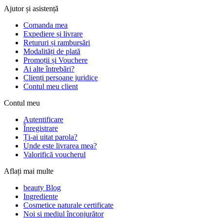
Ajutor și asistență
Comanda mea
Expediere și livrare
Retururi și rambursări
Modalități de plată
Promoții și Vouchere
Ai alte întrebări?
Clienți persoane juridice
Contul meu client
Contul meu
Autentificare
Înregistrare
Ți-ai uitat parola?
Unde este livrarea mea?
Valorifică voucherul
Aflați mai multe
beauty Blog
Ingrediente
Cosmetice naturale certificate
Noi si mediul înconjurător