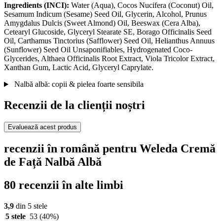
Ingredients (INCI):
Water (Aqua), Cocos Nucifera (Coconut) Oil,
Sesamum Indicum (Sesame) Seed Oil, Glycerin, Alcohol, Prunus
Amygdalus Dulcis (Sweet Almond) Oil, Beeswax (Cera Alba),
Cetearyl Glucoside, Glyceryl Stearate SE, Borago Officinalis Seed
Oil, Carthamus Tinctorius (Safflower) Seed Oil, Helianthus Annuus
(Sunflower) Seed Oil Unsaponifiables, Hydrogenated Coco-
Glycerides, Althaea Officinalis Root Extract, Viola Tricolor Extract,
Xanthan Gum, Lactic Acid, Glyceryl Caprylate.
Nalbă albă: copii & pielea foarte sensibila
Recenzii de la clienții noștri
Evaluează acest produs
recenzii în română pentru Weleda Cremă
de Față Nalbă Albă
80 recenzii în alte limbi
3,9
din 5 stele
5 stele
53
(40%)