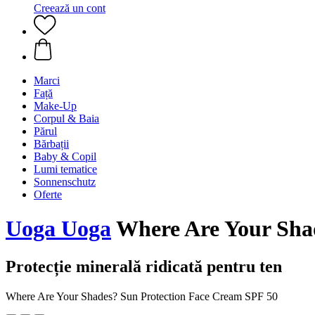
Creează un cont
Marci
Față
Make-Up
Corpul & Baia
Părul
Bărbații
Baby & Copil
Lumi tematice
Sonnenschutz
Oferte
Uoga Uoga
Where Are Your Shad
Protecție minerală ridicată pentru ten
Where Are Your Shades? Sun Protection Face Cream SPF 50