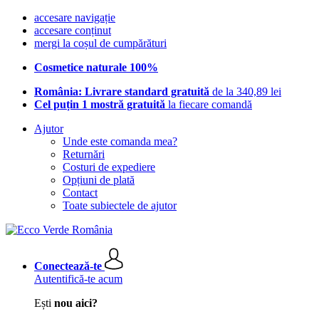
accesare navigație
accesare conținut
mergi la coșul de cumpărături
Cosmetice naturale 100%
România: Livrare standard gratuită
de la 340,89 lei
Cel puțin 1 mostră gratuită
la fiecare comandă
Ajutor
Unde este comanda mea?
Returnări
Costuri de expediere
Opțiuni de plată
Contact
Toate subiectele de ajutor
Conectează-te
Autentifică-te acum
Ești
nou aici?