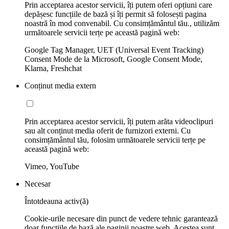
Prin acceptarea acestor servicii, îți putem oferi opțiuni care
depășesc funcțiile de bază și îți permit să folosești pagina
noastră în mod convenabil. Cu consimțământul tău., utilizăm
următoarele servicii terțe pe această pagină web:
Google Tag Manager, UET (Universal Event Tracking)
Consent Mode de la Microsoft, Google Consent Mode,
Klarna, Freshchat
Conținut media extern
Prin acceptarea acestor servicii, îți putem arăta videoclipuri
sau alt conținut media oferit de furnizori externi. Cu
consimțământul tău, folosim următoarele servicii terțe pe
această pagină web:
Vimeo, YouTube
Necesar
Întotdeauna activ(ă)
Cookie-urile necesare din punct de vedere tehnic garantează
doar funcțiile de bază ale paginii noastre web. Acestea sunt