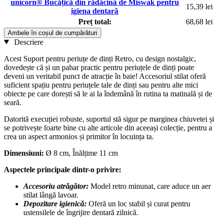
unicorn® Bucățică din rădăcină de Miswak pentru
15,39 lei
igiena dentară
Preț total:
68,68 lei
Ambele în coșul de cumpărături
Descriere
Acest Suport pentru periuțe de dinți Retro, cu design nostalgic,
dovedește că și un pahar practic pentru periuțele de dinți poate
deveni un veritabil punct de atracție în baie! Accesoriul stilat oferă
suficient spațiu pentru periuțele tale de dinți sau pentru alte mici
obiecte pe care dorești să le ai la îndemână în rutina ta matinală și de
seară.
Datorită execuției robuste, suportul stă sigur pe marginea chiuvetei și
se potrivește foarte bine cu alte articole din aceeași colecție, pentru a
crea un aspect armonios și primitor în locuința ta.
Dimensiuni:
Ø 8 cm, Înălțime 11 cm
Aspectele principale dintr-o privire:
Accesoriu atrăgător:
Model retro minunat, care aduce un aer
stilat lângă lavoar.
Depozitare igienică:
Oferă un loc stabil și curat pentru
ustensilele de îngrijire dentară zilnică.