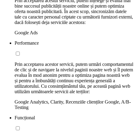
Prin acceptarea acestui serviciu, putem înțelege și evalua mai
bine succesul publicității noastre online și putem optimiza
oferta noastră publicitară. În acest scop, sincronizăm datele
tale cu caracter personal criptate cu următorii furnizori externi,
dacă folosești deja serviciile acestora:
Google Ads
Performance
Prin acceptarea acestor servicii, putem urmări comportamentul
de clic și de navigare la nivelul paginii noastre web și îl putem
evalua în mod anonim pentru a optimiza pagina noastră web
și pentru a îmbunătăți continuu experiența generală a
utilizatorului. Cu consimțământul tău, pe această pagină web
utilizăm următoarele servicii ale terților:
Google Analytics, Clarity, Recenziile clienților Google, A/B-
Testing
Funcțional