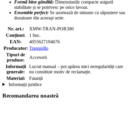
Formă bine gândită:
Dimensiunile compacte asigură
stabilitate și se potrivesc pe orice lavoar.
Ensemble perfect:
Se asortează de minune cu săpuniere sau
dozatoare din aceeași serie.
Nr. art.:
XMW-TRAN-POR300
Conținut:
1 buc.
EAN:
4055627194676
Producator:
Tranquillo
Tipuri de
Accesorii
produse:
Informații
Lucrat manual – pot apărea mici neregularități care
generale:
nu constituie motiv de reclamație.
Material:
Faianță
Informații juridice
Recomandarea noastră