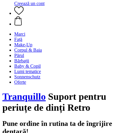
Creează un cont
Marci
Față
Make-Up
Corpul & Baia
Părul
Bărbații
Baby & Copil
Lumi tematice
Sonnenschutz
Oferte
Tranquillo
Suport pentru
periuțe de dinți Retro
Pune ordine în rutina ta de îngrijire
dentară!