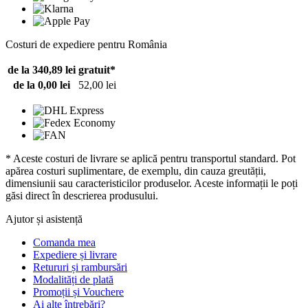
Costuri de expediere pentru România
de la 340,89 lei
gratuit*
de la 0,00 lei
52,00 lei
* Aceste costuri de livrare se aplică pentru transportul standard. Pot
apărea costuri suplimentare, de exemplu, din cauza greutății,
dimensiunii sau caracteristicilor produselor. Aceste informații le poți
găsi direct în descrierea produsului.
Ajutor și asistență
Comanda mea
Expediere și livrare
Retururi și rambursări
Modalități de plată
Promoții și Vouchere
Ai alte întrebări?