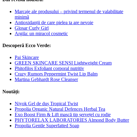
Marcaje ale produsului – privind termenul de valabilitate
minimă
Antioxidanții de care pielea ta are nevoie
Glosar Curly Girl
Argila: un miracol cosmetic
Descoperă Ecco Verde:
Pai Skincare
GREEN SKINCARE SENSI Lightweight Cream
Phitofilos Exfoliant corporal nutritiv
Crazy Rumors Peppermint Twist Lip Balm
Martina Gebhardt Rose Cleanser
Noutăți:
Niyok Gel de duș Tropical Twist
Propolia Organic Natural Defences Herbal Tea
Exo Boost Firm & Lift mască tip șervețel cu rodie
PHYTORELAX LABORATORIES Almond Body Butter
Propolia Gentle Superfatted Soap