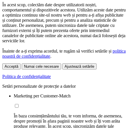
În acest scop, colectăm date despre utilizatorii noștri,
comportamentul și dispozitivele acestora. Utilizăm aceste date pentru
a optimiza continuu site-ul nostru web și pentru a-ți afișa publicitate
și conținut personalizat, precum și pentru a analiza statisticile de
utilizare. De asemenea, putem sincroniza datele tale criptate cu
furnizori externi și îți putem prezenta oferte prin intermediul
canalelor de publicitate online ale acestora, numai dacă folosești deja
serviciile lor.
Înainte de a-ți exprima acordul, te rugăm să verifici setările și
politica
noastră de confidențialitate
.
Acceptă
Numai cele necesare
Ajustează setările
Politica de confidențialitate
Setări personalizate de protecție a datelor
Marketing per Customer-Match
În baza consimțământului tău, te vom informa, de asemenea,
despre promoții în afara paginii noastre web și îți vom arăta
produse relevante. În acest scop, sincronizăm datele tale