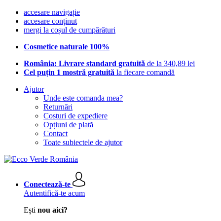
accesare navigație
accesare conținut
mergi la coșul de cumpărături
Cosmetice naturale 100%
România: Livrare standard gratuită
de la 340,89 lei
Cel puțin 1 mostră gratuită
la fiecare comandă
Ajutor
Unde este comanda mea?
Returnări
Costuri de expediere
Opțiuni de plată
Contact
Toate subiectele de ajutor
Conectează-te
Autentifică-te acum
Ești
nou aici?