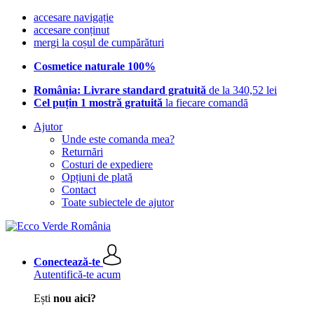
accesare navigație
accesare conținut
mergi la coșul de cumpărături
Cosmetice naturale 100%
România: Livrare standard gratuită
de la 340,52 lei
Cel puțin 1 mostră gratuită
la fiecare comandă
Ajutor
Unde este comanda mea?
Returnări
Costuri de expediere
Opțiuni de plată
Contact
Toate subiectele de ajutor
Conectează-te
Autentifică-te acum
Ești
nou aici?