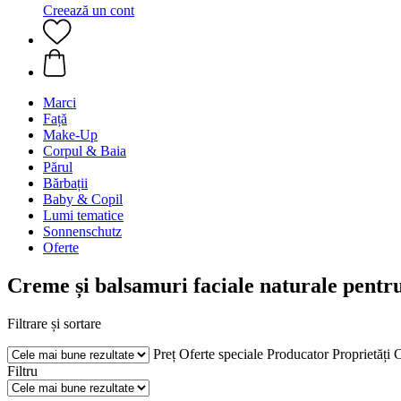
Creează un cont
Marci
Față
Make-Up
Corpul & Baia
Părul
Bărbații
Baby & Copil
Lumi tematice
Sonnenschutz
Oferte
Creme și balsamuri faciale naturale pentr
Filtrare și sortare
Preț
Oferte speciale
Producator
Proprietăți
C
Filtru