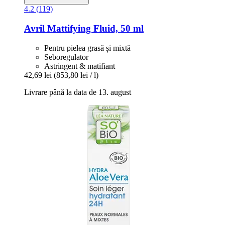
4.2 (119)
Avril
Mattifying Fluid, 50 ml
Pentru pielea grasă și mixtă
Seboregulator
Astringent & matifiant
42,69 lei
(853,80 lei / l)
Livrare până la data de 13. august