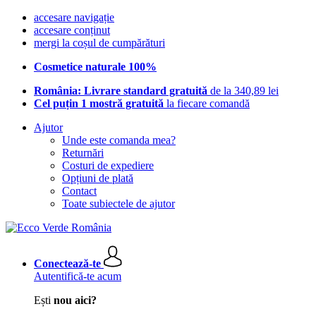
accesare navigație
accesare conținut
mergi la coșul de cumpărături
Cosmetice naturale 100%
România: Livrare standard gratuită
de la 340,89 lei
Cel puțin 1 mostră gratuită
la fiecare comandă
Ajutor
Unde este comanda mea?
Returnări
Costuri de expediere
Opțiuni de plată
Contact
Toate subiectele de ajutor
Conectează-te
Autentifică-te acum
Ești
nou aici?