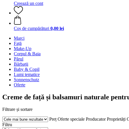
Creează un cont
Coș de cumpărături
0,00 lei
Marci
Față
Make-Up
Corpul & Baia
Părul
Bărbații
Baby & Copil
Lumi tematice
Sonnenschutz
Oferte
Creme de față și balsamuri naturale pentru
Filtrare și sortare
Preț
Oferte speciale
Producator
Proprietăți
C
Filtru