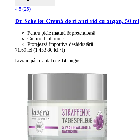
4.5 (25)
Dr. Scheller
Cremă de zi anti-​rid cu argan, 50 ml
Pentru piele matură & pretențioasă
Cu acid hialuronic
Protejează împotriva deshidratării
71,69 lei
(1.433,80 lei / l)
Livrare până la data de 14. august