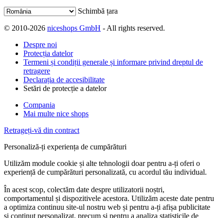
Schimbă țara
© 2010-2026
niceshops GmbH
- All rights reserved.
Despre noi
Protecția datelor
Termeni și condiții generale și informare privind dreptul de
retragere
Declarația de accesibilitate
Setări de protecție a datelor
Compania
Mai multe nice shops
Retrageți-vă din contract
Personaliză-ți experiența de cumpărături
Utilizăm module cookie și alte tehnologii doar pentru a-ți oferi o
experiență de cumpărături personalizată, cu acordul tău individual.
În acest scop, colectăm date despre utilizatorii noștri,
comportamentul și dispozitivele acestora. Utilizăm aceste date pentru
a optimiza continuu site-ul nostru web și pentru a-ți afișa publicitate
și conținut personalizat, precum și pentru a analiza statisticile de