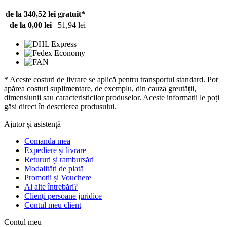
de la 340,52 lei
gratuit*
de la 0,00 lei
51,94 lei
* Aceste costuri de livrare se aplică pentru transportul standard. Pot
apărea costuri suplimentare, de exemplu, din cauza greutății,
dimensiunii sau caracteristicilor produselor. Aceste informații le poți
găsi direct în descrierea produsului.
Ajutor și asistență
Comanda mea
Expediere și livrare
Retururi și rambursări
Modalități de plată
Promoții și Vouchere
Ai alte întrebări?
Clienți persoane juridice
Contul meu client
Contul meu