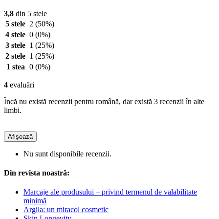
3,8
din 5 stele
5 stele
2
(50%)
4 stele
0
(0%)
3 stele
1
(25%)
2 stele
1
(25%)
1 stea
0
(0%)
4
evaluări
Încă nu există recenzii pentru română, dar există 3 recenzii în alte
limbi.
Afișează
Nu sunt disponibile recenzii.
Din revista noastră:
Marcaje ale produsului – privind termenul de valabilitate
minimă
Argila: un miracol cosmetic
Skin Longevity