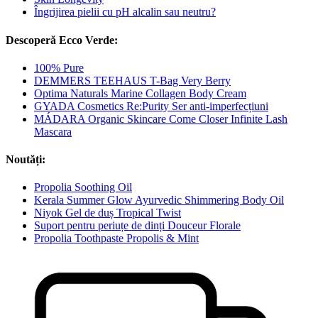
Îngrijirea pielii cu pH alcalin sau neutru?
Descoperă Ecco Verde:
100% Pure
DEMMERS TEEHAUS T-Bag Very Berry
Optima Naturals Marine Collagen Body Cream
GYADA Cosmetics Re:Purity Ser anti-imperfecțiuni
MÁDARA Organic Skincare Come Closer Infinite Lash
Mascara
Noutăți:
Propolia Soothing Oil
Kerala Summer Glow Ayurvedic Shimmering Body Oil
Niyok Gel de duș Tropical Twist
Suport pentru periuțe de dinți Douceur Florale
Propolia Toothpaste Propolis & Mint