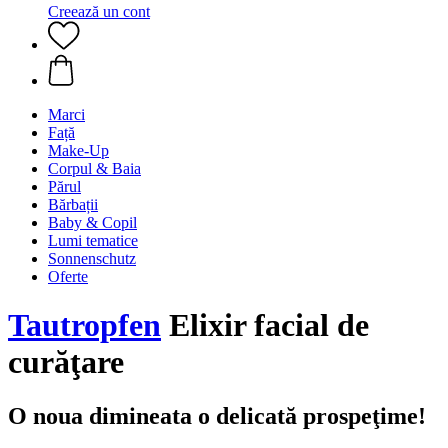
Creează un cont
Marci
Față
Make-Up
Corpul & Baia
Părul
Bărbații
Baby & Copil
Lumi tematice
Sonnenschutz
Oferte
Tautropfen
Elixir facial de
curăţare
O noua dimineata o delicată prospeţime!