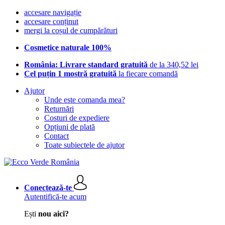
accesare navigație
accesare conținut
mergi la coșul de cumpărături
Cosmetice naturale 100%
România: Livrare standard gratuită
de la 340,52 lei
Cel puțin 1 mostră gratuită
la fiecare comandă
Ajutor
Unde este comanda mea?
Returnări
Costuri de expediere
Opțiuni de plată
Contact
Toate subiectele de ajutor
Conectează-te
Autentifică-te acum
Ești
nou aici?