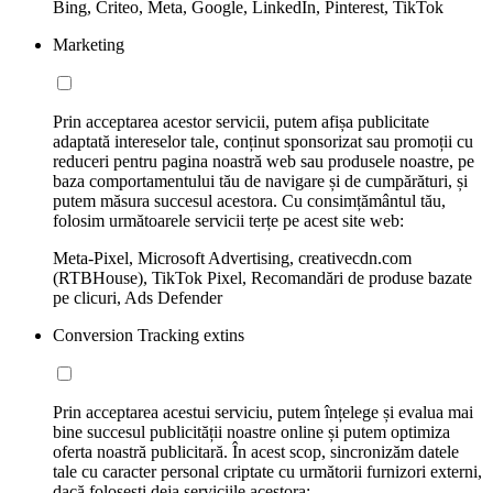
Bing, Criteo, Meta, Google, LinkedIn, Pinterest, TikTok
Marketing
Prin acceptarea acestor servicii, putem afișa publicitate
adaptată intereselor tale, conținut sponsorizat sau promoții cu
reduceri pentru pagina noastră web sau produsele noastre, pe
baza comportamentului tău de navigare și de cumpărături, și
putem măsura succesul acestora. Cu consimțământul tău,
folosim următoarele servicii terțe pe acest site web:
Meta-Pixel, Microsoft Advertising, creativecdn.com
(RTBHouse), TikTok Pixel, Recomandări de produse bazate
pe clicuri, Ads Defender
Conversion Tracking extins
Prin acceptarea acestui serviciu, putem înțelege și evalua mai
bine succesul publicității noastre online și putem optimiza
oferta noastră publicitară. În acest scop, sincronizăm datele
tale cu caracter personal criptate cu următorii furnizori externi,
dacă folosești deja serviciile acestora: