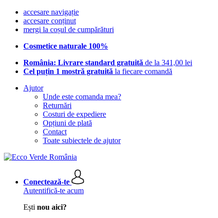
accesare navigație
accesare conținut
mergi la coșul de cumpărături
Cosmetice naturale 100%
România: Livrare standard gratuită
de la 341,00 lei
Cel puțin 1 mostră gratuită
la fiecare comandă
Ajutor
Unde este comanda mea?
Returnări
Costuri de expediere
Opțiuni de plată
Contact
Toate subiectele de ajutor
Conectează-te
Autentifică-te acum
Ești
nou aici?