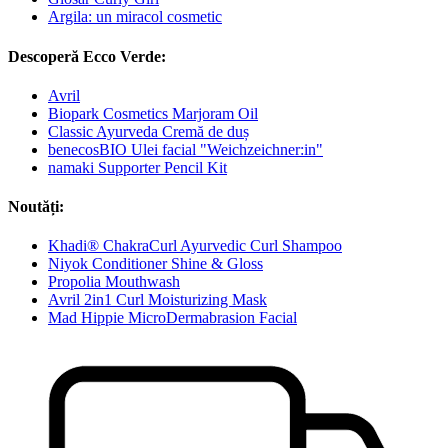
Argila: un miracol cosmetic
Descoperă Ecco Verde:
Avril
Biopark Cosmetics Marjoram Oil
Classic Ayurveda Cremă de duș
benecosBIO Ulei facial "Weichzeichner:in"
namaki Supporter Pencil Kit
Noutăți:
Khadi® ChakraCurl Ayurvedic Curl Shampoo
Niyok Conditioner Shine & Gloss
Propolia Mouthwash
Avril 2in1 Curl Moisturizing Mask
Mad Hippie MicroDermabrasion Facial