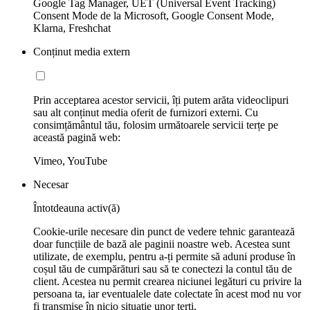
Google Tag Manager, UET (Universal Event Tracking)
Consent Mode de la Microsoft, Google Consent Mode,
Klarna, Freshchat
Conținut media extern
Prin acceptarea acestor servicii, îți putem arăta videoclipuri
sau alt conținut media oferit de furnizori externi. Cu
consimțământul tău, folosim următoarele servicii terțe pe
această pagină web:
Vimeo, YouTube
Necesar
Întotdeauna activ(ă)
Cookie-urile necesare din punct de vedere tehnic garantează
doar funcțiile de bază ale paginii noastre web. Acestea sunt
utilizate, de exemplu, pentru a-ți permite să aduni produse în
coșul tău de cumpărături sau să te conectezi la contul tău de
client. Acestea nu permit crearea niciunei legături cu privire la
persoana ta, iar eventualele date colectate în acest mod nu vor
fi transmise în nicio situaţie unor terţi.