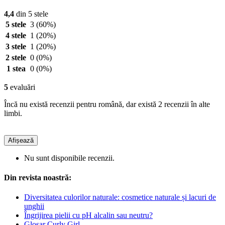
4,4
din 5 stele
5 stele
3
(60%)
4 stele
1
(20%)
3 stele
1
(20%)
2 stele
0
(0%)
1 stea
0
(0%)
5
evaluări
Încă nu există recenzii pentru română, dar există 2 recenzii în alte
limbi.
Afișează
Nu sunt disponibile recenzii.
Din revista noastră:
Diversitatea culorilor naturale: cosmetice naturale și lacuri de
unghii
Îngrijirea pielii cu pH alcalin sau neutru?
Glosar Curly Girl