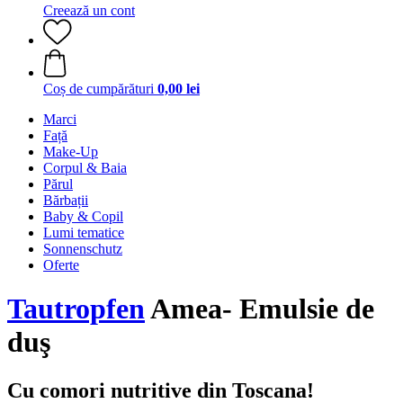
Creează un cont
Coș de cumpărături
0,00 lei
Marci
Față
Make-Up
Corpul & Baia
Părul
Bărbații
Baby & Copil
Lumi tematice
Sonnenschutz
Oferte
Tautropfen
Amea- Emulsie de
duş
Cu comori nutritive din Toscana!