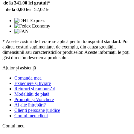
de la 341,00 lei
gratuit*
de la 0,00 lei
52,02 lei
* Aceste costuri de livrare se aplică pentru transportul standard. Pot
apărea costuri suplimentare, de exemplu, din cauza greutății,
dimensiunii sau caracteristicilor produselor. Aceste informații le poți
găsi direct în descrierea produsului.
Ajutor și asistență
Comanda mea
Expediere și livrare
Retururi și rambursări
Modalități de plată
Promoții și Vouchere
Ai alte întrebări?
Clienți persoane juridice
Contul meu client
Contul meu