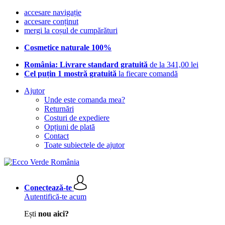
accesare navigație
accesare conținut
mergi la coșul de cumpărături
Cosmetice naturale 100%
România: Livrare standard gratuită
de la 341,00 lei
Cel puțin 1 mostră gratuită
la fiecare comandă
Ajutor
Unde este comanda mea?
Returnări
Costuri de expediere
Opțiuni de plată
Contact
Toate subiectele de ajutor
Conectează-te
Autentifică-te acum
Ești
nou aici?