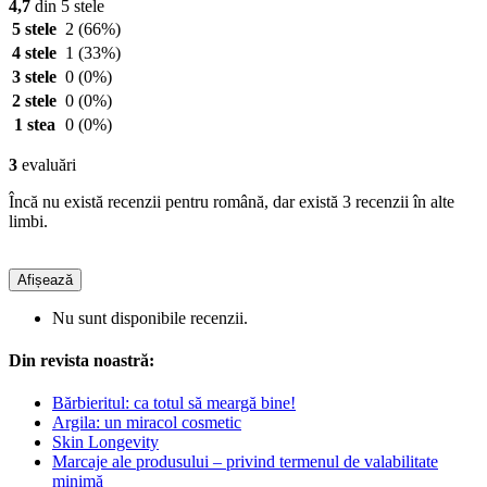
4,7
din 5 stele
5 stele
2
(66%)
4 stele
1
(33%)
3 stele
0
(0%)
2 stele
0
(0%)
1 stea
0
(0%)
3
evaluări
Încă nu există recenzii pentru română, dar există 3 recenzii în alte
limbi.
Afișează
Nu sunt disponibile recenzii.
Din revista noastră:
Bărbieritul: ca totul să meargă bine!
Argila: un miracol cosmetic
Skin Longevity
Marcaje ale produsului – privind termenul de valabilitate
minimă