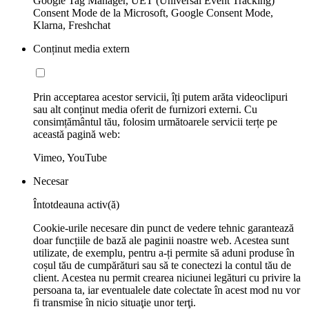
Google Tag Manager, UET (Universal Event Tracking)
Consent Mode de la Microsoft, Google Consent Mode,
Klarna, Freshchat
Conținut media extern
Prin acceptarea acestor servicii, îți putem arăta videoclipuri
sau alt conținut media oferit de furnizori externi. Cu
consimțământul tău, folosim următoarele servicii terțe pe
această pagină web:
Vimeo, YouTube
Necesar
Întotdeauna activ(ă)
Cookie-urile necesare din punct de vedere tehnic garantează
doar funcțiile de bază ale paginii noastre web. Acestea sunt
utilizate, de exemplu, pentru a-ți permite să aduni produse în
coșul tău de cumpărături sau să te conectezi la contul tău de
client. Acestea nu permit crearea niciunei legături cu privire la
persoana ta, iar eventualele date colectate în acest mod nu vor
fi transmise în nicio situaţie unor terţi.