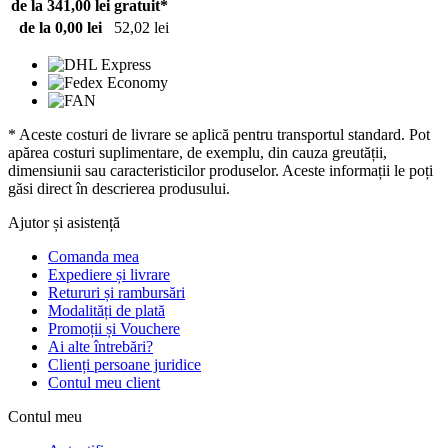
de la 341,00 lei
gratuit*
de la 0,00 lei
52,02 lei
* Aceste costuri de livrare se aplică pentru transportul standard. Pot
apărea costuri suplimentare, de exemplu, din cauza greutății,
dimensiunii sau caracteristicilor produselor. Aceste informații le poți
găsi direct în descrierea produsului.
Ajutor și asistență
Comanda mea
Expediere și livrare
Retururi și rambursări
Modalități de plată
Promoții și Vouchere
Ai alte întrebări?
Clienți persoane juridice
Contul meu client
Contul meu