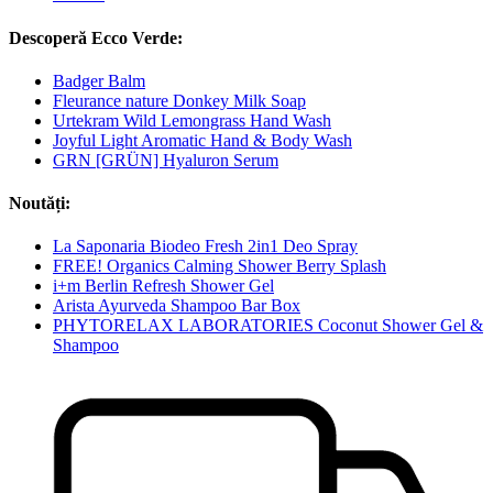
Descoperă Ecco Verde:
Badger Balm
Fleurance nature Donkey Milk Soap
Urtekram Wild Lemongrass Hand Wash
Joyful Light Aromatic Hand & Body Wash
GRN [GRÜN] Hyaluron Serum
Noutăți:
La Saponaria Biodeo Fresh 2in1 Deo Spray
FREE! Organics Calming Shower Berry Splash
i+m Berlin Refresh Shower Gel
Arista Ayurveda Shampoo Bar Box
PHYTORELAX LABORATORIES Coconut Shower Gel &
Shampoo