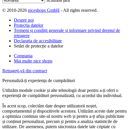
Schimbă țara
© 2010-2026
niceshops GmbH
- All rights reserved.
Despre noi
Protecția datelor
Termeni și condiții generale și informare privind dreptul de
retragere
Declarația de accesibilitate
Setări de protecție a datelor
Compania
Mai multe nice shops
Retrageți-vă din contract
Personaliză-ți experiența de cumpărături
Utilizăm module cookie și alte tehnologii doar pentru a-ți oferi o
experiență de cumpărături personalizată, cu acordul tău individual.
În acest scop, colectăm date despre utilizatorii noștri,
comportamentul și dispozitivele acestora. Utilizăm aceste date pentru
a optimiza continuu site-ul nostru web și pentru a-ți afișa publicitate
și conținut personalizat, precum și pentru a analiza statisticile de
utilizare. De asemenea, putem sincroniza datele tale criptate cu