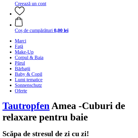
Creează un cont
Coș de cumpărături
0,00 lei
Marci
Față
Make-Up
Corpul & Baia
Părul
Bărbații
Baby & Copil
Lumi tematice
Sonnenschutz
Oferte
Tautropfen
Amea -Cuburi de
relaxare pentru baie
Scăpa de stresul de zi cu zi!