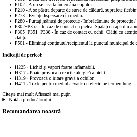
P102 - A nu se lăsa la îndemâna copiilor
P210 - A se păstra departe de surse de căldură, suprafețe fierbinți
P273 - Evitați dispersarea în mediu.
P280 - Purtați mănuși de protecție / îmbrăcăminte de protecție / 
P302+P352 - În caz de contact cu pielea: Spălați cu apă din ab
P305+P351+P338 - În caz de contact cu ochii: Clătiți cu atenție c
clătiți.
P501 - Eliminaţi conținutul/recipientul la punctul municipal de c
Indicații de pericol:
H225 - Lichid și vapori foarte inflamabili.
H317 - Poate provoca o reacție alergică a pielii.
H319 - Provoacă o iritare gravă a ochilor.
H411 - Toxic pentru mediul acvatic cu efecte pe termen lung.
Citeşte mai mult
Afișează mai puțin
Notă a producătorului
Recomandarea noastră