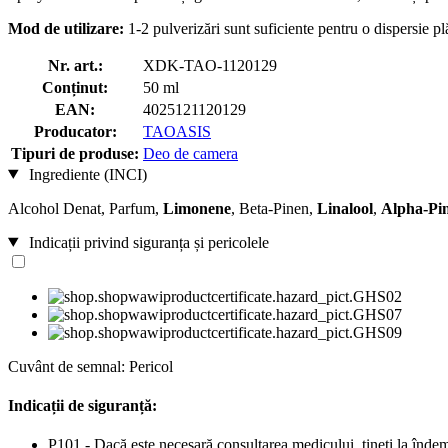
Mod de utilizare:
1-2 pulverizări sunt suficiente pentru o dispersie p
Nr. art.:
XDK-TAO-1120129
Conținut:
50 ml
EAN:
4025121120129
Producator:
TAOASIS
Tipuri de produse:
Deo de camera
Ingrediente (INCI)
Alcohol Denat, Parfum,
Limonene
, Beta-Pinen,
Linalool
,
Alpha-Pi
Indicații privind siguranța și pericolele
Cuvânt de semnal: Pericol
Indicații de siguranță:
P101 - Dacă este necesară consultarea medicului, țineți la îndem