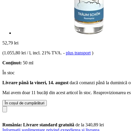
52,79 lei
(
1.055,80 lei / l
, incl. 21% TVA.
-
plus transport
)
Conţinut:
50 ml
În stoc
Livrare până la vineri, 14. august
dacă comanzi până la
duminică o
Mai avem doar 11 bucăți din acest articol în stoc. Reaprovizionarea es
În coșul de cumpărături
România: Livrare standard gratuită
de la 340,89 lei
Informații suplimentare privind expedierea și livrarea