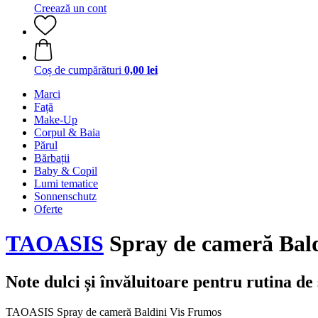
Creează un cont
Coș de cumpărături
0,00 lei
Marci
Față
Make-Up
Corpul & Baia
Părul
Bărbații
Baby & Copil
Lumi tematice
Sonnenschutz
Oferte
TAOASIS
Spray de cameră Bald
Note dulci și învăluitoare pentru rutina de
TAOASIS Spray de cameră Baldini Vis Frumos