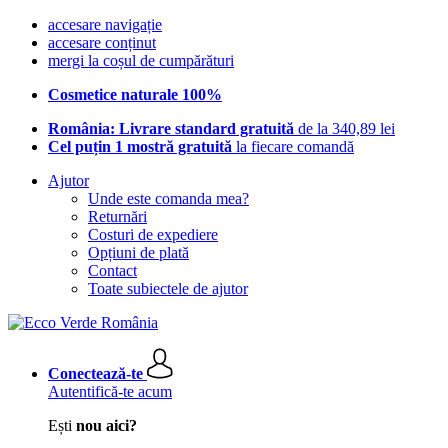
accesare navigație
accesare conținut
mergi la coșul de cumpărături
Cosmetice naturale 100%
România: Livrare standard gratuită
de la 340,89 lei
Cel puțin 1 mostră gratuită
la fiecare comandă
Ajutor
Unde este comanda mea?
Returnări
Costuri de expediere
Opțiuni de plată
Contact
Toate subiectele de ajutor
Conectează-te
Autentifică-te acum
Ești
nou aici?