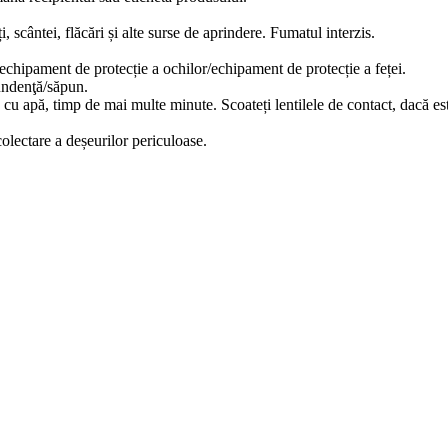
, scântei, flăcări și alte surse de aprindere. Fumatul interzis.
echipament de protecție a ochilor/echipament de protecție a feței.
undenţă/săpun.
u apă, timp de mai multe minute. Scoateți lentilele de contact, dacă est
olectare a deșeurilor periculoase.