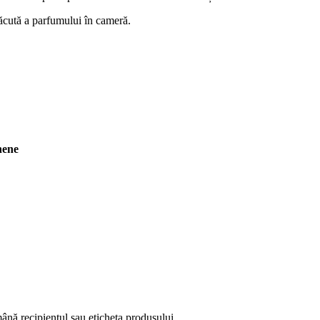
lăcută a parfumului în cameră.
nene
ână recipientul sau eticheta produsului.