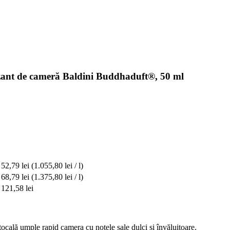
ant de cameră Baldini Buddhaduft®, 50 ml
52,79 lei
(1.055,80 lei / l)
68,79 lei
(1.375,80 lei / l)
121,58 lei
rtocală umple rapid camera cu notele sale dulci și învăluitoare.