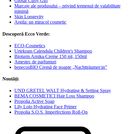
Glosar Curly Girl
Marcaje ale produsului – privind termenul de valabilitate
minimă
Skin Longevity
Argila: un miracol cosmetic
Descoperă Ecco Verde:
ECO-Cosmetics
Urtekram Calendula Children's Shampoo
Bioturm Arnika-Creme 150 ml, 150ml
Amestec de parfumuri
benecosBIO Cremă de noapte „Nachtträumer:in”
Noutăți:
UND GRETEL WALT Hydrating & Setting Spray
BEMA COSMETICI Hair Loss Shampoo
Propolia Active Soap
Lily Lolo Hydrating Face Primer
Propolia S.O.S. Imperfections Roll-On