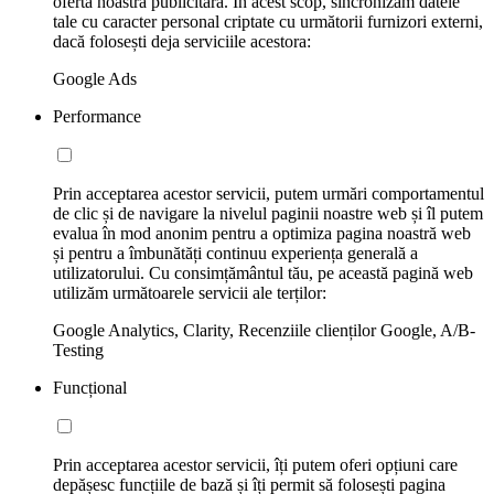
oferta noastră publicitară. În acest scop, sincronizăm datele
tale cu caracter personal criptate cu următorii furnizori externi,
dacă folosești deja serviciile acestora:
Google Ads
Performance
Prin acceptarea acestor servicii, putem urmări comportamentul
de clic și de navigare la nivelul paginii noastre web și îl putem
evalua în mod anonim pentru a optimiza pagina noastră web
și pentru a îmbunătăți continuu experiența generală a
utilizatorului. Cu consimțământul tău, pe această pagină web
utilizăm următoarele servicii ale terților:
Google Analytics, Clarity, Recenziile clienților Google, A/B-
Testing
Funcțional
Prin acceptarea acestor servicii, îți putem oferi opțiuni care
depășesc funcțiile de bază și îți permit să folosești pagina