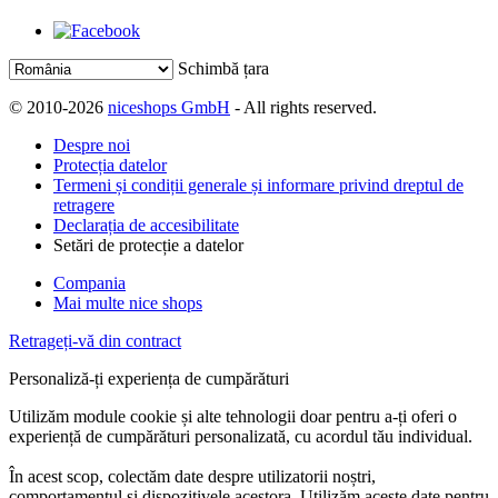
Schimbă țara
© 2010-2026
niceshops GmbH
- All rights reserved.
Despre noi
Protecția datelor
Termeni și condiții generale și informare privind dreptul de
retragere
Declarația de accesibilitate
Setări de protecție a datelor
Compania
Mai multe nice shops
Retrageți-vă din contract
Personaliză-ți experiența de cumpărături
Utilizăm module cookie și alte tehnologii doar pentru a-ți oferi o
experiență de cumpărături personalizată, cu acordul tău individual.
În acest scop, colectăm date despre utilizatorii noștri,
comportamentul și dispozitivele acestora. Utilizăm aceste date pentru