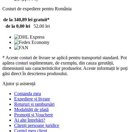
Costuri de expediere pentru România
de la 340,89 lei
gratuit*
de la 0,00 lei
52,00 lei
* Aceste costuri de livrare se aplică pentru transportul standard. Pot
apărea costuri suplimentare, de exemplu, din cauza greutății,
dimensiunii sau caracteristicilor produselor. Aceste informații le poți
găsi direct în descrierea produsului.
Ajutor și asistență
Comanda mea
Expediere și livrare
Retururi și rambursări
Modalități de plată
Promoții și Vouchere
Ai alte întrebări?
Clienți persoane juridice
Contul meu client