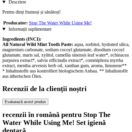
Descriere
Pentru dinți frumoși și sănătoși!
Producator:
Stop The Water While Using Me!
Informații suplimentare
Ingredients (INCI):
All Natural Wild Mint Tooth Paste:
aqua, sorbitol, hydrated silica,
magnesium carbonate, sodium cocoyl glutamate, disodium cocoyl
glutamate, maris sal, xylitol, camellia sinensis leaf water*, echinacea
purpurea extract*, salvia officinalis extract*, commiphora myrrha
extract, mentha arvensis herb oil, xanthan gum, aroma, limonene**
* Inhaltsstoffe aus kontrolliert biologischem Anbau. ** Inhaltsstoffe
aus ätherischen Ölen.
Recenzii de la clienții noștri
Evaluează acest produs
recenzii în română pentru Stop The
Water While Using Me! Set igienă
dentară