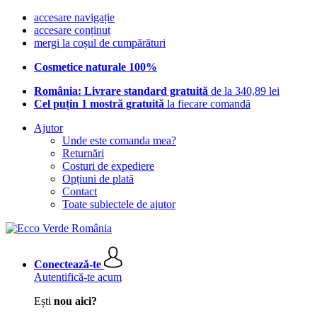
accesare navigație
accesare conținut
mergi la coșul de cumpărături
Cosmetice naturale 100%
România: Livrare standard gratuită
de la 340,89 lei
Cel puțin 1 mostră gratuită
la fiecare comandă
Ajutor
Unde este comanda mea?
Returnări
Costuri de expediere
Opțiuni de plată
Contact
Toate subiectele de ajutor
Conectează-te
Autentifică-te acum
Ești
nou aici?