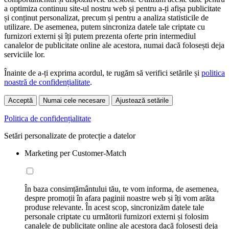
a optimiza continuu site-ul nostru web și pentru a-ți afișa publicitate
și conținut personalizat, precum și pentru a analiza statisticile de
utilizare. De asemenea, putem sincroniza datele tale criptate cu
furnizori externi și îți putem prezenta oferte prin intermediul
canalelor de publicitate online ale acestora, numai dacă folosești deja
serviciile lor.
Înainte de a-ți exprima acordul, te rugăm să verifici setările și
politica
noastră de confidențialitate
.
Acceptă
Numai cele necesare
Ajustează setările
Politica de confidențialitate
Setări personalizate de protecție a datelor
Marketing per Customer-Match
În baza consimțământului tău, te vom informa, de asemenea,
despre promoții în afara paginii noastre web și îți vom arăta
produse relevante. În acest scop, sincronizăm datele tale
personale criptate cu următorii furnizori externi și folosim
canalele de publicitate online ale acestora dacă folosești deja