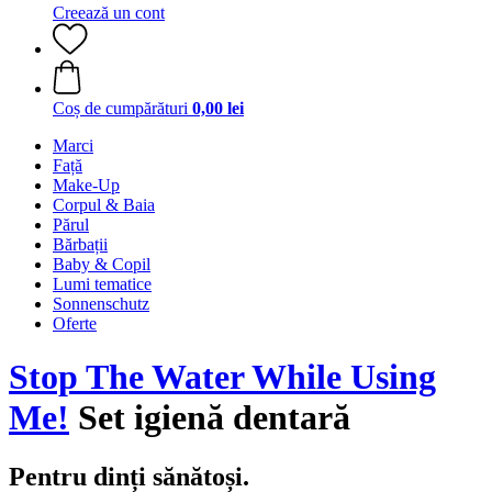
Creează un cont
Coș de cumpărături
0,00 lei
Marci
Față
Make-Up
Corpul & Baia
Părul
Bărbații
Baby & Copil
Lumi tematice
Sonnenschutz
Oferte
Stop The Water While Using
Me!
Set igienă dentară
Pentru dinți sănătoși.