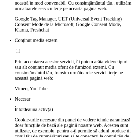
noastră în mod convenabil. Cu consimțământul tău., utilizăm
următoarele servicii terțe pe această pagină web:
Google Tag Manager, UET (Universal Event Tracking)
Consent Mode de la Microsoft, Google Consent Mode,
Klarna, Freshchat
Conținut media extern
Prin acceptarea acestor servicii, îți putem arăta videoclipuri
sau alt conținut media oferit de furnizori externi. Cu
consimțământul tău, folosim următoarele servicii terțe pe
această pagină web:
Vimeo, YouTube
Necesar
Întotdeauna activ(ă)
Cookie-urile necesare din punct de vedere tehnic garantează
doar funcțiile de bază ale paginii noastre web. Acestea sunt
utilizate, de exemplu, pentru a-ți permite să aduni produse în
coșul tău de cumpărături sau să te conectezi la contul tău de