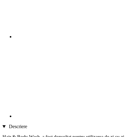
Descriere
Hair & Body Wash, a fost dezvoltat pentru utilizarea de zi cu zi