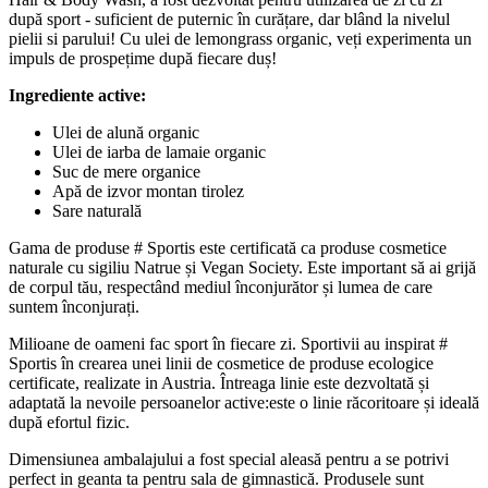
după sport - suficient de puternic în curățare, dar blând la nivelul
pielii si parului! Cu ulei de lemongrass organic, veți experimenta un
impuls de prospețime după fiecare duș!
Ingrediente active:
Ulei de alună organic
Ulei de iarba de lamaie organic
Suc de mere organice
Apă de izvor montan tirolez
Sare naturală
Gama de produse # Sportis este certificată ca produse cosmetice
naturale cu sigiliu Natrue și Vegan Society. Este important să ai grijă
de corpul tău, respectând mediul înconjurător și lumea de care
suntem înconjurați.
Milioane de oameni fac sport în fiecare zi. Sportivii au inspirat #
Sportis în crearea unei linii de cosmetice de produse ecologice
certificate, realizate in Austria. Întreaga linie este dezvoltată și
adaptată la nevoile persoanelor active:este o linie răcoritoare și ideală
după efortul fizic.
Dimensiunea ambalajului a fost special aleasă pentru a se potrivi
perfect in geanta ta pentru sala de gimnastică. Produsele sunt