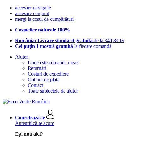
accesare navigație
accesare conținut
mergi la coșul de cumpărături
Cosmetice naturale 100%
România: Livrare standard gratuită
de la 340,89 lei
Cel puțin 1 mostră gratuită
la fiecare comandă
Ajutor
Unde este comanda mea?
Returnări
Costuri de expediere
Opțiuni de plată
Contact
Toate subiectele de ajutor
Conectează-te
Autentifică-te acum
Ești
nou aici?