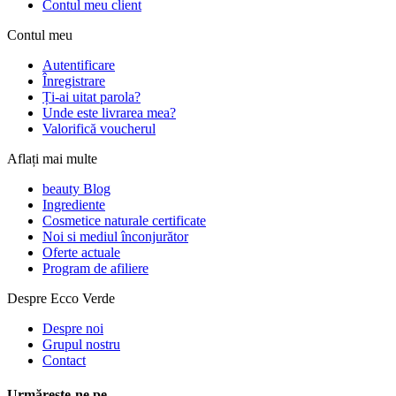
Contul meu client
Contul meu
Autentificare
Înregistrare
Ți-ai uitat parola?
Unde este livrarea mea?
Valorifică voucherul
Aflați mai multe
beauty Blog
Ingrediente
Cosmetice naturale certificate
Noi si mediul înconjurător
Oferte actuale
Program de afiliere
Despre Ecco Verde
Despre noi
Grupul nostru
Contact
Urmărește-ne pe