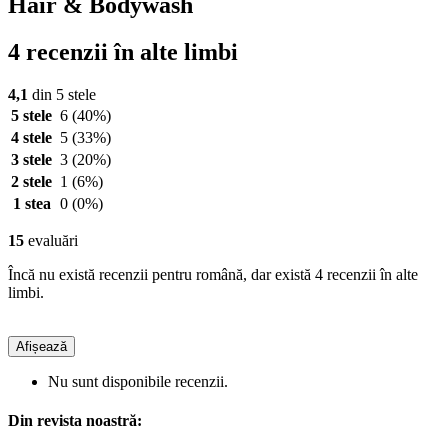
Hair & Bodywash
4 recenzii în alte limbi
4,1
din 5 stele
5 stele
6
(40%)
4 stele
5
(33%)
3 stele
3
(20%)
2 stele
1
(6%)
1 stea
0
(0%)
15
evaluări
Încă nu există recenzii pentru română, dar există 4 recenzii în alte
limbi.
Afișează
Nu sunt disponibile recenzii.
Din revista noastră: