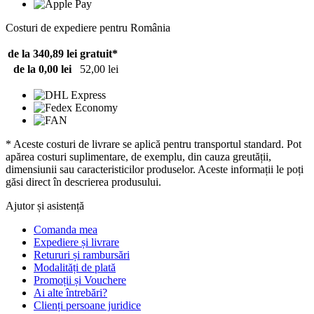
Costuri de expediere pentru România
de la 340,89 lei
gratuit*
de la 0,00 lei
52,00 lei
* Aceste costuri de livrare se aplică pentru transportul standard. Pot
apărea costuri suplimentare, de exemplu, din cauza greutății,
dimensiunii sau caracteristicilor produselor. Aceste informații le poți
găsi direct în descrierea produsului.
Ajutor și asistență
Comanda mea
Expediere și livrare
Retururi și rambursări
Modalități de plată
Promoții și Vouchere
Ai alte întrebări?
Clienți persoane juridice