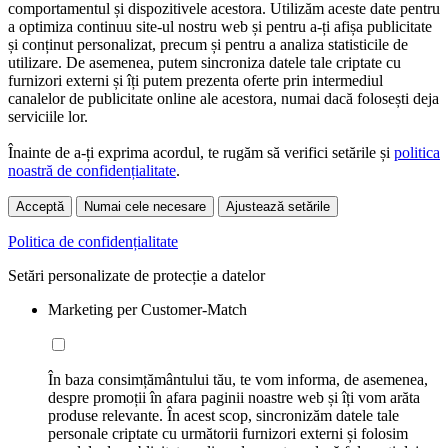
comportamentul și dispozitivele acestora. Utilizăm aceste date pentru
a optimiza continuu site-ul nostru web și pentru a-ți afișa publicitate
și conținut personalizat, precum și pentru a analiza statisticile de
utilizare. De asemenea, putem sincroniza datele tale criptate cu
furnizori externi și îți putem prezenta oferte prin intermediul
canalelor de publicitate online ale acestora, numai dacă folosești deja
serviciile lor.
Înainte de a-ți exprima acordul, te rugăm să verifici setările și
politica
noastră de confidențialitate
.
Acceptă
Numai cele necesare
Ajustează setările
Politica de confidențialitate
Setări personalizate de protecție a datelor
Marketing per Customer-Match
În baza consimțământului tău, te vom informa, de asemenea,
despre promoții în afara paginii noastre web și îți vom arăta
produse relevante. În acest scop, sincronizăm datele tale
personale criptate cu următorii furnizori externi și folosim