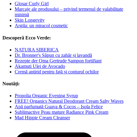
Glosar Curly Girl
Marcaje ale produsului – privind termenul de valabilitate
minimă
Skin Longevity
Argila: un miracol cosmetic
Descoperă Ecco Verde:
NATURA SIBERICA
Dr. Bronner's Săpun cu zahăr și lavandă
Rezepte der Oma Gertrude Șampon fortifiant
Akamuti Ulei de Avocado
Cremă antirid pentru față și conturul ochilor
Noutăți:
Propolia Organic Evening Syrup
FREE! Organics Natural Deodorant Cream Salty Waves
Apă parfumată Guava & Cocos – Isola Felice
Sublimactive Peau mature Radiance Pink Cream
Mad Hippie Cream Cleanser