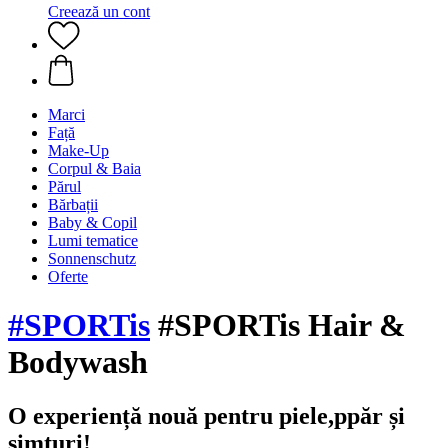
Creează un cont
Marci
Față
Make-Up
Corpul & Baia
Părul
Bărbații
Baby & Copil
Lumi tematice
Sonnenschutz
Oferte
#SPORTis
#SPORTis Hair &
Bodywash
O experiență nouă pentru piele,ppăr și
simțuri!