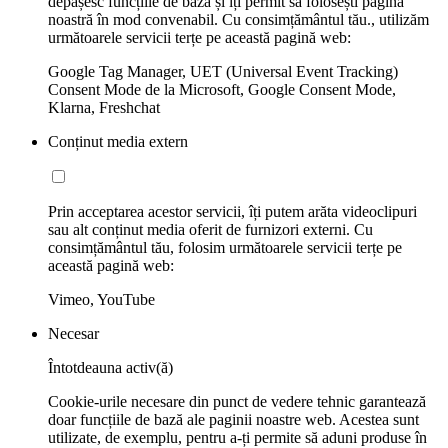
depășesc funcțiile de bază și îți permit să folosești pagina
noastră în mod convenabil. Cu consimțământul tău., utilizăm
următoarele servicii terțe pe această pagină web:
Google Tag Manager, UET (Universal Event Tracking)
Consent Mode de la Microsoft, Google Consent Mode,
Klarna, Freshchat
Conținut media extern
Prin acceptarea acestor servicii, îți putem arăta videoclipuri
sau alt conținut media oferit de furnizori externi. Cu
consimțământul tău, folosim următoarele servicii terțe pe
această pagină web:
Vimeo, YouTube
Necesar
Întotdeauna activ(ă)
Cookie-urile necesare din punct de vedere tehnic garantează
doar funcțiile de bază ale paginii noastre web. Acestea sunt
utilizate, de exemplu, pentru a-ți permite să aduni produse în