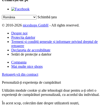
Schimbă țara
© 2010-2026
niceshops GmbH
- All rights reserved.
Despre noi
Protecția datelor
Termeni și condiții generale și informare privind dreptul de
retragere
Declarația de accesibilitate
Setări de protecție a datelor
Compania
Mai multe nice shops
Retrageți-vă din contract
Personaliză-ți experiența de cumpărături
Utilizăm module cookie și alte tehnologii doar pentru a-ți oferi o
experiență de cumpărături personalizată, cu acordul tău individual.
În acest scop, colectăm date despre utilizatorii noștri,