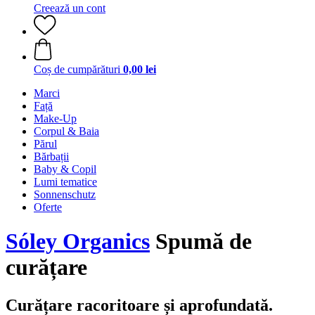
Creează un cont
Coș de cumpărături
0,00 lei
Marci
Față
Make-Up
Corpul & Baia
Părul
Bărbații
Baby & Copil
Lumi tematice
Sonnenschutz
Oferte
Sóley Organics
Spumă de
curățare
Curățare racoritoare și aprofundată.