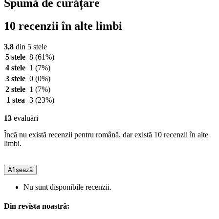
Spumă de curățare
10 recenzii în alte limbi
3,8
din 5 stele
5 stele
8
(61%)
4 stele
1
(7%)
3 stele
0
(0%)
2 stele
1
(7%)
1 stea
3
(23%)
13
evaluări
Încă nu există recenzii pentru română, dar există 10 recenzii în alte
limbi.
Afișează
Nu sunt disponibile recenzii.
Din revista noastră: