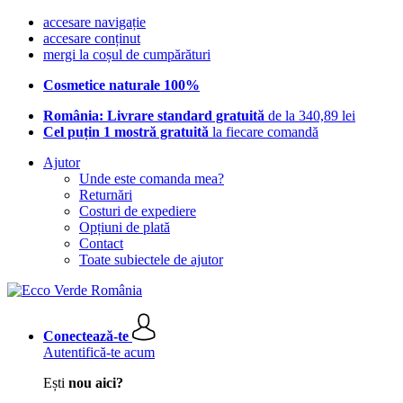
accesare navigație
accesare conținut
mergi la coșul de cumpărături
Cosmetice naturale 100%
România: Livrare standard gratuită
de la 340,89 lei
Cel puțin 1 mostră gratuită
la fiecare comandă
Ajutor
Unde este comanda mea?
Returnări
Costuri de expediere
Opțiuni de plată
Contact
Toate subiectele de ajutor
Conectează-te
Autentifică-te acum
Ești
nou aici?