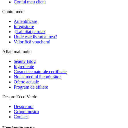
Contul meu client
Contul meu
Autentificare
Înregistrare
Ți-ai uitat parola?
Unde este livrarea mea?
Valorifică voucherul
Aflați mai multe
beauty Blog
Ingrediente
Cosmetice naturale certificate
Noi si mediul înconjurător
Oferte actuale
Program de afiliere
Despre Ecco Verde
Despre noi
Grupul nostru
Contact
Urmărește-ne pe