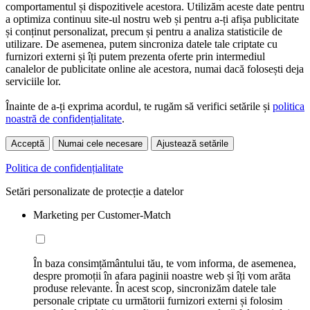
comportamentul și dispozitivele acestora. Utilizăm aceste date pentru
a optimiza continuu site-ul nostru web și pentru a-ți afișa publicitate
și conținut personalizat, precum și pentru a analiza statisticile de
utilizare. De asemenea, putem sincroniza datele tale criptate cu
furnizori externi și îți putem prezenta oferte prin intermediul
canalelor de publicitate online ale acestora, numai dacă folosești deja
serviciile lor.
Înainte de a-ți exprima acordul, te rugăm să verifici setările și
politica
noastră de confidențialitate
.
Acceptă
Numai cele necesare
Ajustează setările
Politica de confidențialitate
Setări personalizate de protecție a datelor
Marketing per Customer-Match
În baza consimțământului tău, te vom informa, de asemenea,
despre promoții în afara paginii noastre web și îți vom arăta
produse relevante. În acest scop, sincronizăm datele tale
personale criptate cu următorii furnizori externi și folosim