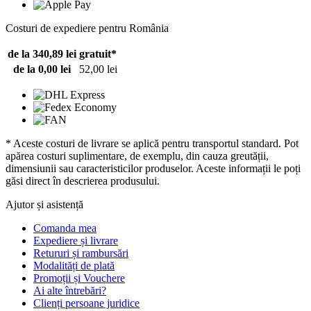
Costuri de expediere pentru România
de la 340,89 lei
gratuit*
de la 0,00 lei
52,00 lei
* Aceste costuri de livrare se aplică pentru transportul standard. Pot
apărea costuri suplimentare, de exemplu, din cauza greutății,
dimensiunii sau caracteristicilor produselor. Aceste informații le poți
găsi direct în descrierea produsului.
Ajutor și asistență
Comanda mea
Expediere și livrare
Retururi și rambursări
Modalități de plată
Promoții și Vouchere
Ai alte întrebări?
Clienți persoane juridice