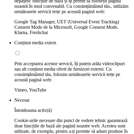
depășesc funcțiile de bază și îți permit să folosești pagina
noastră în mod convenabil. Cu consimțământul tău., utilizăm
următoarele servicii terțe pe această pagină web:
Google Tag Manager, UET (Universal Event Tracking)
Consent Mode de la Microsoft, Google Consent Mode,
Klarna, Freshchat
Conținut media extern
Prin acceptarea acestor servicii, îți putem arăta videoclipuri
sau alt conținut media oferit de furnizori externi. Cu
consimțământul tău, folosim următoarele servicii terțe pe
această pagină web:
Vimeo, YouTube
Necesar
Întotdeauna activ(ă)
Cookie-urile necesare din punct de vedere tehnic garantează
doar funcțiile de bază ale paginii noastre web. Acestea sunt
utilizate, de exemplu, pentru a-ți permite să aduni produse în