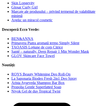
Skin Longevity
Glosar Curly Girl
Marcaje ale produsului – privind termenul de valabilitate
minimă
Argila: un miracol cosmetic
Descoperă Ecco Verde:
BEN&ANNA
Primavera Piatra aromată termo Simply Silent
TAOASIS Loțiune de corp Citrice
Santé – naturally. Deep Repair 1 Min Wonder Mask
GLOV Skincare Face Towel
Noutăți:
ROYS Beauty Whitening Deo Roll-On
La Saponaria Biodeo Fresh 2in1 Deo Spray
Arista Ayurveda Shampoo Bar Box
Propolia Gentle Superfatted Soap
Niyok Gel de duș Tropical Twist