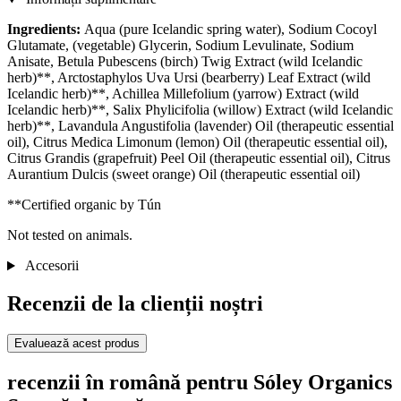
Ingredients:
Aqua (pure Icelandic spring water), Sodium Cocoyl
Glutamate, (vegetable) Glycerin, Sodium Levulinate, Sodium
Anisate, Betula Pubescens (birch) Twig Extract (wild Icelandic
herb)**, Arctostaphylos Uva Ursi (bearberry) Leaf Extract (wild
Icelandic herb)**, Achillea Millefolium (yarrow) Extract (wild
Icelandic herb)**, Salix Phylicifolia (willow) Extract (wild Icelandic
herb)**, Lavandula Angustifolia (lavender) Oil (therapeutic essential
oil), Citrus Medica Limonum (lemon) Oil (therapeutic essential oil),
Citrus Grandis (grapefruit) Peel Oil (therapeutic essential oil), Citrus
Aurantium Dulcis (sweet orange) Oil (therapeutic essential oil)
**Certified organic by Tún
Not tested on animals.
Accesorii
Recenzii de la clienții noștri
Evaluează acest produs
recenzii în română pentru Sóley Organics