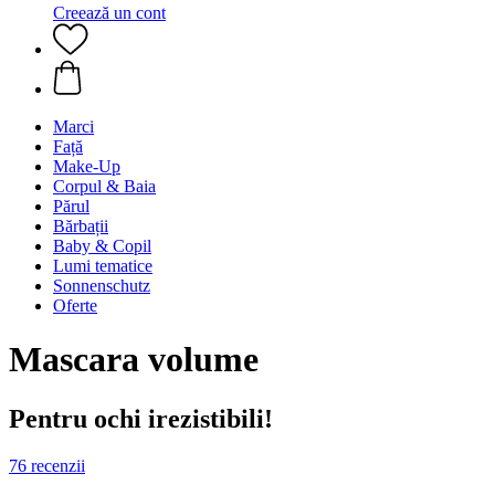
Creează un cont
Marci
Față
Make-Up
Corpul & Baia
Părul
Bărbații
Baby & Copil
Lumi tematice
Sonnenschutz
Oferte
Mascara volume
Pentru ochi irezistibili!
76 recenzii