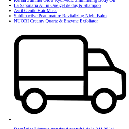
Kerala Summer Glow Ayurvedic Shimmering Body Oil
La Saponaria All in One gel de duș & Shampoo
Avril Gentle Hair Mask
Sublimactive Peau mature Revitalizing Night Balm
NUORI Creamy Quartz & Enzyme Exfoliator