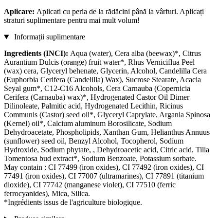
Aplicare:
Aplicati cu peria de la rădăcini până la vârfuri. Aplicați
straturi suplimentare pentru mai mult volum!
Informații suplimentare
Ingredients (INCI):
Aqua (water), Cera alba (beewax)*, Citrus
Aurantium Dulcis (orange) fruit water*, Rhus Verniciflua Peel
(wax) cera, Glyceryl behenate, Glycerin, Alcohol, Candelilla Cera
(Euphorbia Cerifera (Candelilla) Wax), Sucrose Stearate, Acacia
Seyal gum*, C12-C16 Alcohols, Cera Carnauba (Copernicia
Cerifera (Carnauba) wax)*, Hydrogenated Castor Oil Dimer
Dilinoleate, Palmitic acid, Hydrogenated Lecithin, Ricinus
Communis (Castor) seed oil*, Glyceryl Caprylate, Argania Spinosa
(Kernel) oil*, Calcium aluminum Borosilicate, Sodium
Dehydroacetate, Phospholipids, Xanthan Gum, Helianthus Annuus
(sunflower) seed oil, Benzyl Alcohol, Tocopherol, Sodium
Hydroxide, Sodium phytate, , Dehydroacetic acid, Citric acid, Tilia
Tomentosa bud extract*, Sodium Benzoate, Potassium sorbate.
May contain : CI 77499 (iron oxides), CI 77492 (iron oxides), CI
77491 (iron oxides), CI 77007 (ultramarines), CI 77891 (titanium
dioxide), CI 77742 (manganese violet), CI 77510 (ferric
ferrocyanides), Mica, Silica.
*Ingrédients issus de l'agriculture biologique.