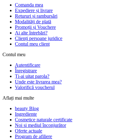
Comanda mea
Expediere și livrare
Retururi și rambursări
Modalități de plată
Promoții și Vouchere
Ai alte întrebări?
Clienți persoane juridice
Contul meu client
Contul meu
Autentificare
Înregistrare
Ți-ai uitat parola?
Unde este livrarea mea?
Valorifică voucherul
Aflați mai multe
beauty Blog
Ingrediente
Cosmetice naturale certificate
Noi si mediul înconjurător
Oferte actuale
Program de afiliere