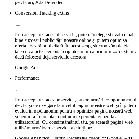
pe clicuri, Ads Defender
Conversion Tracking extins
Prin acceptarea acestui serviciu, putem înțelege și evalua mai
bine succesul publicității noastre online și putem optimiza
oferta noastră publicitară. În acest scop, sincronizăm datele
tale cu caracter personal criptate cu următorii furnizori externi,
dacă folosești deja serviciile acestora:
Google Ads
Performance
Prin acceptarea acestor servicii, putem urmări comportamentul
de clic și de navigare la nivelul paginii noastre web și îl putem
evalua în mod anonim pentru a optimiza pagina noastră web
și pentru a îmbunătăți continuu experiența generală a
utilizatorului. Cu consimțământul tău, pe această pagină web
utilizăm următoarele servicii ale terților:
Google Analytics, Clarity, Recenziile clienților Google, A/B-