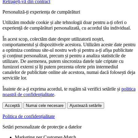
Retrageți-vă din contract
Personaliză-ți experiența de cumpărături
Utilizăm module cookie și alte tehnologii doar pentru a-ți oferi o
experiență de cumpărături personalizată, cu acordul tău individual.
În acest scop, colectăm date despre utilizatorii noștri,
comportamentul și dispozitivele acestora. Utilizăm aceste date pentru
a optimiza continuu site-ul nostru web și pentru a-ți afișa publicitate
și conținut personalizat, precum și pentru a analiza statisticile de
utilizare. De asemenea, putem sincroniza datele tale criptate cu
furnizori externi și îți putem prezenta oferte prin intermediul
canalelor de publicitate online ale acestora, numai dacă folosești deja
serviciile lor.
Înainte de a-ți exprima acordul, te rugăm să verifici setările și
politica
noastră de confidențialitate
.
Acceptă
Numai cele necesare
Ajustează setările
Politica de confidențialitate
Setări personalizate de protecție a datelor
Marketing per Customer-Match