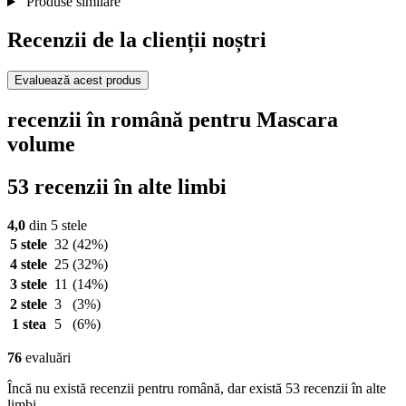
Produse similare
Recenzii de la clienții noștri
Evaluează acest produs
recenzii în română pentru Mascara
volume
53 recenzii în alte limbi
4,0
din 5 stele
5 stele
32
(42%)
4 stele
25
(32%)
3 stele
11
(14%)
2 stele
3
(3%)
1 stea
5
(6%)
76
evaluări
Încă nu există recenzii pentru română, dar există 53 recenzii în alte
limbi.