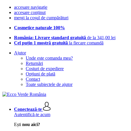
accesare navigație
accesare conținut
mergi la coșul de cumpărături
Cosmetice naturale 100%
România: Livrare standard gratuită
de la 341,00 lei
Cel puțin 1 mostră gratuită
la fiecare comandă
Ajutor
Unde este comanda mea?
Returnări
Costuri de expediere
Opțiuni de plată
Contact
Toate subiectele de ajutor
Conectează-te
Autentifică-te acum
Ești
nou aici?