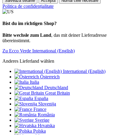
Salvează setările
Acceptă
Numai cele necesare
Politica de confidențialitate
Bist du im richtigen Shop?
Bitte wechsle zum Land
, das mit deiner Lieferadresse
übereinstimmt.
Zu Ecco Verde International (English)
Anderes Lieferland wählen
International (English)
Österreich
Italia
Deutschland
Great Britain
España
Slovenija
France
România
Sverige
Hrvatska
Polska