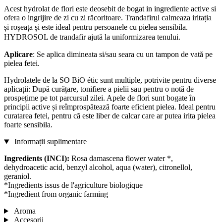
Acest hydrolat de flori este deosebit de bogat in ingrediente active si
ofera o ingrijire de zi cu zi răcoritoare. Trandafirul calmeaza iritația
și roșeața și este ideal pentru persoanele cu pielea sensibila.
HYDROSOL de t
randafir ajută la uniformizarea tenului.
Aplicare
: Se aplica dimineata si/sau seara cu un tampon de vată pe
pielea fetei.
Hydrolatele de la SO BiO étic sunt multiple, potrivite pentru diverse
aplicații: După curățare, tonifiere a pielii sau pentru o notă de
prospețime pe tot parcursul zilei. Apele de flori sunt bogate în
principii active și reîmprospătează foarte eficient pielea. Ideal pentru
curatarea fetei, pentru că este liber de calcar care ar putea irita pielea
foarte sensibila.
Informații suplimentare
Ingredients (INCI):
Rosa damascena flower water *,
dehydroacetic acid, benzyl alcohol, aqua (water), citronellol,
geraniol.
*Ingredients issus de l'agriculture biologique
*Ingredient from organic farming
Aroma
Accesorii