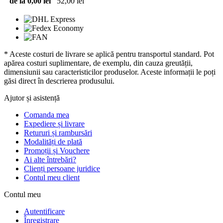
de la 0,00 lei
52,00 lei
* Aceste costuri de livrare se aplică pentru transportul standard. Pot
apărea costuri suplimentare, de exemplu, din cauza greutății,
dimensiunii sau caracteristicilor produselor. Aceste informații le poți
găsi direct în descrierea produsului.
Ajutor și asistență
Comanda mea
Expediere și livrare
Retururi și rambursări
Modalități de plată
Promoții și Vouchere
Ai alte întrebări?
Clienți persoane juridice
Contul meu client
Contul meu
Autentificare
Înregistrare