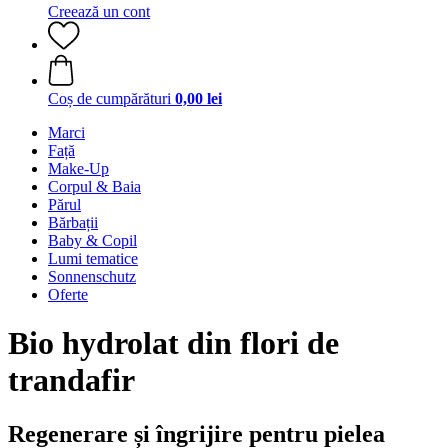
Creează un cont
Coș de cumpărături
0,00 lei
Marci
Față
Make-Up
Corpul & Baia
Părul
Bărbații
Baby & Copil
Lumi tematice
Sonnenschutz
Oferte
Bio hydrolat din flori de
trandafir
Regenerare și îngrijire pentru pielea