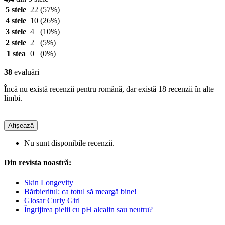
5 stele
22
(57%)
4 stele
10
(26%)
3 stele
4
(10%)
2 stele
2
(5%)
1 stea
0
(0%)
38
evaluări
Încă nu există recenzii pentru română, dar există 18 recenzii în alte
limbi.
Afișează
Nu sunt disponibile recenzii.
Din revista noastră:
Skin Longevity
Bărbieritul: ca totul să meargă bine!
Glosar Curly Girl
Îngrijirea pielii cu pH alcalin sau neutru?