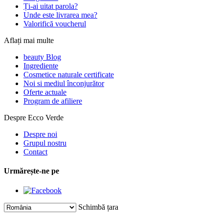
Ți-ai uitat parola?
Unde este livrarea mea?
Valorifică voucherul
Aflați mai multe
beauty Blog
Ingrediente
Cosmetice naturale certificate
Noi si mediul înconjurător
Oferte actuale
Program de afiliere
Despre Ecco Verde
Despre noi
Grupul nostru
Contact
Urmărește-ne pe
Schimbă țara