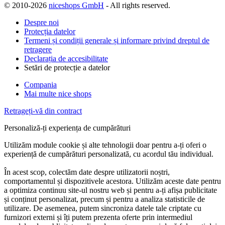
© 2010-2026
niceshops GmbH
- All rights reserved.
Despre noi
Protecția datelor
Termeni și condiții generale și informare privind dreptul de
retragere
Declarația de accesibilitate
Setări de protecție a datelor
Compania
Mai multe nice shops
Retrageți-vă din contract
Personaliză-ți experiența de cumpărături
Utilizăm module cookie și alte tehnologii doar pentru a-ți oferi o
experiență de cumpărături personalizată, cu acordul tău individual.
În acest scop, colectăm date despre utilizatorii noștri,
comportamentul și dispozitivele acestora. Utilizăm aceste date pentru
a optimiza continuu site-ul nostru web și pentru a-ți afișa publicitate
și conținut personalizat, precum și pentru a analiza statisticile de
utilizare. De asemenea, putem sincroniza datele tale criptate cu
furnizori externi și îți putem prezenta oferte prin intermediul