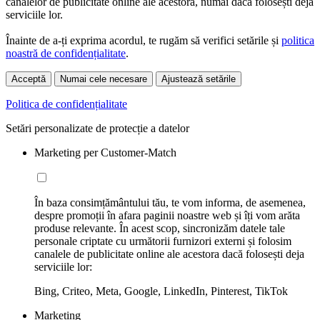
canalelor de publicitate online ale acestora, numai dacă folosești deja
serviciile lor.
Înainte de a-ți exprima acordul, te rugăm să verifici setările și
politica
noastră de confidențialitate
.
Acceptă
Numai cele necesare
Ajustează setările
Politica de confidențialitate
Setări personalizate de protecție a datelor
Marketing per Customer-Match
În baza consimțământului tău, te vom informa, de asemenea,
despre promoții în afara paginii noastre web și îți vom arăta
produse relevante. În acest scop, sincronizăm datele tale
personale criptate cu următorii furnizori externi și folosim
canalele de publicitate online ale acestora dacă folosești deja
serviciile lor:
Bing, Criteo, Meta, Google, LinkedIn, Pinterest, TikTok
Marketing