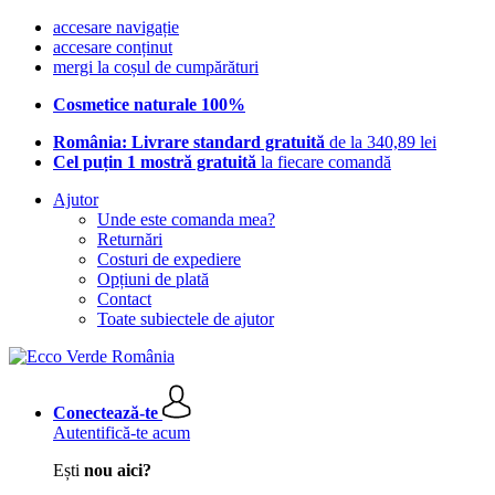
accesare navigație
accesare conținut
mergi la coșul de cumpărături
Cosmetice naturale 100%
România: Livrare standard gratuită
de la 340,89 lei
Cel puțin 1 mostră gratuită
la fiecare comandă
Ajutor
Unde este comanda mea?
Returnări
Costuri de expediere
Opțiuni de plată
Contact
Toate subiectele de ajutor
Conectează-te
Autentifică-te acum
Ești
nou aici?