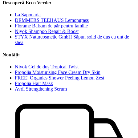
Descoperă Ecco Verde:
La Saponaria
DEMMERS TEEHAUS Lemongrass
Florame Balsam de păr pentru familie
Niyok Shampoo Repair & Boost
STYX Naturcosmetic GmbH Săpun solid de duș cu unt de
shea
Noutăți:
Niyok Gel de duș Tropical Twist
Propolia Moisturising Face Cream Dry Skin
FREE! Organics Shower Peeling Lemon Zest
Propolia Hair Mask
Avril Strengthening Serum