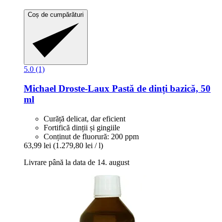
Coș de cumpărături
5.0 (1)
Michael Droste-Laux
Pastă de dinți bazică, 50
ml
Curăță delicat, dar eficient
Fortifică dinții și gingiile
Conținut de fluorură: 200 ppm
63,99 lei
(1.279,80 lei / l)
Livrare până la data de 14. august