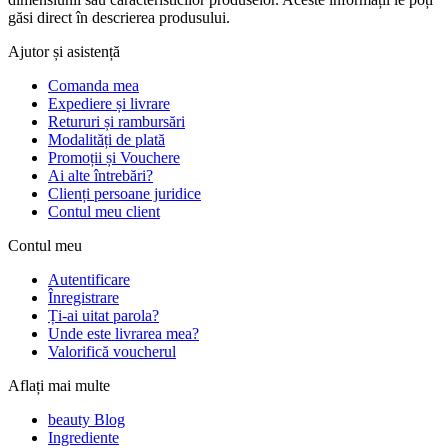
găsi direct în descrierea produsului.
Ajutor și asistență
Comanda mea
Expediere și livrare
Retururi și rambursări
Modalități de plată
Promoții și Vouchere
Ai alte întrebări?
Clienți persoane juridice
Contul meu client
Contul meu
Autentificare
Înregistrare
Ți-ai uitat parola?
Unde este livrarea mea?
Valorifică voucherul
Aflați mai multe
beauty Blog
Ingrediente