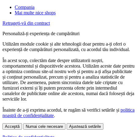
Compania
Mai multe nice shops
Retrageți-vă din contract
Personaliză-ți experiența de cumpărături
Utilizăm module cookie și alte tehnologii doar pentru a-ți oferi o
experiență de cumpărături personalizată, cu acordul tău individual.
În acest scop, colectăm date despre utilizatorii noștri,
comportamentul și dispozitivele acestora. Utilizăm aceste date pentru
a optimiza continuu site-ul nostru web și pentru a-ți afișa publicitate
și conținut personalizat, precum și pentru a analiza statisticile de
utilizare. De asemenea, putem sincroniza datele tale criptate cu
furnizori externi și îți putem prezenta oferte prin intermediul
canalelor de publicitate online ale acestora, numai dacă folosești deja
serviciile lor.
Înainte de a-ți exprima acordul, te rugăm să verifici setările și
politica
noastră de confidențialitate
.
Acceptă
Numai cele necesare
Ajustează setările