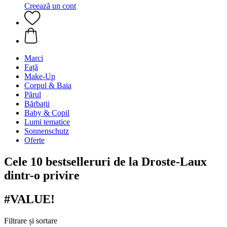
Creează un cont
Marci
Față
Make-Up
Corpul & Baia
Părul
Bărbații
Baby & Copil
Lumi tematice
Sonnenschutz
Oferte
Cele 10 bestselleruri de la Droste-Laux
dintr-o privire
#VALUE!
Filtrare și sortare