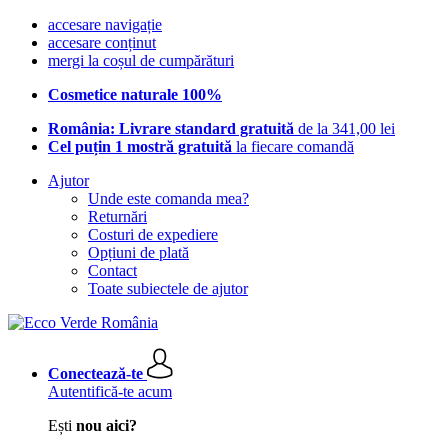
accesare navigație
accesare conținut
mergi la coșul de cumpărături
Cosmetice naturale 100%
România: Livrare standard gratuită
de la 341,00 lei
Cel puțin 1 mostră gratuită
la fiecare comandă
Ajutor
Unde este comanda mea?
Returnări
Costuri de expediere
Opțiuni de plată
Contact
Toate subiectele de ajutor
Conectează-te
Autentifică-te acum
Ești
nou aici?