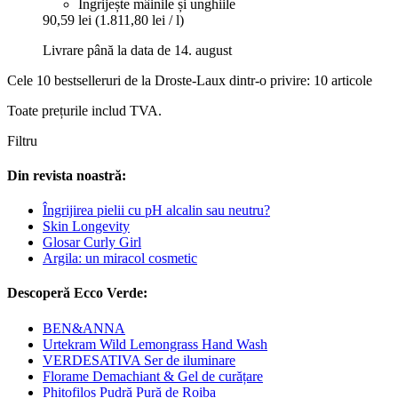
Îngrijește mâinile și unghiile
90,59 lei
(1.811,80 lei / l)
Livrare până la data de 14. august
Cele 10 bestselleruri de la Droste-Laux dintr-o privire: 10 articole
Toate prețurile includ TVA.
Filtru
Din revista noastră:
Îngrijirea pielii cu pH alcalin sau neutru?
Skin Longevity
Glosar Curly Girl
Argila: un miracol cosmetic
Descoperă Ecco Verde:
BEN&ANNA
Urtekram Wild Lemongrass Hand Wash
VERDESATIVA Ser de iluminare
Florame Demachiant & Gel de curățare
Phitofilos Pudră Pură de Roiba