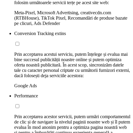
folosim următoarele servicii terțe pe acest site web:
Meta-Pixel, Microsoft Advertising, creativecdn.com
(RTBHouse), TikTok Pixel, Recomandări de produse bazate
pe clicuri, Ads Defender
Conversion Tracking extins
Prin acceptarea acestui serviciu, putem înțelege și evalua mai
bine succesul publicității noastre online și putem optimiza
oferta noastră publicitară. În acest scop, sincronizăm datele
tale cu caracter personal criptate cu următorii furnizori externi,
dacă folosești deja serviciile acestora:
Google Ads
Performance
Prin acceptarea acestor servicii, putem urmări comportamentul
de clic și de navigare la nivelul paginii noastre web și îl putem
evalua în mod anonim pentru a optimiza pagina noastră web
și pentru a îmbunătăți continuu experiența generală a