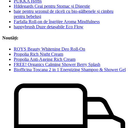
PUKKA Herbs
Hildegards Ceai pentru Stomac și Digestie
baie pentru sezonul de răceli cu bio-gălbenele și cimbru
pentru bebeluși
Farfalla Roll-on de îngrijire Aroma Mindfulness
happybrush Duze detașabile Eco Flow
Noutăți:
ROYS Beauty Whitening Deo Roll-On
Propolia Rich Night Cream
Propolia Anti-Ageing Rich Cream
FREE! Organics Calming Shower Berry Splash
Biofficina Toscana 2 in 1 Energizing Shampoo & Shower Gel