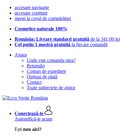
accesare navigație
accesare conținut
mergi la coșul de cumpărături
Cosmetice naturale 100%
România: Livrare standard gratuită
de la 341,00 lei
Cel puțin 1 mostră gratuită
la fiecare comandă
Ajutor
Unde este comanda mea?
Returnări
Costuri de expediere
Opțiuni de plată
Contact
Toate subiectele de ajutor
Conectează-te
Autentifică-te acum
Ești
nou aici?