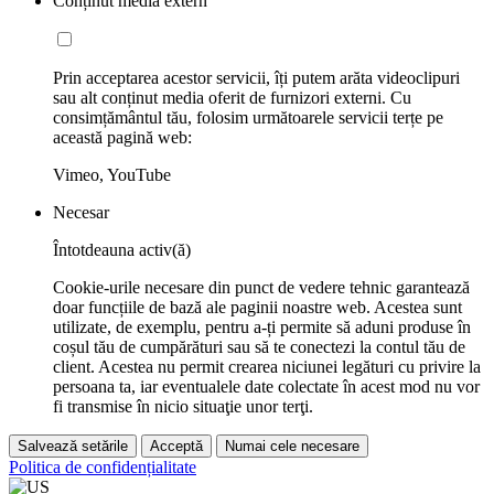
Conținut media extern
Prin acceptarea acestor servicii, îți putem arăta videoclipuri
sau alt conținut media oferit de furnizori externi. Cu
consimțământul tău, folosim următoarele servicii terțe pe
această pagină web:
Vimeo, YouTube
Necesar
Întotdeauna activ(ă)
Cookie-urile necesare din punct de vedere tehnic garantează
doar funcțiile de bază ale paginii noastre web. Acestea sunt
utilizate, de exemplu, pentru a-ți permite să aduni produse în
coșul tău de cumpărături sau să te conectezi la contul tău de
client. Acestea nu permit crearea niciunei legături cu privire la
persoana ta, iar eventualele date colectate în acest mod nu vor
fi transmise în nicio situaţie unor terţi.
Salvează setările
Acceptă
Numai cele necesare
Politica de confidențialitate