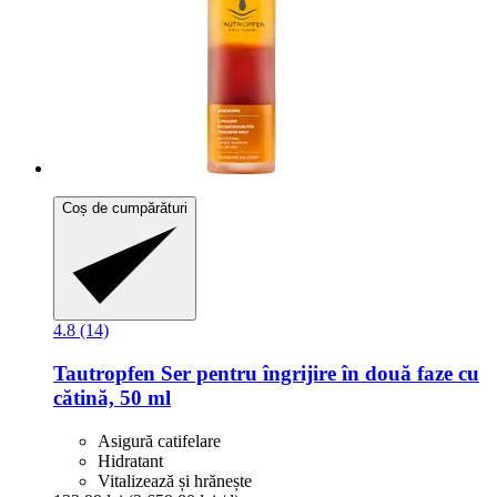
Coș de cumpărături
4.8 (14)
Tautropfen
Ser pentru îngrijire în două faze cu
cătină, 50 ml
Asigură catifelare
Hidratant
Vitalizează și hrănește