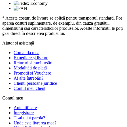
* Aceste costuri de livrare se aplică pentru transportul standard. Pot
apărea costuri suplimentare, de exemplu, din cauza greutății,
dimensiunii sau caracteristicilor produselor. Aceste informații le poți
găsi direct în descrierea produsului.
Ajutor și asistență
Comanda mea
Expediere și livrare
Retururi și rambursări
Modalități de plată
Promoții și Vouchere
Ai alte întrebări?
Clienți persoane juridice
Contul meu client
Contul meu
Autentificare
Înregistrare
Ți-ai uitat parola?
Unde este livrarea mea?