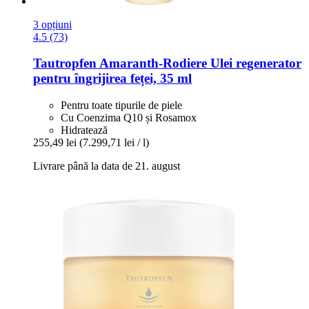
3 opțiuni
4.5 (73)
Tautropfen
Amaranth-​Rodiere Ulei regenerator
pentru îngrijirea feței, 35 ml
Pentru toate tipurile de piele
Cu Coenzima Q10 și Rosamox
Hidratează
255,49 lei
(7.299,71 lei / l)
Livrare până la data de 21. august