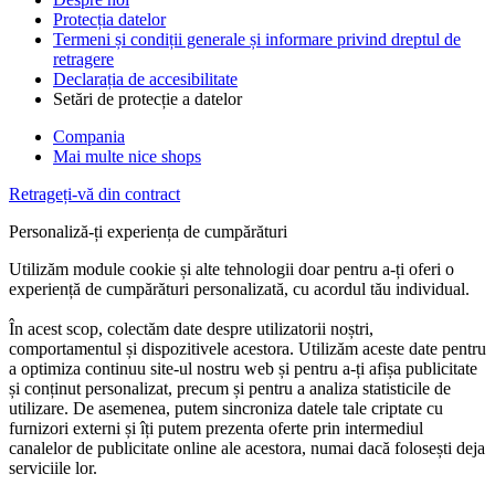
Protecția datelor
Termeni și condiții generale și informare privind dreptul de
retragere
Declarația de accesibilitate
Setări de protecție a datelor
Compania
Mai multe nice shops
Retrageți-vă din contract
Personaliză-ți experiența de cumpărături
Utilizăm module cookie și alte tehnologii doar pentru a-ți oferi o
experiență de cumpărături personalizată, cu acordul tău individual.
În acest scop, colectăm date despre utilizatorii noștri,
comportamentul și dispozitivele acestora. Utilizăm aceste date pentru
a optimiza continuu site-ul nostru web și pentru a-ți afișa publicitate
și conținut personalizat, precum și pentru a analiza statisticile de
utilizare. De asemenea, putem sincroniza datele tale criptate cu
furnizori externi și îți putem prezenta oferte prin intermediul
canalelor de publicitate online ale acestora, numai dacă folosești deja
serviciile lor.