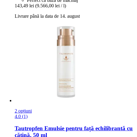
Perfect ca baza de machiaj
143,49 lei
(9.566,00 lei / l)
Livrare până la data de 14. august
2 opțiuni
4.0 (1)
Tautropfen
Emulsie pentru față echilibrantă cu
cătină, 50 ml