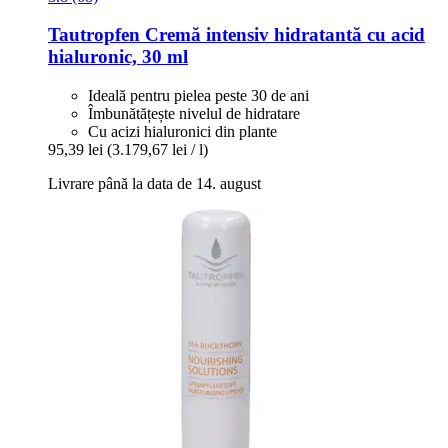
Tautropfen
Cremă intensiv hidratantă cu acid
hialuronic, 30 ml
Ideală pentru pielea peste 30 de ani
Îmbunătățește nivelul de hidratare
Cu acizi hialuronici din plante
95,39 lei
(3.179,67 lei / l)
Livrare până la data de 14. august