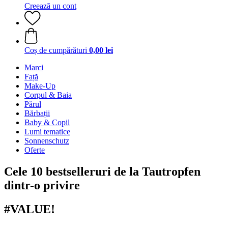
Creează un cont
Coș de cumpărături
0,00 lei
Marci
Față
Make-Up
Corpul & Baia
Părul
Bărbații
Baby & Copil
Lumi tematice
Sonnenschutz
Oferte
Cele 10 bestselleruri de la Tautropfen
dintr-o privire
#VALUE!