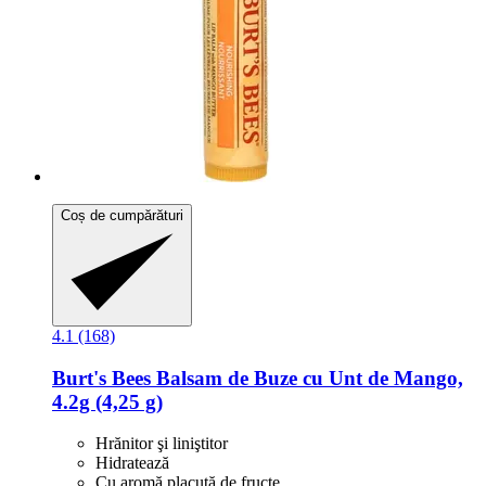
Coș de cumpărături
4.1 (168)
Burt's Bees
Balsam de Buze cu Unt de Mango,
4.2g (4,25 g)
Hrănitor şi liniştitor
Hidratează
Cu aromă placută de fructe