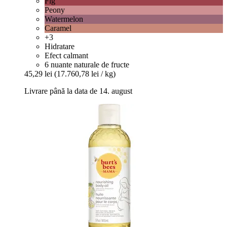
Fig
Peony
Watermelon
Caramel
+3
Hidratare
Efect calmant
6 nuante naturale de fructe
45,29 lei
(17.760,78 lei / kg)
Livrare până la data de 14. august