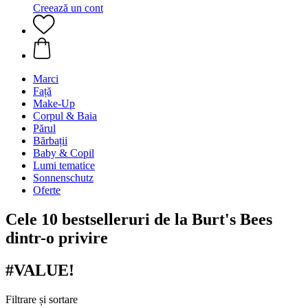
Creează un cont
Marci
Față
Make-Up
Corpul & Baia
Părul
Bărbații
Baby & Copil
Lumi tematice
Sonnenschutz
Oferte
Cele 10 bestselleruri de la Burt's Bees
dintr-o privire
#VALUE!
Filtrare și sortare