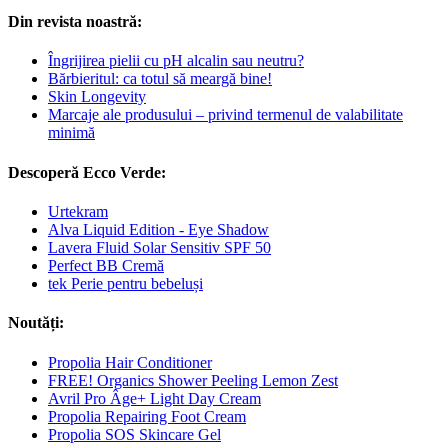
Din revista noastră:
Îngrijirea pielii cu pH alcalin sau neutru?
Bărbieritul: ca totul să meargă bine!
Skin Longevity
Marcaje ale produsului – privind termenul de valabilitate
minimă
Descoperă Ecco Verde:
Urtekram
Alva Liquid Edition - Eye Shadow
Lavera Fluid Solar Sensitiv SPF 50
Perfect BB Cremă
tek Perie pentru bebeluși
Noutăți:
Propolia Hair Conditioner
FREE! Organics Shower Peeling Lemon Zest
Avril Pro Âge+ Light Day Cream
Propolia Repairing Foot Cream
Propolia SOS Skincare Gel