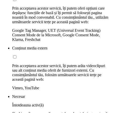
Prin acceptarea acestor servicii, îți putem oferi opțiuni care
depășesc funcțiile de bază și îți permit să folosești pagina
noastră în mod convenabil. Cu consimțământul tău., utilizăm
următoarele servicii terțe pe această pagină web:
Google Tag Manager, UET (Universal Event Tracking)
Consent Mode de la Microsoft, Google Consent Mode,
Klarna, Freshchat
Conținut media extern
Prin acceptarea acestor servicii, îți putem arăta videoclipuri
sau alt conținut media oferit de furnizori externi. Cu
consimțământul tău, folosim următoarele servicii terțe pe
această pagină web:
Vimeo, YouTube
Necesar
Întotdeauna activ(ă)