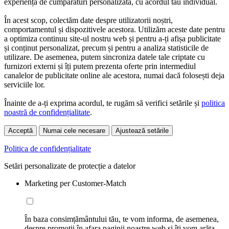
experiență de cumpărături personalizată, cu acordul tău individual.
În acest scop, colectăm date despre utilizatorii noștri,
comportamentul și dispozitivele acestora. Utilizăm aceste date pentru
a optimiza continuu site-ul nostru web și pentru a-ți afișa publicitate
și conținut personalizat, precum și pentru a analiza statisticile de
utilizare. De asemenea, putem sincroniza datele tale criptate cu
furnizori externi și îți putem prezenta oferte prin intermediul
canalelor de publicitate online ale acestora, numai dacă folosești deja
serviciile lor.
Înainte de a-ți exprima acordul, te rugăm să verifici setările și
politica
noastră de confidențialitate
.
Acceptă
Numai cele necesare
Ajustează setările
Politica de confidențialitate
Setări personalizate de protecție a datelor
Marketing per Customer-Match
În baza consimțământului tău, te vom informa, de asemenea,
despre promoții în afara paginii noastre web și îți vom arăta