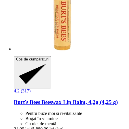
Coș de cumpărături
4.2 (317)
Burt's Bees
Beeswax Lip Balm, 4,2g (4,25 g)
Pentru buze moi și revitalizante
Bogat în vitamine
Cu ulei de mentă
24,99 lei
(5.880,00 lei / kg)