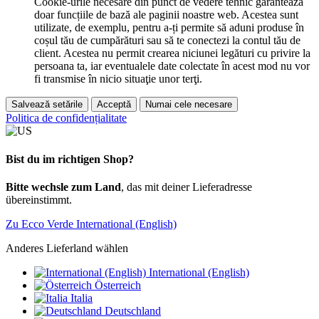
Cookie-urile necesare din punct de vedere tehnic garantează
doar funcțiile de bază ale paginii noastre web. Acestea sunt
utilizate, de exemplu, pentru a-ți permite să aduni produse în
coșul tău de cumpărături sau să te conectezi la contul tău de
client. Acestea nu permit crearea niciunei legături cu privire la
persoana ta, iar eventualele date colectate în acest mod nu vor
fi transmise în nicio situaţie unor terţi.
Salvează setările
Acceptă
Numai cele necesare
Politica de confidențialitate
Bist du im richtigen Shop?
Bitte wechsle zum Land
, das mit deiner Lieferadresse
übereinstimmt.
Zu Ecco Verde International (English)
Anderes Lieferland wählen
International (English)
Österreich
Italia
Deutschland