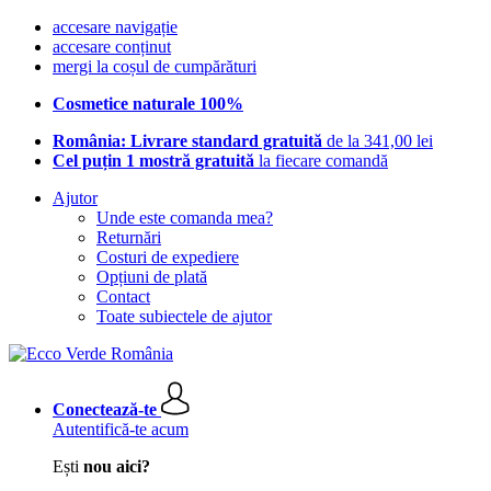
accesare navigație
accesare conținut
mergi la coșul de cumpărături
Cosmetice naturale 100%
România: Livrare standard gratuită
de la 341,00 lei
Cel puțin 1 mostră gratuită
la fiecare comandă
Ajutor
Unde este comanda mea?
Returnări
Costuri de expediere
Opțiuni de plată
Contact
Toate subiectele de ajutor
Conectează-te
Autentifică-te acum
Ești
nou aici?