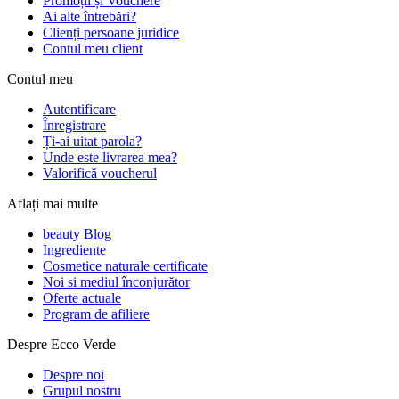
Promoții și Vouchere
Ai alte întrebări?
Clienți persoane juridice
Contul meu client
Contul meu
Autentificare
Înregistrare
Ți-ai uitat parola?
Unde este livrarea mea?
Valorifică voucherul
Aflați mai multe
beauty Blog
Ingrediente
Cosmetice naturale certificate
Noi si mediul înconjurător
Oferte actuale
Program de afiliere
Despre Ecco Verde
Despre noi
Grupul nostru