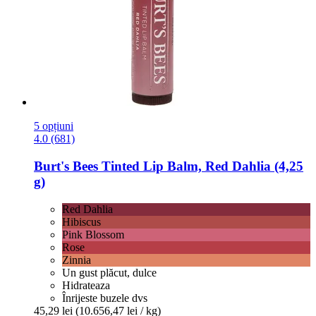
5 opțiuni
4.0 (681)
Burt's Bees
Tinted Lip Balm, Red Dahlia (4,25
g)
Red Dahlia
Hibiscus
Pink Blossom
Rose
Zinnia
Un gust plăcut, dulce
Hidrateaza
Înrijeste buzele dvs
45,29 lei
(10.656,47 lei / kg)