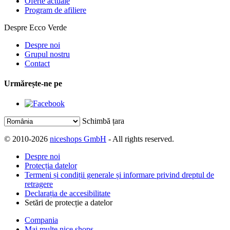
Oferte actuale
Program de afiliere
Despre Ecco Verde
Despre noi
Grupul nostru
Contact
Urmărește-ne pe
Schimbă țara
© 2010-2026
niceshops GmbH
- All rights reserved.
Despre noi
Protecția datelor
Termeni și condiții generale și informare privind dreptul de
retragere
Declarația de accesibilitate
Setări de protecție a datelor
Compania
Mai multe nice shops