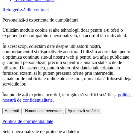
Retrageți-vă din contract
Personaliză-ți experiența de cumpărături
Utilizăm module cookie și alte tehnologii doar pentru a-ți oferi o
experiență de cumpărături personalizată, cu acordul tău individual.
În acest scop, colectăm date despre utilizatorii noștri,
comportamentul și dispozitivele acestora. Utilizăm aceste date pentru
a optimiza continuu site-ul nostru web și pentru a-ți afișa publicitate
și conținut personalizat, precum și pentru a analiza statisticile de
utilizare. De asemenea, putem sincroniza datele tale criptate cu
furnizori externi și îți putem prezenta oferte prin intermediul
canalelor de publicitate online ale acestora, numai dacă folosești deja
serviciile lor.
Înainte de a-ți exprima acordul, te rugăm să verifici setările și
politica
noastră de confidențialitate
.
Acceptă
Numai cele necesare
Ajustează setările
Politica de confidențialitate
Setări personalizate de protecție a datelor