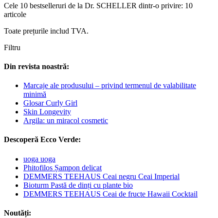
Cele 10 bestselleruri de la Dr. SCHELLER dintr-o privire: 10
articole
Toate prețurile includ TVA.
Filtru
Din revista noastră:
Marcaje ale produsului – privind termenul de valabilitate
minimă
Glosar Curly Girl
Skin Longevity
Argila: un miracol cosmetic
Descoperă Ecco Verde:
uoga uoga
Phitofilos Șampon delicat
DEMMERS TEEHAUS Ceai negru Ceai Imperial
Bioturm Pastă de dinți cu plante bio
DEMMERS TEEHAUS Ceai de fructe Hawaii Cocktail
Noutăți: