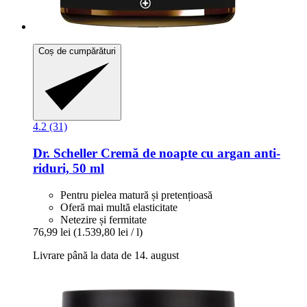
Coș de cumpărături
4.2 (31)
Dr. Scheller
Cremă de noapte cu argan anti-​
riduri, 50 ml
Pentru pielea matură și pretențioasă
Oferă mai multă elasticitate
Netezire și fermitate
76,99 lei
(1.539,80 lei / l)
Livrare până la data de 14. august