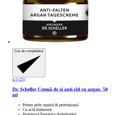
Coș de cumpărături
4.5 (25)
Dr. Scheller
Cremă de zi anti-​rid cu argan, 50
ml
Pentru piele matură & pretențioasă
Cu acid hialuronic
Protejează împotriva deshidratării