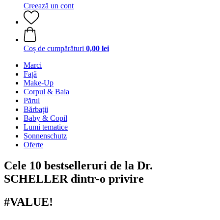
Creează un cont
Coș de cumpărături
0,00 lei
Marci
Față
Make-Up
Corpul & Baia
Părul
Bărbații
Baby & Copil
Lumi tematice
Sonnenschutz
Oferte
Cele 10 bestselleruri de la Dr.
SCHELLER dintr-o privire
#VALUE!