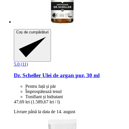
Coș de cumpărături
5.0 (11)
Dr. Scheller
Ulei de argan pur, 30 ml
Pentru față și păr
Împrospătează tenul
Tonifiant și hidratant
47,69 lei
(1.589,67 lei / l)
Livrare până la data de 14. august