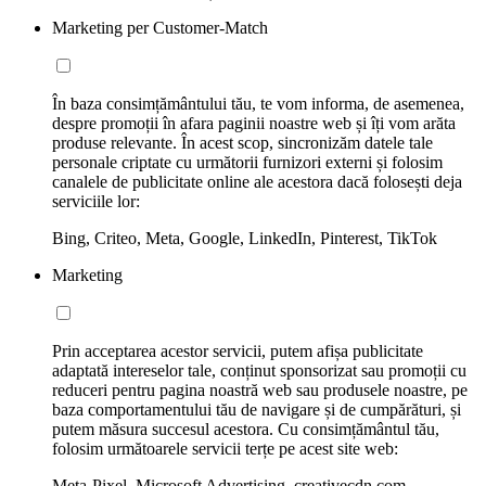
Marketing per Customer-Match
În baza consimțământului tău, te vom informa, de asemenea,
despre promoții în afara paginii noastre web și îți vom arăta
produse relevante. În acest scop, sincronizăm datele tale
personale criptate cu următorii furnizori externi și folosim
canalele de publicitate online ale acestora dacă folosești deja
serviciile lor:
Bing, Criteo, Meta, Google, LinkedIn, Pinterest, TikTok
Marketing
Prin acceptarea acestor servicii, putem afișa publicitate
adaptată intereselor tale, conținut sponsorizat sau promoții cu
reduceri pentru pagina noastră web sau produsele noastre, pe
baza comportamentului tău de navigare și de cumpărături, și
putem măsura succesul acestora. Cu consimțământul tău,
folosim următoarele servicii terțe pe acest site web:
Meta-Pixel, Microsoft Advertising, creativecdn.com