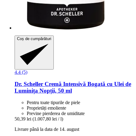
Coș de cumpărături
4.4 (5)
Dr. Scheller
Cremă Intensivă Bogată cu Ulei de
Luminița Nopții, 50 ml
Pentru toate tipurile de piele
Proprietăți emoliente
Previne pierderea de umiditate
50,39 lei
(1.007,80 lei / l)
Livrare până la data de 14. august