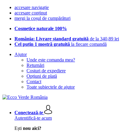
accesare navigație
accesare conținut
mergi la coșul de cumpărături
Cosmetice naturale 100%
România: Livrare standard gratuită
de la 340,89 lei
Cel puțin 1 mostră gratuită
la fiecare comandă
Ajutor
Unde este comanda mea?
Returnări
Costuri de expediere
Opțiuni de plată
Contact
Toate subiectele de ajutor
Conectează-te
Autentifică-te acum
Ești
nou aici?