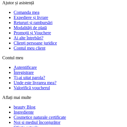
Ajutor și asistență
Comanda mea
Expediere și livrare
Retururi și rambursări
Modalități de plată
Promoții și Vouchere
Ai alte întrebări?
Clienți persoane juridice
Contul meu client
Contul meu
Autentificare
Înregistrare
Ți-ai uitat parola?
Unde este livrarea mea?
Valorifică voucherul
Aflați mai multe
beauty Blog
Ingrediente
Cosmetice naturale certificate
Noi si mediul înconjurător