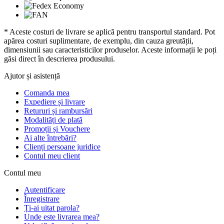
* Aceste costuri de livrare se aplică pentru transportul standard. Pot
apărea costuri suplimentare, de exemplu, din cauza greutății,
dimensiunii sau caracteristicilor produselor. Aceste informații le poți
găsi direct în descrierea produsului.
Ajutor și asistență
Comanda mea
Expediere și livrare
Retururi și rambursări
Modalități de plată
Promoții și Vouchere
Ai alte întrebări?
Clienți persoane juridice
Contul meu client
Contul meu
Autentificare
Înregistrare
Ți-ai uitat parola?
Unde este livrarea mea?