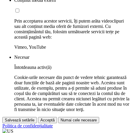
Conținut media extern
Prin acceptarea acestor servicii, îți putem arăta videoclipuri
sau alt conținut media oferit de furnizori externi. Cu
consimțământul tău, folosim următoarele servicii terțe pe
această pagină web:
Vimeo, YouTube
Necesar
Întotdeauna activ(ă)
Cookie-urile necesare din punct de vedere tehnic garantează
doar funcțiile de bază ale paginii noastre web. Acestea sunt
utilizate, de exemplu, pentru a-ți permite să aduni produse în
coșul tău de cumpărături sau să te conectezi la contul tău de
client. Acestea nu permit crearea niciunei legături cu privire la
persoana ta, iar eventualele date colectate în acest mod nu vor
fi transmise în nicio situaţie unor terţi.
Salvează setările
Acceptă
Numai cele necesare
Politica de confidențialitate