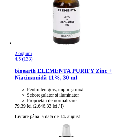
2 opțiuni
4.5 (133)
bioearth
ELEMENTA PURIFY Zinc +
Niacinamidă 11%, 30 ml
Pentru ten gras, impur și mixt
Seboregulator și iluminator
Proprietăți de normalizare
79,39 lei
(2.646,33 lei / l)
Livrare până la data de 14. august