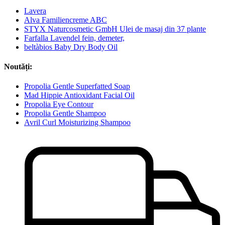
Lavera
Alva Familiencreme ABC
STYX Naturcosmetic GmbH Ulei de masaj din 37 plante
Farfalla Lavendel fein, demeter,
beltàbios Baby Dry Body Oil
Noutăți:
Propolia Gentle Superfatted Soap
Mad Hippie Antioxidant Facial Oil
Propolia Eye Contour
Propolia Gentle Shampoo
Avril Curl Moisturizing Shampoo