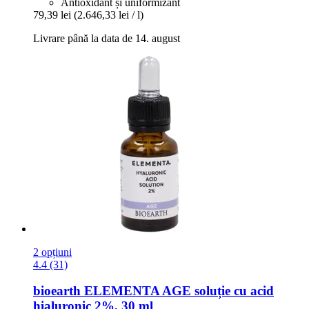
Antioxidant și uniformizant
79,39 lei
(2.646,33 lei / l)
Livrare până la data de 14. august
2 opțiuni
4.4 (31)
bioearth
ELEMENTA AGE soluție cu acid
hialuronic 2%, 30 ml