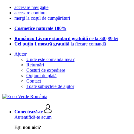
accesare navigație
accesare conținut
mergi la coșul de cumpărături
Cosmetice naturale 100%
România: Livrare standard gratuită
de la 340,89 lei
Cel puțin 1 mostră gratuită
la fiecare comandă
Ajutor
Unde este comanda mea?
Returnări
Costuri de expediere
Opțiuni de plată
Contact
Toate subiectele de ajutor
Conectează-te
Autentifică-te acum
Ești
nou aici?