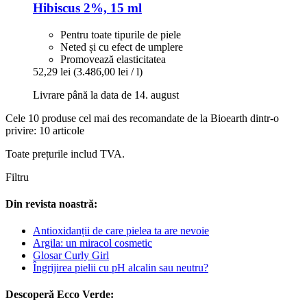
Hibiscus 2%, 15 ml
Pentru toate tipurile de piele
Neted și cu efect de umplere
Promovează elasticitatea
52,29 lei
(3.486,00 lei / l)
Livrare până la data de 14. august
Cele 10 produse cel mai des recomandate de la Bioearth dintr-o
privire: 10 articole
Toate prețurile includ TVA.
Filtru
Din revista noastră:
Antioxidanții de care pielea ta are nevoie
Argila: un miracol cosmetic
Glosar Curly Girl
Îngrijirea pielii cu pH alcalin sau neutru?
Descoperă Ecco Verde: