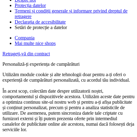
Protecția datelor
Termeni și condiții generale și informare privind dreptul de
retragere
Declarația de accesibilitate
Setări de protecție a datelor
Compania
Mai multe nice shops
Retrageți-vă din contract
Personaliză-ți experiența de cumpărături
Utilizăm module cookie și alte tehnologii doar pentru a-ți oferi o
experiență de cumpărături personalizată, cu acordul tău individual.
În acest scop, colectăm date despre utilizatorii noștri,
comportamentul și dispozitivele acestora. Utilizăm aceste date pentru
a optimiza continuu site-ul nostru web și pentru a-ți afișa publicitate
și conținut personalizat, precum și pentru a analiza statisticile de
utilizare. De asemenea, putem sincroniza datele tale criptate cu
furnizori externi și îți putem prezenta oferte prin intermediul
canalelor de publicitate online ale acestora, numai dacă folosești deja
serviciile lor.