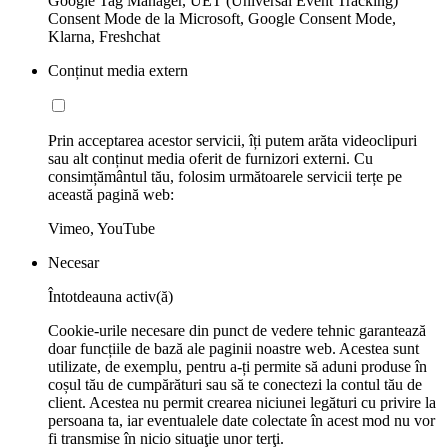
Google Tag Manager, UET (Universal Event Tracking)
Consent Mode de la Microsoft, Google Consent Mode,
Klarna, Freshchat
Conținut media extern
Prin acceptarea acestor servicii, îți putem arăta videoclipuri
sau alt conținut media oferit de furnizori externi. Cu
consimțământul tău, folosim următoarele servicii terțe pe
această pagină web:
Vimeo, YouTube
Necesar
Întotdeauna activ(ă)
Cookie-urile necesare din punct de vedere tehnic garantează
doar funcțiile de bază ale paginii noastre web. Acestea sunt
utilizate, de exemplu, pentru a-ți permite să aduni produse în
coșul tău de cumpărături sau să te conectezi la contul tău de
client. Acestea nu permit crearea niciunei legături cu privire la
persoana ta, iar eventualele date colectate în acest mod nu vor
fi transmise în nicio situaţie unor terţi.