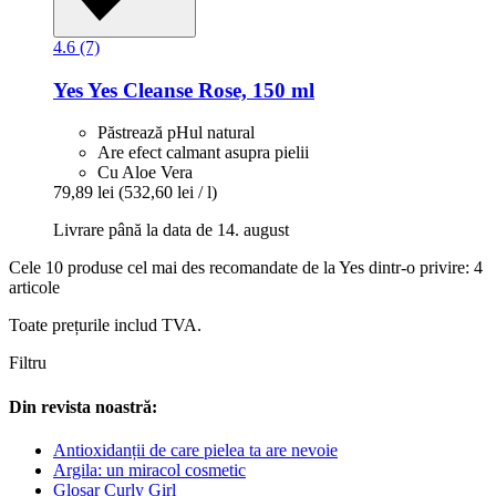
4.6 (7)
Yes
Yes Cleanse Rose, 150 ml
Păstrează pHul natural
Are efect calmant asupra pielii
Cu Aloe Vera
79,89 lei
(532,60 lei / l)
Livrare până la data de 14. august
Cele 10 produse cel mai des recomandate de la Yes dintr-o privire: 4
articole
Toate prețurile includ TVA.
Filtru
Din revista noastră:
Antioxidanții de care pielea ta are nevoie
Argila: un miracol cosmetic
Glosar Curly Girl