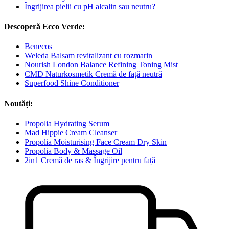
Îngrijirea pielii cu pH alcalin sau neutru?
Descoperă Ecco Verde:
Benecos
Weleda Balsam revitalizant cu rozmarin
Nourish London Balance Refining Toning Mist
CMD Naturkosmetik Cremă de față neutră
Superfood Shine Conditioner
Noutăți:
Propolia Hydrating Serum
Mad Hippie Cream Cleanser
Propolia Moisturising Face Cream Dry Skin
Propolia Body & Massage Oil
2in1 Cremă de ras & Îngrijire pentru față