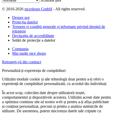
Schimbă țara
© 2010-2026
niceshops GmbH
- All rights reserved.
Despre noi
Protecția datelor
Termeni și condiții generale și informare privind dreptul de
retragere
Declarația de accesibilitate
Setări de protecție a datelor
Compania
Mai multe nice shops
Retrageți-vă din contract
Personaliză-ți experiența de cumpărături
Utilizăm module cookie și alte tehnologii doar pentru a-ți oferi o
experiență de cumpărături personalizată, cu acordul tău individual.
În acest scop, colectăm date despre utilizatorii noștri,
comportamentul și dispozitivele acestora. Utilizăm aceste date pentru
a optimiza continuu site-ul nostru web și pentru a-ți afișa publicitate
și conținut personalizat, precum și pentru a analiza statisticile de
utilizare. De asemenea, putem sincroniza datele tale criptate cu