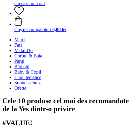
Creează un cont
Coș de cumpărături
0,00 lei
Marci
Față
Make-Up
Corpul & Baia
Părul
Bărbații
Baby & Copil
Lumi tematice
Sonnenschutz
Oferte
Cele 10 produse cel mai des recomandate
de la Yes dintr-o privire
#VALUE!