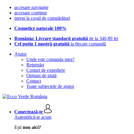
accesare navigație
accesare conținut
mergi la coșul de cumpărături
Cosmetice naturale 100%
România: Livrare standard gratuită
de la 340,89 lei
Cel puțin 1 mostră gratuită
la fiecare comandă
Ajutor
Unde este comanda mea?
Returnări
Costuri de expediere
Opțiuni de plată
Contact
Toate subiectele de ajutor
Conectează-te
Autentifică-te acum
Ești
nou aici?