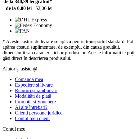
de la 340,89 lei
gratuit*
de la 0,00 lei
52,00 lei
* Aceste costuri de livrare se aplică pentru transportul standard. Pot
apărea costuri suplimentare, de exemplu, din cauza greutății,
dimensiunii sau caracteristicilor produselor. Aceste informații le poți
găsi direct în descrierea produsului.
Ajutor și asistență
Comanda mea
Expediere și livrare
Retururi și rambursări
Modalități de plată
Promoții și Vouchere
Ai alte întrebări?
Clienți persoane juridice
Contul meu client
Contul meu