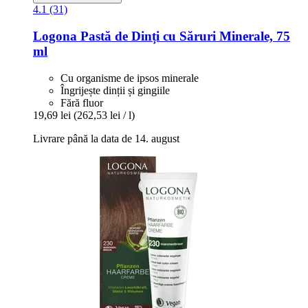
4.1 (31)
Logona
Pastă de Dinți cu Săruri Minerale, 75
ml
Cu organisme de ipsos minerale
Îngrijește dinții și gingiile
Fără fluor
19,69 lei
(262,53 lei / l)
Livrare până la data de 14. august