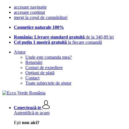
accesare navigație
accesare conținut
mergi la coșul de cumpărături
Cosmetice naturale 100%
România: Livrare standard gratuită
de la 340,89 lei
Cel puțin 1 mostră gratuită
la fiecare comandă
Ajutor
Unde este comanda mea?
Returnări
Costuri de expediere
Opțiuni de plată
Contact
Toate subiectele de ajutor
Conectează-te
Autentifică-te acum
Ești
nou aici?