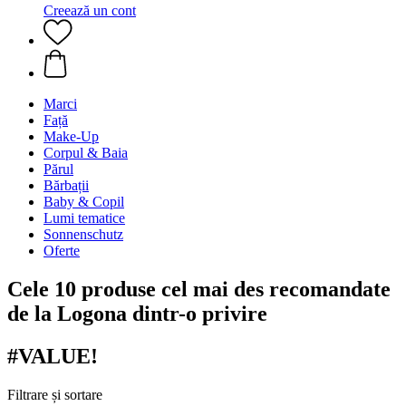
Creează un cont
Marci
Față
Make-Up
Corpul & Baia
Părul
Bărbații
Baby & Copil
Lumi tematice
Sonnenschutz
Oferte
Cele 10 produse cel mai des recomandate
de la Logona dintr-o privire
#VALUE!
Filtrare și sortare