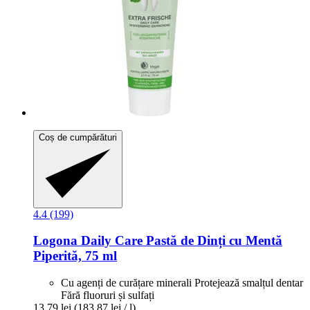
Coș de cumpărături
4.4 (199)
Logona
Daily Care Pastă de Dinți cu Mentă
Piperită, 75 ml
Cu agenți de curățare minerali Protejează smalțul dentar
Fără fluoruri și sulfați
13,79 lei
(183,87 lei / l)