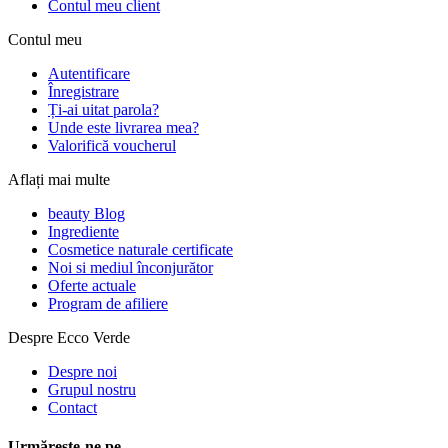
Contul meu client
Contul meu
Autentificare
Înregistrare
Ți-ai uitat parola?
Unde este livrarea mea?
Valorifică voucherul
Aflați mai multe
beauty Blog
Ingrediente
Cosmetice naturale certificate
Noi si mediul înconjurător
Oferte actuale
Program de afiliere
Despre Ecco Verde
Despre noi
Grupul nostru
Contact
Urmărește-ne pe