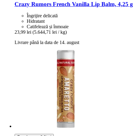
Crazy Rumors
French Vanilla Lip Balm, 4,25 g
Îngrijire delicată
Hidratant
Catifelează și înmoaie
23,99 lei
(5.644,71 lei / kg)
Livrare până la data de 14. august