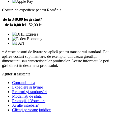
Costuri de expediere pentru România
de la 340,89 lei
gratuit*
de la 0,00 lei
52,00 lei
* Aceste costuri de livrare se aplică pentru transportul standard. Pot
apărea costuri suplimentare, de exemplu, din cauza greutății,
dimensiunii sau caracteristicilor produselor. Aceste informații le poți
găsi direct în descrierea produsului.
Ajutor și asistență
Comanda mea
Expediere și livrare
Retururi și rambursări
Modalități de plată
Promoții și Vouchere
Ai alte întrebări?
Clienți persoane juridice