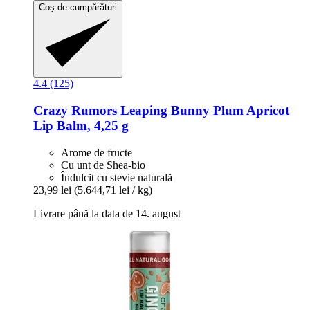
Coș de cumpărături
4.4 (125)
Crazy Rumors
Leaping Bunny Plum Apricot
Lip Balm, 4,25 g
Arome de fructe
Cu unt de Shea-bio
Îndulcit cu stevie naturală
23,99 lei
(5.644,71 lei / kg)
Livrare până la data de 14. august