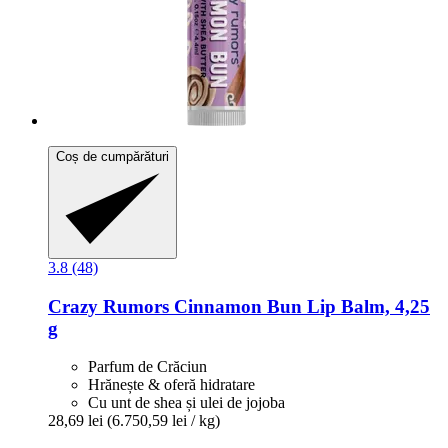
Coș de cumpărături
3.8 (48)
Crazy Rumors
Cinnamon Bun Lip Balm, 4,25
g
Parfum de Crăciun
Hrănește & oferă hidratare
Cu unt de shea și ulei de jojoba
28,69 lei
(6.750,59 lei / kg)