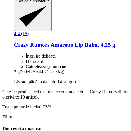
Coș de cumpărături
4.4 (18)
Crazy Rumors
Amaretto Lip Balm, 4,25 g
Îngrijire delicată
Hidratant
Catifelează și înmoaie
23,99 lei
(5.644,71 lei / kg)
Livrare până la data de 14. august
Cele 10 produse cel mai des recomandate de la Crazy Rumors dintr-
o privire: 10 articole
Toate prețurile includ TVA.
Filtru
Din revista noastră: