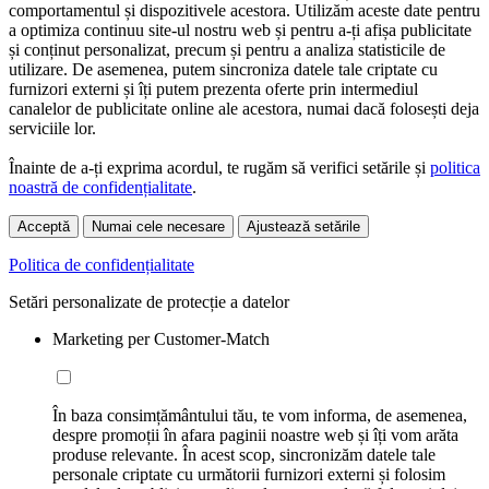
comportamentul și dispozitivele acestora. Utilizăm aceste date pentru
a optimiza continuu site-ul nostru web și pentru a-ți afișa publicitate
și conținut personalizat, precum și pentru a analiza statisticile de
utilizare. De asemenea, putem sincroniza datele tale criptate cu
furnizori externi și îți putem prezenta oferte prin intermediul
canalelor de publicitate online ale acestora, numai dacă folosești deja
serviciile lor.
Înainte de a-ți exprima acordul, te rugăm să verifici setările și
politica
noastră de confidențialitate
.
Acceptă
Numai cele necesare
Ajustează setările
Politica de confidențialitate
Setări personalizate de protecție a datelor
Marketing per Customer-Match
În baza consimțământului tău, te vom informa, de asemenea,
despre promoții în afara paginii noastre web și îți vom arăta
produse relevante. În acest scop, sincronizăm datele tale
personale criptate cu următorii furnizori externi și folosim