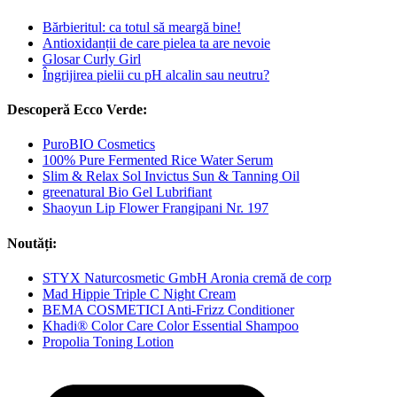
Bărbieritul: ca totul să meargă bine!
Antioxidanții de care pielea ta are nevoie
Glosar Curly Girl
Îngrijirea pielii cu pH alcalin sau neutru?
Descoperă Ecco Verde:
PuroBIO Cosmetics
100% Pure Fermented Rice Water Serum
Slim & Relax Sol Invictus Sun & Tanning Oil
greenatural Bio Gel Lubrifiant
Shaoyun Lip Flower Frangipani Nr. 197
Noutăți:
STYX Naturcosmetic GmbH Aronia cremă de corp
Mad Hippie Triple C Night Cream
BEMA COSMETICI Anti-Frizz Conditioner
Khadi® Color Care Color Essential Shampoo
Propolia Toning Lotion