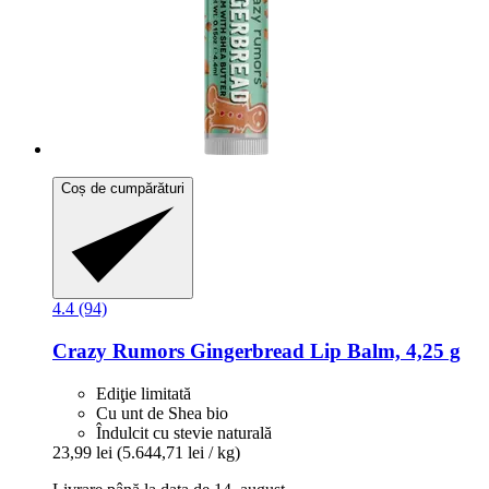
Coș de cumpărături
4.4 (94)
Crazy Rumors
Gingerbread Lip Balm, 4,25 g
Ediţie limitată
Cu unt de Shea bio
Îndulcit cu stevie naturală
23,99 lei
(5.644,71 lei / kg)