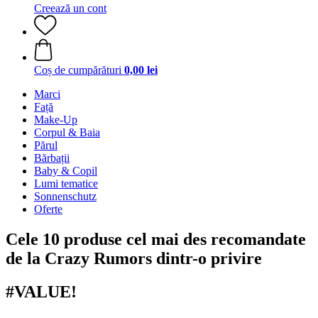
Creează un cont
Coș de cumpărături
0,00 lei
Marci
Față
Make-Up
Corpul & Baia
Părul
Bărbații
Baby & Copil
Lumi tematice
Sonnenschutz
Oferte
Cele 10 produse cel mai des recomandate
de la Crazy Rumors dintr-o privire
#VALUE!