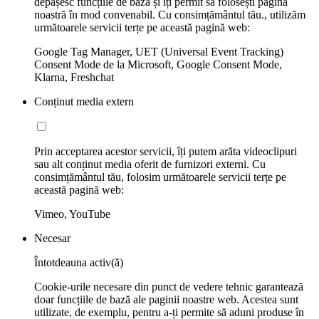
depășesc funcțiile de bază și îți permit să folosești pagina
noastră în mod convenabil. Cu consimțământul tău., utilizăm
următoarele servicii terțe pe această pagină web:
Google Tag Manager, UET (Universal Event Tracking)
Consent Mode de la Microsoft, Google Consent Mode,
Klarna, Freshchat
Conținut media extern
Prin acceptarea acestor servicii, îți putem arăta videoclipuri
sau alt conținut media oferit de furnizori externi. Cu
consimțământul tău, folosim următoarele servicii terțe pe
această pagină web:
Vimeo, YouTube
Necesar
Întotdeauna activ(ă)
Cookie-urile necesare din punct de vedere tehnic garantează
doar funcțiile de bază ale paginii noastre web. Acestea sunt
utilizate, de exemplu, pentru a-ți permite să aduni produse în