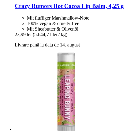
Crazy Rumors
Hot Cocoa Lip Balm, 4,25 g
Mit fluffiger Marshmallow-Note
100% vegan & cruelty-free
Mit Sheabutter & Olivenöl
23,99 lei
(5.644,71 lei / kg)
Livrare până la data de 14. august