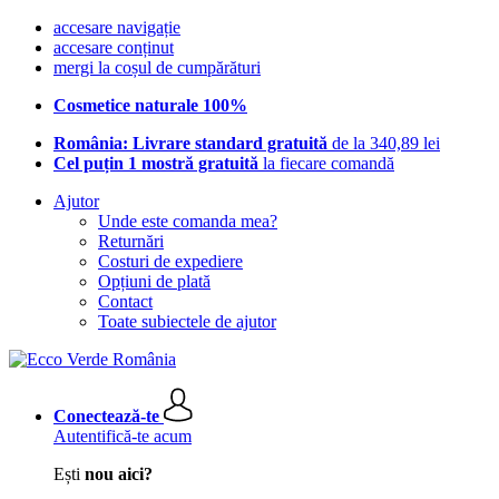
accesare navigație
accesare conținut
mergi la coșul de cumpărături
Cosmetice naturale 100%
România: Livrare standard gratuită
de la 340,89 lei
Cel puțin 1 mostră gratuită
la fiecare comandă
Ajutor
Unde este comanda mea?
Returnări
Costuri de expediere
Opțiuni de plată
Contact
Toate subiectele de ajutor
Conectează-te
Autentifică-te acum
Ești
nou aici?