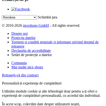
Schimbă țara
© 2010-2026
niceshops GmbH
- All rights reserved.
Despre noi
Protecția datelor
Termeni și condiții generale și informare privind dreptul de
retragere
Declarația de accesibilitate
Setări de protecție a datelor
Compania
Mai multe nice shops
Retrageți-vă din contract
Personaliză-ți experiența de cumpărături
Utilizăm module cookie și alte tehnologii doar pentru a-ți oferi o
experiență de cumpărături personalizată, cu acordul tău individual.
În acest scop, colectăm date despre utilizatorii noștri,