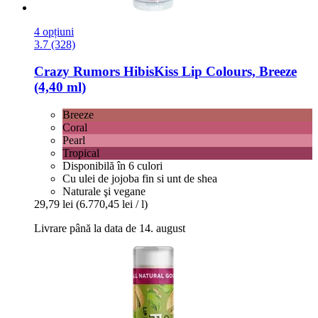
4 opțiuni
3.7 (328)
Crazy Rumors
HibisKiss Lip Colours, Breeze
(4,40 ml)
Breeze
Coral
Pearl
Tropical
Disponibilă în 6 culori
Cu ulei de jojoba fin si unt de shea
Naturale şi vegane
29,79 lei
(6.770,45 lei / l)
Livrare până la data de 14. august