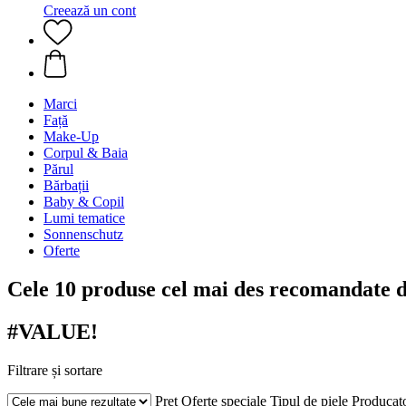
Creează un cont
Marci
Față
Make-Up
Corpul & Baia
Părul
Bărbații
Baby & Copil
Lumi tematice
Sonnenschutz
Oferte
Cele 10 produse cel mai des recomandate d
#VALUE!
Filtrare și sortare
Preț
Oferte speciale
Tipul de piele
Producat