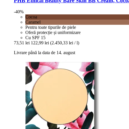
PHB Ethical Beauty
Bare Skin BB Cream, Cocoa
-40%
Cocoa
Caramel
Pentru toate tipurile de piele
Oferă protecție și uniformizare
Cu SPF 15
73,51 lei
122,99 lei
(2.450,33 lei / l)
Livrare până la data de 14. august