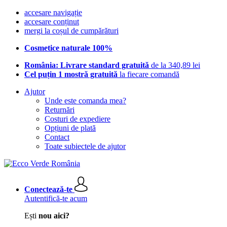
accesare navigație
accesare conținut
mergi la coșul de cumpărături
Cosmetice naturale 100%
România: Livrare standard gratuită
de la 340,89 lei
Cel puțin 1 mostră gratuită
la fiecare comandă
Ajutor
Unde este comanda mea?
Returnări
Costuri de expediere
Opțiuni de plată
Contact
Toate subiectele de ajutor
Conectează-te
Autentifică-te acum
Ești
nou aici?