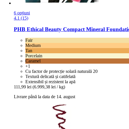
6 opțiuni
4.1 (15)
PHB Ethical Beauty
Compact Mineral Foundation
Fair
Medium
Tan
Porcelain
Caramel
+1
Cu factor de protecție solară naturală 20
Textură delicată și catifelată
Extensibil și rezistent la apă
111,99 lei
(6.999,38 lei / kg)
Livrare până la data de 14. august