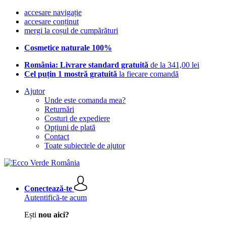
accesare navigație
accesare conținut
mergi la coșul de cumpărături
Cosmetice naturale 100%
România: Livrare standard gratuită
de la 341,00 lei
Cel puțin 1 mostră gratuită
la fiecare comandă
Ajutor
Unde este comanda mea?
Returnări
Costuri de expediere
Opțiuni de plată
Contact
Toate subiectele de ajutor
Conectează-te
Autentifică-te acum
Ești
nou aici?