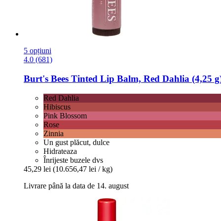
5 opțiuni
4.0 (681)
Burt's Bees
Tinted Lip Balm, Red Dahlia (4,25 g
Red Dahlia
Hibiscus
Pink Blossom
Rose
Zinnia
Un gust plăcut, dulce
Hidrateaza
Înrijeste buzele dvs
45,29 lei
(10.656,47 lei / kg)
Livrare până la data de 14. august