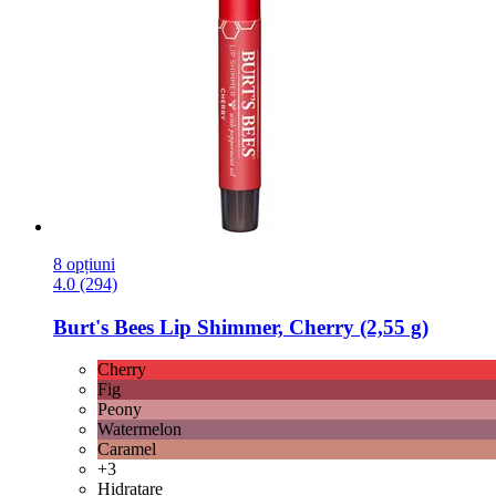
8 opțiuni
4.0 (294)
Burt's Bees
Lip Shimmer, Cherry (2,55 g)
Cherry
Fig
Peony
Watermelon
Caramel
+3
Hidratare