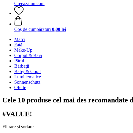
Creează un cont
Coș de cumpărături
0,00 lei
Marci
Față
Make-Up
Corpul & Baia
Părul
Bărbații
Baby & Copil
Lumi tematice
Sonnenschutz
Oferte
Cele 10 produse cel mai des recomandate de
#VALUE!
Filtrare și sortare