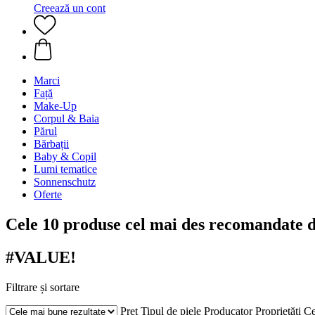
Creează un cont
Marci
Față
Make-Up
Corpul & Baia
Părul
Bărbații
Baby & Copil
Lumi tematice
Sonnenschutz
Oferte
Cele 10 produse cel mai des recomandate 
#VALUE!
Filtrare și sortare
Preț
Tipul de piele
Producator
Proprietăți
Ce