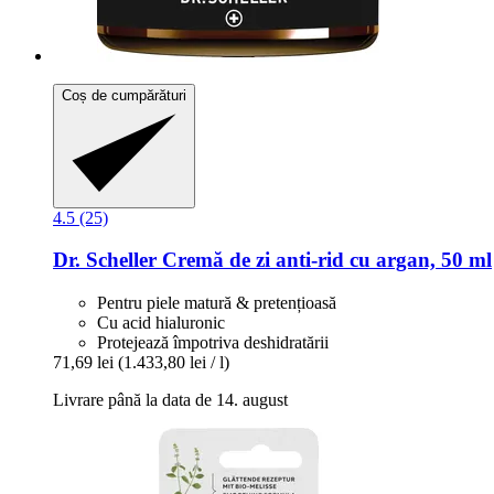
Coș de cumpărături
4.5 (25)
Dr. Scheller
Cremă de zi anti-​rid cu argan, 50 ml
Pentru piele matură & pretențioasă
Cu acid hialuronic
Protejează împotriva deshidratării
71,69 lei
(1.433,80 lei / l)
Livrare până la data de 14. august