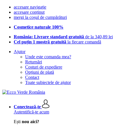
accesare navigație
accesare conținut
mergi la coșul de cumpărături
Cosmetice naturale 100%
România: Livrare standard gratuită
de la 340,89 lei
Cel puțin 1 mostră gratuită
la fiecare comandă
Ajutor
Unde este comanda mea?
Returnări
Costuri de expediere
Opțiuni de plată
Contact
Toate subiectele de ajutor
Conectează-te
Autentifică-te acum
Ești
nou aici?