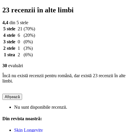
23 recenzii în alte limbi
4,4
din 5 stele
5 stele
21
(70%)
4 stele
6
(20%)
3 stele
0
(0%)
2 stele
1
(3%)
1 stea
2
(6%)
30
evaluări
Încă nu există recenzii pentru română, dar există 23 recenzii în alte
limbi.
Afișează
Nu sunt disponibile recenzii.
Din revista noastră:
Skin Longevity