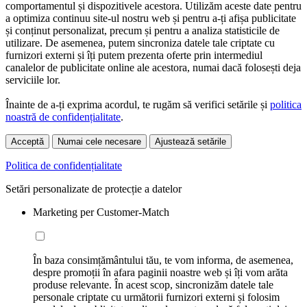
comportamentul și dispozitivele acestora. Utilizăm aceste date pentru
a optimiza continuu site-ul nostru web și pentru a-ți afișa publicitate
și conținut personalizat, precum și pentru a analiza statisticile de
utilizare. De asemenea, putem sincroniza datele tale criptate cu
furnizori externi și îți putem prezenta oferte prin intermediul
canalelor de publicitate online ale acestora, numai dacă folosești deja
serviciile lor.
Înainte de a-ți exprima acordul, te rugăm să verifici setările și
politica
noastră de confidențialitate
.
Acceptă
Numai cele necesare
Ajustează setările
Politica de confidențialitate
Setări personalizate de protecție a datelor
Marketing per Customer-Match
În baza consimțământului tău, te vom informa, de asemenea,
despre promoții în afara paginii noastre web și îți vom arăta
produse relevante. În acest scop, sincronizăm datele tale
personale criptate cu următorii furnizori externi și folosim