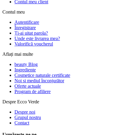
Contul meu client
Contul meu
Autentificare
Înregistrare
Ți-ai uitat parola?
Unde este livrarea mea?
Valorifică voucherul
Aflați mai multe
beauty Blog
Ingrediente
Cosmetice naturale certificate
Noi si mediul înconjurător
Oferte actuale
Program de afiliere
Despre Ecco Verde
Despre noi
Grupul nostru
Contact
Urmărește-ne pe