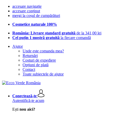
accesare navigație
accesare conținut
mergi la coșul de cumpărături
Cosmetice naturale 100%
România: Livrare standard gratuită
de la 341,00 lei
Cel puțin 1 mostră gratuită
la fiecare comandă
Ajutor
Unde este comanda mea?
Returnări
Costuri de expediere
Opțiuni de plată
Contact
Toate subiectele de ajutor
Conectează-te
Autentifică-te acum
Ești
nou aici?