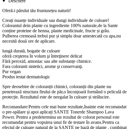
Descriere
Oferă-i părului tău frumusețea naturii!
Creați nuanțe individuale sau dungi individuale de culoare!
Colorantul dein plante cu ingrediente 100% naturale,de la Sante
conține proteine ​​de henna, plante medicinale, fructe și grâu.
Pulberea cremoasă trebui pur și simplu doar amestecată cu apa,nu
necesită două ore de aplicare.
lungă durată, bogatie de culoare
oferă creşterea în volum şi întreţinere delicat
Fără peroxid, amoniac sau alte substanțe chimice.
Fara coloranti sintetici, arome şi conservanţi.
Pur vegan
Produs testat dermatologic
Spre deosebire de coloranții chimici, coloranții din plante nu
penetrează structura firului de păr,o înconjoară formând o peliculă de
protecție. Rezultatul este de neegalat în culoare și strălucire.
Recomandare:Pentru cele mai bune rezultate,înainte este recomandat
o pre-spălare și apoi aplicați SANTE Tonerde Shampoo Lava
Power. Pentru a predetermina un rezultat de colorat personal este
recomandat pentru vopsirea unui fir de testare în avans.Pentru ca
efectul de culoare natural de la SANTE pe bază de plante , combinat