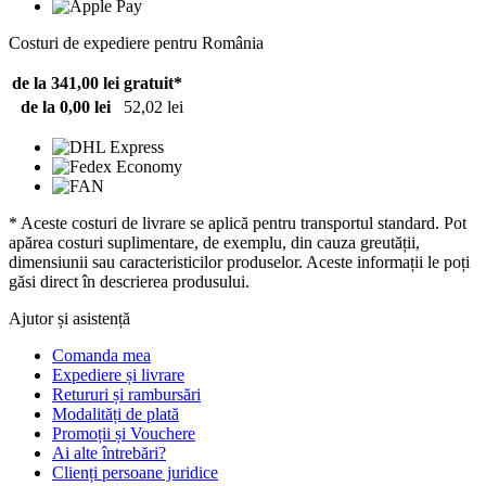
Costuri de expediere pentru România
de la 341,00 lei
gratuit*
de la 0,00 lei
52,02 lei
* Aceste costuri de livrare se aplică pentru transportul standard. Pot
apărea costuri suplimentare, de exemplu, din cauza greutății,
dimensiunii sau caracteristicilor produselor. Aceste informații le poți
găsi direct în descrierea produsului.
Ajutor și asistență
Comanda mea
Expediere și livrare
Retururi și rambursări
Modalități de plată
Promoții și Vouchere
Ai alte întrebări?
Clienți persoane juridice