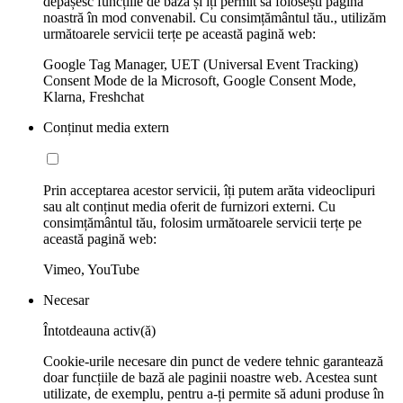
depășesc funcțiile de bază și îți permit să folosești pagina
noastră în mod convenabil. Cu consimțământul tău., utilizăm
următoarele servicii terțe pe această pagină web:
Google Tag Manager, UET (Universal Event Tracking)
Consent Mode de la Microsoft, Google Consent Mode,
Klarna, Freshchat
Conținut media extern
Prin acceptarea acestor servicii, îți putem arăta videoclipuri
sau alt conținut media oferit de furnizori externi. Cu
consimțământul tău, folosim următoarele servicii terțe pe
această pagină web:
Vimeo, YouTube
Necesar
Întotdeauna activ(ă)
Cookie-urile necesare din punct de vedere tehnic garantează
doar funcțiile de bază ale paginii noastre web. Acestea sunt
utilizate, de exemplu, pentru a-ți permite să aduni produse în