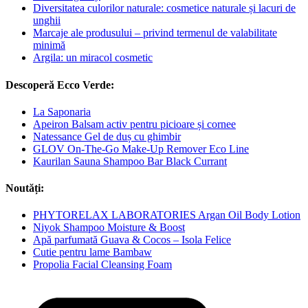
Diversitatea culorilor naturale: cosmetice naturale și lacuri de
unghii
Marcaje ale produsului – privind termenul de valabilitate
minimă
Argila: un miracol cosmetic
Descoperă Ecco Verde:
La Saponaria
Apeiron Balsam activ pentru picioare și cornee
Natessance Gel de duș cu ghimbir
GLOV On-The-Go Make-Up Remover Eco Line
Kaurilan Sauna Shampoo Bar Black Currant
Noutăți:
PHYTORELAX LABORATORIES Argan Oil Body Lotion
Niyok Shampoo Moisture & Boost
Apă parfumată Guava & Cocos – Isola Felice
Cutie pentru lame Bambaw
Propolia Facial Cleansing Foam