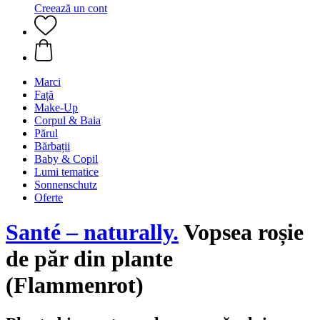
Creează un cont
Marci
Față
Make-Up
Corpul & Baia
Părul
Bărbații
Baby & Copil
Lumi tematice
Sonnenschutz
Oferte
Santé – naturally.
Vopsea roșie
de păr din plante
(Flammenrot)