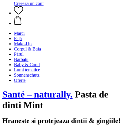
Creează un cont
Marci
Față
Make-Up
Corpul & Baia
Părul
Bărbații
Baby & Copil
Lumi tematice
Sonnenschutz
Oferte
Santé – naturally.
Pasta de
dinti Mint
Hraneste si protejeaza dintii & gingiile!