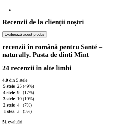
Recenzii de la clienții noștri
Evaluează acest produs
recenzii în română pentru Santé –
naturally. Pasta de dinti Mint
24 recenzii în alte limbi
4,0
din 5 stele
5 stele
25
(49%)
4 stele
9
(17%)
3 stele
10
(19%)
2 stele
4
(7%)
1 stea
3
(5%)
51
evaluări