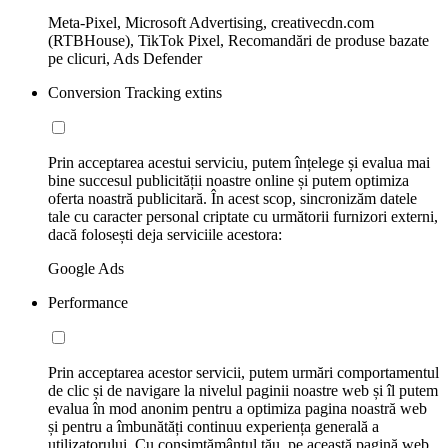
Meta-Pixel, Microsoft Advertising, creativecdn.com
(RTBHouse), TikTok Pixel, Recomandări de produse bazate
pe clicuri, Ads Defender
Conversion Tracking extins
Prin acceptarea acestui serviciu, putem înțelege și evalua mai
bine succesul publicității noastre online și putem optimiza
oferta noastră publicitară. În acest scop, sincronizăm datele
tale cu caracter personal criptate cu următorii furnizori externi,
dacă folosești deja serviciile acestora:
Google Ads
Performance
Prin acceptarea acestor servicii, putem urmări comportamentul
de clic și de navigare la nivelul paginii noastre web și îl putem
evalua în mod anonim pentru a optimiza pagina noastră web
și pentru a îmbunătăți continuu experiența generală a
utilizatorului. Cu consimțământul tău, pe această pagină web