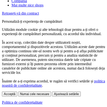
Compania
Mai multe nice shops
Retrageți-vă din contract
Personaliză-ți experiența de cumpărături
Utilizăm module cookie și alte tehnologii doar pentru a-ți oferi o
experiență de cumpărături personalizată, cu acordul tău individual.
În acest scop, colectăm date despre utilizatorii noștri,
comportamentul și dispozitivele acestora. Utilizăm aceste date pentru
a optimiza continuu site-ul nostru web și pentru a-ți afișa publicitate
și conținut personalizat, precum și pentru a analiza statisticile de
utilizare. De asemenea, putem sincroniza datele tale criptate cu
furnizori externi și îți putem prezenta oferte prin intermediul
canalelor de publicitate online ale acestora, numai dacă folosești deja
serviciile lor.
Înainte de a-ți exprima acordul, te rugăm să verifici setările și
politica
noastră de confidențialitate
.
Acceptă
Numai cele necesare
Ajustează setările
Politica de confidențialitate