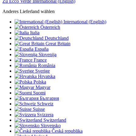
Zu Ecco Verde International (English)
Anderes Lieferland wählen
International (English)
Österreich
Italia
Deutschland
Great Britain
España
Slovenija
France
România
Sverige
Hrvatska
Polska
Magyar
Suomi
България
Schweiz
Suisse
Svizzera
Switzerland
Slovensko
Česká republika