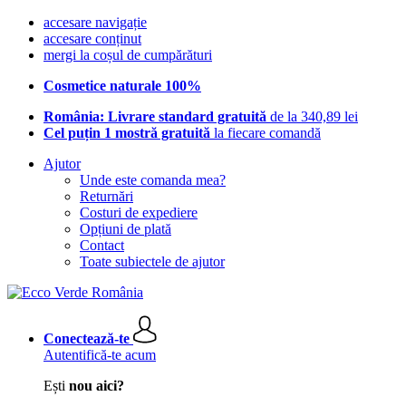
accesare navigație
accesare conținut
mergi la coșul de cumpărături
Cosmetice naturale 100%
România: Livrare standard gratuită
de la 340,89 lei
Cel puțin 1 mostră gratuită
la fiecare comandă
Ajutor
Unde este comanda mea?
Returnări
Costuri de expediere
Opțiuni de plată
Contact
Toate subiectele de ajutor
Conectează-te
Autentifică-te acum
Ești
nou aici?