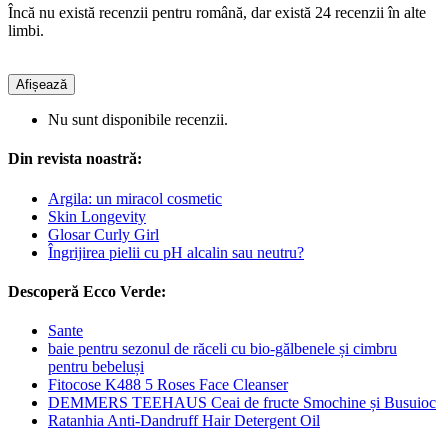
Încă nu există recenzii pentru română, dar există 24 recenzii în alte
limbi.
Afișează
Nu sunt disponibile recenzii.
Din revista noastră:
Argila: un miracol cosmetic
Skin Longevity
Glosar Curly Girl
Îngrijirea pielii cu pH alcalin sau neutru?
Descoperă Ecco Verde:
Sante
baie pentru sezonul de răceli cu bio-gălbenele și cimbru
pentru bebeluși
Fitocose K488 5 Roses Face Cleanser
DEMMERS TEEHAUS Ceai de fructe Smochine și Busuioc
Ratanhia Anti-Dandruff Hair Detergent Oil