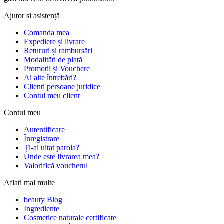
Ajutor și asistență
Comanda mea
Expediere și livrare
Retururi și rambursări
Modalități de plată
Promoții și Vouchere
Ai alte întrebări?
Clienți persoane juridice
Contul meu client
Contul meu
Autentificare
Înregistrare
Ți-ai uitat parola?
Unde este livrarea mea?
Valorifică voucherul
Aflați mai multe
beauty Blog
Ingrediente
Cosmetice naturale certificate