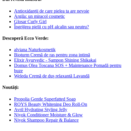
Antioxidanții de care pielea ta are nevoie
Argila: un miracol cosmetic
Glosar Curly Girl
Îngrijirea pielii cu pH alcalin sau neutru?
Descoperă Ecco Verde:
alviana Naturkosmetik
Bioturm Cremă de ras pentru zona intimă
Elixir Ayurvedic - Șampon Shining Shikakai
Domus Olea Toscana SOS + Maintenance Pomadă pentru
buze
Weleda Cremă de duș relaxantă Lavandă
Noutăți:
Propolia Gentle Superfatted Soap
ROYS Beauty Whitening Deo Roll-On
Avril Hydrating Styling Jelly
Niyok Conditioner Moisture & Glow
Niyok Shampoo Repair & Balance