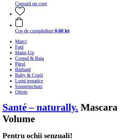
Creează un cont
Coș de cumpărături
0,00 lei
Marci
Față
Make-Up
Corpul & Baia
Părul
Bărbații
Baby & Copil
Lumi tematice
Sonnenschutz
Oferte
Santé – naturally.
Mascara
Volume
Pentru ochii senzuali!