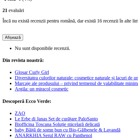
21
evaluări
Încă nu există recenzii pentru română, dar există 16 recenzii în alte lim
Afișează
Nu sunt disponibile recenzii.
Din revista noastră:
Glosar Curly Girl
Diversitatea culorilor naturale: cosmetice naturale și lacuri de u
Marcaje ale produsului – privind termenul de valabilitate minim
Argila: un miracol cosmetic
Descoperă Ecco Verde:
ZAO
Le Erbe di Janas Set de curățare PaloSanto
Biofficina Toscana Soluție micelară delicată
baby Băiță de somn bun cu Bio-Gălbenele & Lavandă
ANARKHIA Serul RAW cu Panthenol