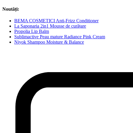
Noutăți:
BEMA COSMETICI Anti-Frizz Conditioner
La Saponaria 2in1 Mousse de curățare
Propolia Lip Balm
Sublimactive Peau mature Radiance Pink Cream
Niyok Shampoo Moisture & Balance