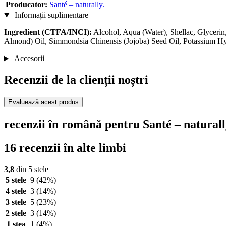
Producator:
Santé – naturally.
Informații suplimentare
Ingredient (CTFA/INCI):
Alcohol, Aqua (Water), Shellac, Glyceri
Almond) Oil, Simmondsia Chinensis (Jojoba) Seed Oil, Potassium Hyd
Accesorii
Recenzii de la clienții noștri
Evaluează acest produs
recenzii în română pentru Santé – naturall
16 recenzii în alte limbi
3,8
din 5 stele
5 stele
9
(42%)
4 stele
3
(14%)
3 stele
5
(23%)
2 stele
3
(14%)
1 stea
1
(4%)