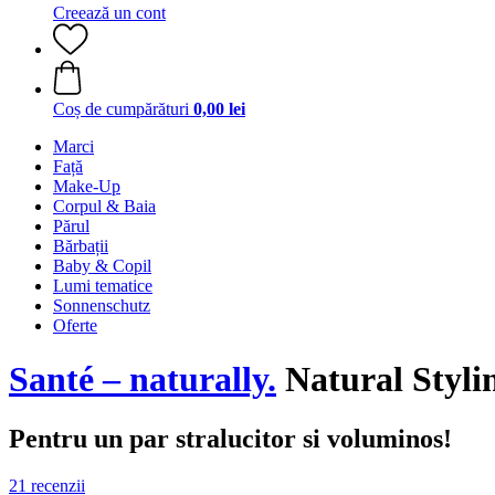
Creează un cont
Coș de cumpărături
0,00 lei
Marci
Față
Make-Up
Corpul & Baia
Părul
Bărbații
Baby & Copil
Lumi tematice
Sonnenschutz
Oferte
Santé – naturally.
Natural Styli
Pentru un par stralucitor si voluminos!
21 recenzii