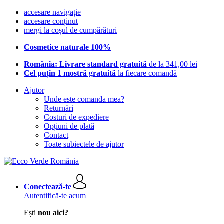
accesare navigație
accesare conținut
mergi la coșul de cumpărături
Cosmetice naturale 100%
România: Livrare standard gratuită
de la 341,00 lei
Cel puțin 1 mostră gratuită
la fiecare comandă
Ajutor
Unde este comanda mea?
Returnări
Costuri de expediere
Opțiuni de plată
Contact
Toate subiectele de ajutor
Conectează-te
Autentifică-te acum
Ești
nou aici?