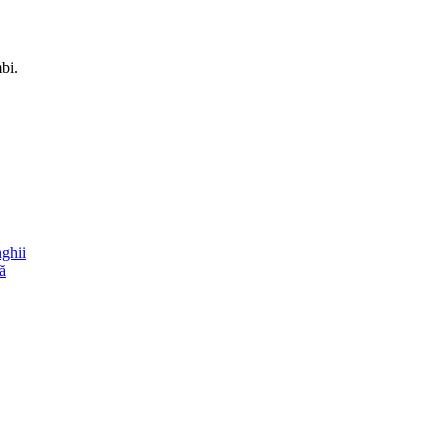
bi.
nghii
ă