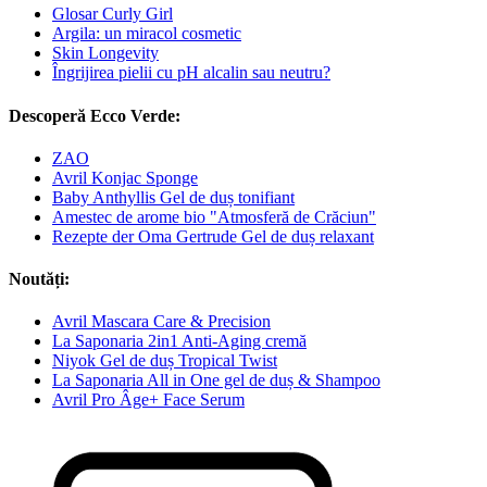
Glosar Curly Girl
Argila: un miracol cosmetic
Skin Longevity
Îngrijirea pielii cu pH alcalin sau neutru?
Descoperă Ecco Verde:
ZAO
Avril Konjac Sponge
Baby Anthyllis Gel de duș tonifiant
Amestec de arome bio "Atmosferă de Crăciun"
Rezepte der Oma Gertrude Gel de duș relaxant
Noutăți:
Avril Mascara Care & Precision
La Saponaria 2in1 Anti-Aging cremă
Niyok Gel de duș Tropical Twist
La Saponaria All in One gel de duș & Shampoo
Avril Pro Âge+ Face Serum