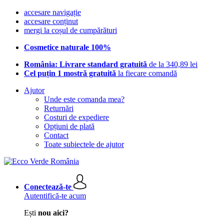
accesare navigație
accesare conținut
mergi la coșul de cumpărături
Cosmetice naturale 100%
România: Livrare standard gratuită
de la 340,89 lei
Cel puțin 1 mostră gratuită
la fiecare comandă
Ajutor
Unde este comanda mea?
Returnări
Costuri de expediere
Opțiuni de plată
Contact
Toate subiectele de ajutor
Conectează-te
Autentifică-te acum
Ești
nou aici?