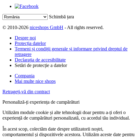
Schimbă țara
© 2010-2026
niceshops GmbH
- All rights reserved.
Despre noi
Protecția datelor
Termeni și condiții generale și informare privind dreptul de
retragere
Declarația de accesibilitate
Setări de protecție a datelor
Compania
Mai multe nice shops
Retrageți-vă din contract
Personaliză-ți experiența de cumpărături
Utilizăm module cookie și alte tehnologii doar pentru a-ți oferi o
experiență de cumpărături personalizată, cu acordul tău individual.
În acest scop, colectăm date despre utilizatorii noștri,
comportamentul și dispozitivele acestora. Utilizăm aceste date pentru