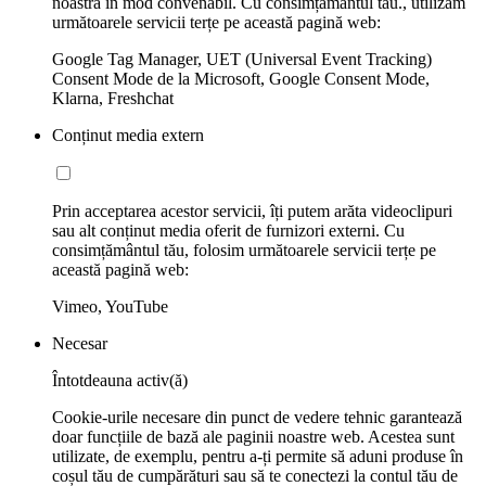
noastră în mod convenabil. Cu consimțământul tău., utilizăm
următoarele servicii terțe pe această pagină web:
Google Tag Manager, UET (Universal Event Tracking)
Consent Mode de la Microsoft, Google Consent Mode,
Klarna, Freshchat
Conținut media extern
Prin acceptarea acestor servicii, îți putem arăta videoclipuri
sau alt conținut media oferit de furnizori externi. Cu
consimțământul tău, folosim următoarele servicii terțe pe
această pagină web:
Vimeo, YouTube
Necesar
Întotdeauna activ(ă)
Cookie-urile necesare din punct de vedere tehnic garantează
doar funcțiile de bază ale paginii noastre web. Acestea sunt
utilizate, de exemplu, pentru a-ți permite să aduni produse în
coșul tău de cumpărături sau să te conectezi la contul tău de