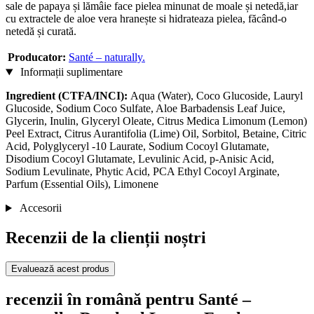
sale de papaya și lămâie face pielea minunat de moale și netedă,iar
cu extractele de aloe vera hranește si hidrateaza pielea, făcând-o
netedă și curată.
Producator:
Santé – naturally.
Informații suplimentare
Ingredient (CTFA/INCI):
Aqua (Water), Coco Glucoside, Lauryl
Glucoside, Sodium Coco Sulfate, Aloe Barbadensis Leaf Juice,
Glycerin, Inulin, Glyceryl Oleate, Citrus Medica Limonum (Lemon)
Peel Extract, Citrus Aurantifolia (Lime) Oil, Sorbitol, Betaine, Citric
Acid, Polyglyceryl -10 Laurate, Sodium Cocoyl Glutamate,
Disodium Cocoyl Glutamate, Levulinic Acid, p-Anisic Acid,
Sodium Levulinate, Phytic Acid, PCA Ethyl Cocoyl Arginate,
Parfum (Essential Oils), Limonene
Accesorii
Recenzii de la clienții noștri
Evaluează acest produs
recenzii în română pentru Santé –