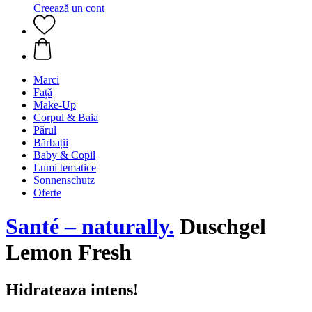
Creează un cont
Marci
Față
Make-Up
Corpul & Baia
Părul
Bărbații
Baby & Copil
Lumi tematice
Sonnenschutz
Oferte
Santé – naturally.
Duschgel
Lemon Fresh
Hidrateaza intens!