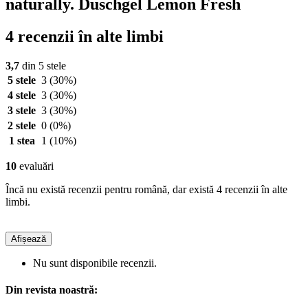
naturally. Duschgel Lemon Fresh
4 recenzii în alte limbi
3,7
din 5 stele
5 stele
3
(30%)
4 stele
3
(30%)
3 stele
3
(30%)
2 stele
0
(0%)
1 stea
1
(10%)
10
evaluări
Încă nu există recenzii pentru română, dar există 4 recenzii în alte
limbi.
Afișează
Nu sunt disponibile recenzii.
Din revista noastră: