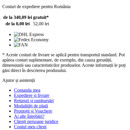
Costuri de expediere pentru România
de la 340,89 lei
gratuit*
de la 0,00 lei
52,00 lei
* Aceste costuri de livrare se aplică pentru transportul standard. Pot
apărea costuri suplimentare, de exemplu, din cauza greutății,
dimensiunii sau caracteristicilor produselor. Aceste informații le poți
găsi direct în descrierea produsului.
Ajutor și asistență
Comanda mea
Expediere și livrare
Retururi și rambursări
Modalități de plată
Promoții și Vouchere
Ai alte întrebări?
Clienți persoane juridice
Contul meu client