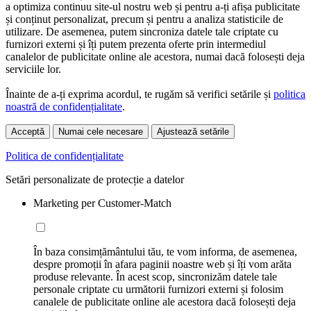
a optimiza continuu site-ul nostru web și pentru a-ți afișa publicitate
și conținut personalizat, precum și pentru a analiza statisticile de
utilizare. De asemenea, putem sincroniza datele tale criptate cu
furnizori externi și îți putem prezenta oferte prin intermediul
canalelor de publicitate online ale acestora, numai dacă folosești deja
serviciile lor.
Înainte de a-ți exprima acordul, te rugăm să verifici setările și
politica
noastră de confidențialitate
.
Acceptă
Numai cele necesare
Ajustează setările
Politica de confidențialitate
Setări personalizate de protecție a datelor
Marketing per Customer-Match
În baza consimțământului tău, te vom informa, de asemenea,
despre promoții în afara paginii noastre web și îți vom arăta
produse relevante. În acest scop, sincronizăm datele tale
personale criptate cu următorii furnizori externi și folosim
canalele de publicitate online ale acestora dacă folosești deja