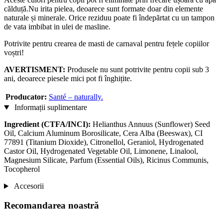
călduță.Nu irita pielea, deoarece sunt formate doar din elemente
naturale și minerale. Orice reziduu poate fi îndepărtat cu un tampon
de vata imbibat in ulei de masline.
Potrivite pentru crearea de masti de carnaval pentru fețele copiilor
voștri!
AVERTISMENT:
Produsele nu sunt potrivite pentru copii sub 3
ani, deoarece piesele mici pot fi înghițite.
Producator:
Santé – naturally.
Informații suplimentare
Ingredient (CTFA/INCI):
Helianthus Annuus (Sunflower) Seed
Oil, Calcium Aluminum Borosilicate, Cera Alba (Beeswax), CI
77891 (Titanium Dioxide), Citronellol, Geraniol, Hydrogenated
Castor Oil, Hydrogenated Vegetable Oil, Limonene, Linalool,
Magnesium Silicate, Parfum (Essential Oils), Ricinus Communis,
Tocopherol
Accesorii
Recomandarea noastră