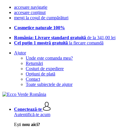
accesare navigație
accesare conținut
mergi la coșul de cumpărături
Cosmetice naturale 100%
România: Livrare standard gratuită
de la 341,00 lei
Cel puțin 1 mostră gratuită
la fiecare comandă
Ajutor
Unde este comanda mea?
Returnări
Costuri de expediere
Opțiuni de plată
Contact
Toate subiectele de ajutor
Conectează-te
Autentifică-te acum
Ești
nou aici?