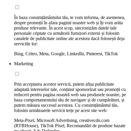
În baza consimțământului tău, te vom informa, de asemenea,
despre promoții în afara paginii noastre web și îți vom arăta
produse relevante. În acest scop, sincronizăm datele tale
personale criptate cu următorii furnizori externi și folosim
canalele de publicitate online ale acestora dacă folosești deja
serviciile lor:
Bing, Criteo, Meta, Google, LinkedIn, Pinterest, TikTok
Marketing
Prin acceptarea acestor servicii, putem afișa publicitate
adaptată intereselor tale, conținut sponsorizat sau promoții cu
reduceri pentru pagina noastră web sau produsele noastre, pe
baza comportamentului tău de navigare și de cumpărături, și
putem măsura succesul acestora. Cu consimțământul tău,
folosim următoarele servicii terțe pe acest site web:
Meta-Pixel, Microsoft Advertising, creativecdn.com
(RTBHouse), TikTok Pixel, Recomandări de produse bazate
pe clicuri, Ads Defender