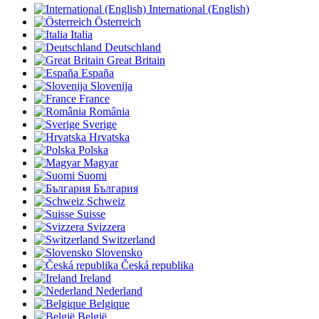
International (English)
Österreich
Italia
Deutschland
Great Britain
España
Slovenija
France
România
Sverige
Hrvatska
Polska
Magyar
Suomi
България
Schweiz
Suisse
Svizzera
Switzerland
Slovensko
Česká republika
Ireland
Nederland
Belgique
België