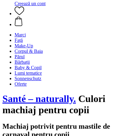
Creează un cont
Marci
Față
Make-Up
Corpul & Baia
Părul
Bărbații
Baby & Copil
Lumi tematice
Sonnenschutz
Oferte
Santé – naturally.
Culori
machiaj pentru copii
Machiaj potrivit pentru mastile de
carnaval pentru copii