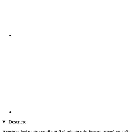
Descriere
Aceste culori pentru copii pot fi eliminate prin frecare ușoară cu apă