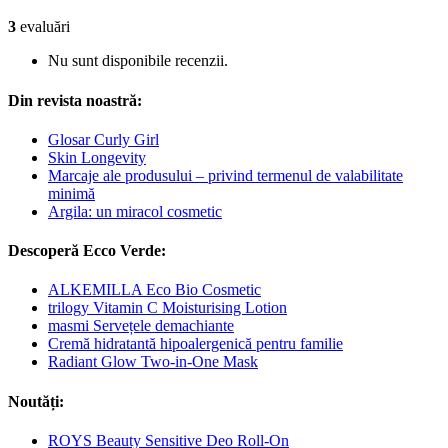
3
evaluări
Nu sunt disponibile recenzii.
Din revista noastră:
Glosar Curly Girl
Skin Longevity
Marcaje ale produsului – privind termenul de valabilitate
minimă
Argila: un miracol cosmetic
Descoperă Ecco Verde:
ALKEMILLA Eco Bio Cosmetic
trilogy Vitamin C Moisturising Lotion
masmi Servețele demachiante
Cremă hidratantă hipoalergenică pentru familie
Radiant Glow Two-in-One Mask
Noutăți:
ROYS Beauty Sensitive Deo Roll-On