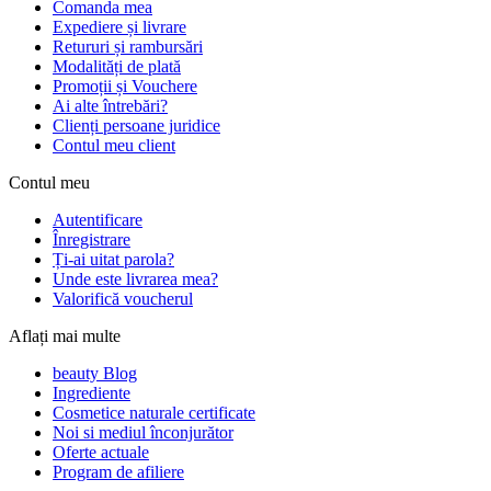
Comanda mea
Expediere și livrare
Retururi și rambursări
Modalități de plată
Promoții și Vouchere
Ai alte întrebări?
Clienți persoane juridice
Contul meu client
Contul meu
Autentificare
Înregistrare
Ți-ai uitat parola?
Unde este livrarea mea?
Valorifică voucherul
Aflați mai multe
beauty Blog
Ingrediente
Cosmetice naturale certificate
Noi si mediul înconjurător
Oferte actuale
Program de afiliere