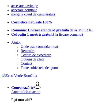
accesare navigație
accesare conținut
mergi la coșul de cumpărături
Cosmetice naturale 100%
România: Livrare standard gratuită
de la 340,52 lei
Cel puțin 1 mostră gratuită
la fiecare comandă
Ajutor
Unde este comanda mea?
Returnări
Costuri de expediere
Opțiuni de plată
Contact
Toate subiectele de ajutor
Conectează-te
Autentifică-te acum
Ești
nou aici?