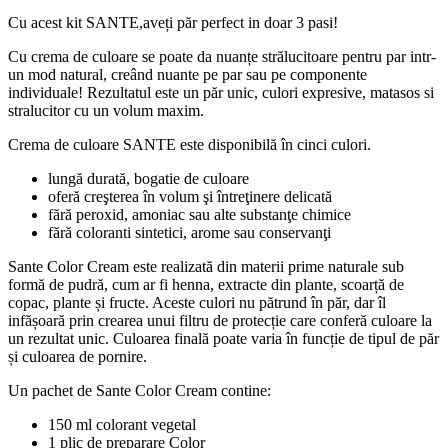
Cu acest kit SANTE,aveți păr perfect in doar 3 pasi!
Cu crema de culoare se poate da nuanțe strălucitoare pentru par intr-
un mod natural, creând nuante pe par sau pe componente
individuale! Rezultatul este un păr unic, culori expresive, matasos si
stralucitor cu un volum maxim.
Crema de culoare SANTE este disponibilă în cinci culori.
lungă durată, bogatie de culoare
oferă creşterea în volum şi întreţinere delicată
fără peroxid, amoniac sau alte substanţe chimice
fără coloranti sintetici, arome sau conservanţi
Sante Color Cream este realizată din materii prime naturale sub
formă de pudră, cum ar fi henna, extracte din plante, scoarță de
copac, plante și fructe. Aceste culori nu pătrund în păr, dar îl
infășoară prin crearea unui filtru de protecție care conferă culoare la
un rezultat unic. Culoarea finală poate varia în funcție de tipul de păr
și culoarea de pornire.
Un pachet de Sante Color Cream contine:
150 ml colorant vegetal
1 plic de preparare Color