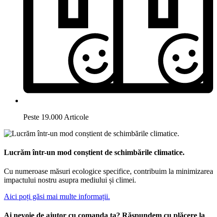
Peste 19.000 Articole
Lucrăm într-un mod conștient de schimbările climatice.
Cu numeroase măsuri ecologice specifice, contribuim la minimizarea
impactului nostru asupra mediului și climei.
Aici poți găsi mai multe informații.
Ai nevoie de ajutor cu comanda ta? Răspundem cu plăcere la