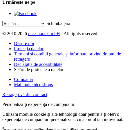
Urmărește-ne pe
Schimbă țara
© 2010-2026
niceshops GmbH
- All rights reserved.
Despre noi
Protecția datelor
Termeni și condiții generale și informare privind dreptul de
retragere
Declarația de accesibilitate
Setări de protecție a datelor
Compania
Mai multe nice shops
Retrageți-vă din contract
Personaliză-ți experiența de cumpărături
Utilizăm module cookie și alte tehnologii doar pentru a-ți oferi o
experiență de cumpărături personalizată, cu acordul tău individual.
În acest scop, colectăm date despre utilizatorii noștri,