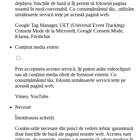
depășesc funcțiile de bază și îți permit să folosești pagina
noastră în mod convenabil. Cu consimțământul tău., utilizăm
următoarele servicii terțe pe această pagină web:
Google Tag Manager, UET (Universal Event Tracking)
Consent Mode de la Microsoft, Google Consent Mode,
Klarna, Freshchat
Conținut media extern
Prin acceptarea acestor servicii, îți putem arăta videoclipuri
sau alt conținut media oferit de furnizori externi. Cu
consimțământul tău, folosim următoarele servicii terțe pe
această pagină web:
Vimeo, YouTube
Necesar
Întotdeauna activ(ă)
Cookie-urile necesare din punct de vedere tehnic garantează
doar funcțiile de bază ale paginii noastre web. Acestea sunt
utilizate, de exemplu, pentru a-ți permite să aduni produse în