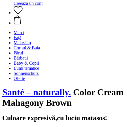
Creează un cont
Marci
Față
Make-Up
Corpul & Baia
Părul
Bărbații
Baby & Copil
Lumi tematice
Sonnenschutz
Oferte
Santé – naturally.
Color Cream
Mahagony Brown
Culoare expresivă,cu luciu matasos!