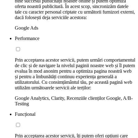
bine succesul publicității noastre online și putem optimiza
oferta noastră publicitară. În acest scop, sincronizăm datele
tale cu caracter personal criptate cu următorii furnizori externi,
dacă folosești deja serviciile acestora:
Google Ads
Performance
Prin acceptarea acestor servicii, putem urmări comportamentul
de clic și de navigare la nivelul paginii noastre web și îl putem
evalua în mod anonim pentru a optimiza pagina noastră web
și pentru a îmbunătăți continuu experiența generală a
utilizatorului. Cu consimțământul tău, pe această pagină web
utilizăm următoarele servicii ale terților:
Google Analytics, Clarity, Recenziile clienților Google, A/B-
Testing
Funcțional
Prin acceptarea acestor servicii, îți putem oferi opțiuni care