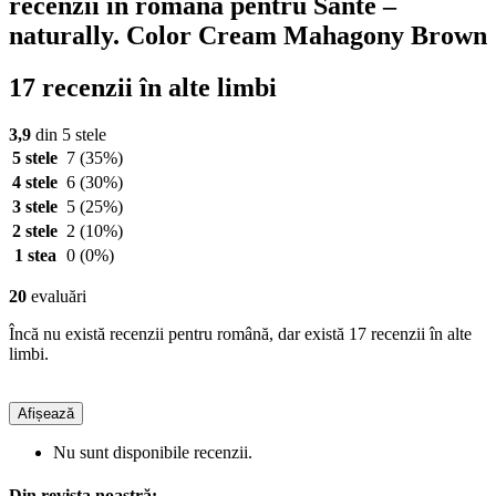
recenzii în română pentru Santé –
naturally. Color Cream Mahagony Brown
17 recenzii în alte limbi
3,9
din 5 stele
5 stele
7
(35%)
4 stele
6
(30%)
3 stele
5
(25%)
2 stele
2
(10%)
1 stea
0
(0%)
20
evaluări
Încă nu există recenzii pentru română, dar există 17 recenzii în alte
limbi.
Afișează
Nu sunt disponibile recenzii.
Din revista noastră: