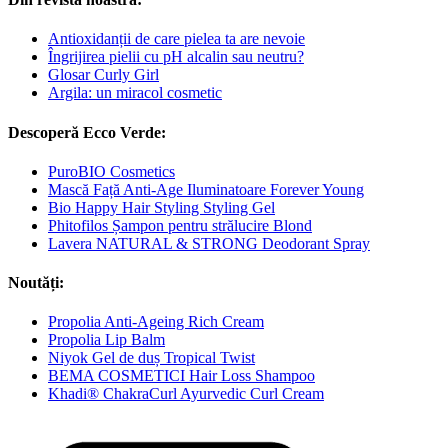
Antioxidanții de care pielea ta are nevoie
Îngrijirea pielii cu pH alcalin sau neutru?
Glosar Curly Girl
Argila: un miracol cosmetic
Descoperă Ecco Verde:
PuroBIO Cosmetics
Mască Față Anti-Age Iluminatoare Forever Young
Bio Happy Hair Styling Styling Gel
Phitofilos Șampon pentru strălucire Blond
Lavera NATURAL & STRONG Deodorant Spray
Noutăți:
Propolia Anti-Ageing Rich Cream
Propolia Lip Balm
Niyok Gel de duș Tropical Twist
BEMA COSMETICI Hair Loss Shampoo
Khadi® ChakraCurl Ayurvedic Curl Cream