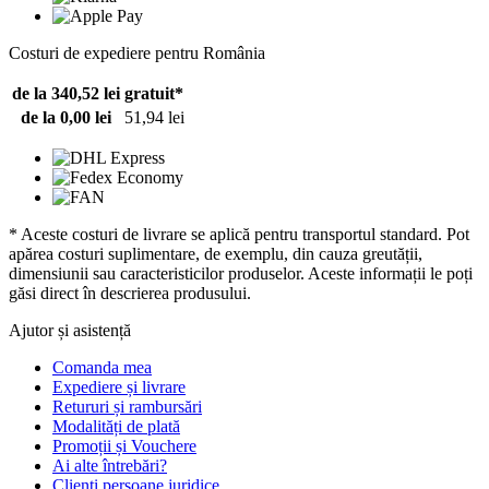
Costuri de expediere pentru România
de la 340,52 lei
gratuit*
de la 0,00 lei
51,94 lei
* Aceste costuri de livrare se aplică pentru transportul standard. Pot
apărea costuri suplimentare, de exemplu, din cauza greutății,
dimensiunii sau caracteristicilor produselor. Aceste informații le poți
găsi direct în descrierea produsului.
Ajutor și asistență
Comanda mea
Expediere și livrare
Retururi și rambursări
Modalități de plată
Promoții și Vouchere
Ai alte întrebări?
Clienți persoane juridice