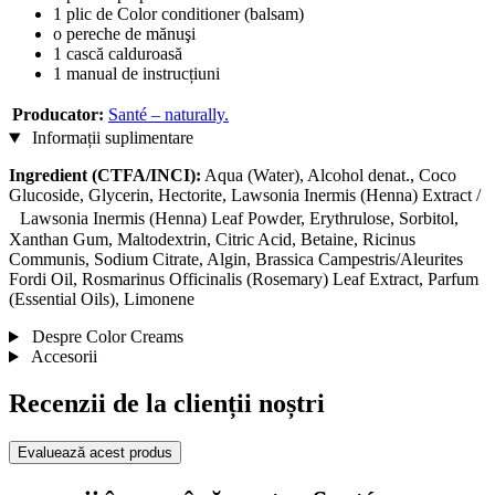
1 plic de Color conditioner (balsam)
o pereche de mănuşi
1 cască calduroasă
1 manual de instrucțiuni
Producator:
Santé – naturally.
Informații suplimentare
Ingredient (CTFA/INCI):
Aqua (Water), Alcohol denat., Coco
Glucoside, Glycerin, Hectorite, Lawsonia Inermis (Henna) Extract /
Lawsonia Inermis (Henna) Leaf Powder, Erythrulose, Sorbitol,
Xanthan Gum, Maltodextrin, Citric Acid, Betaine, Ricinus
Communis, Sodium Citrate, Algin, Brassica Campestris/Aleurites
Fordi Oil, Rosmarinus Officinalis (Rosemary) Leaf Extract, Parfum
(Essential Oils), Limonene
Despre Color Creams
Accesorii
Recenzii de la clienții noștri
Evaluează acest produs