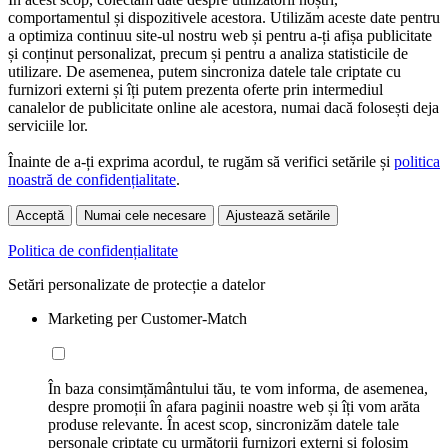
comportamentul și dispozitivele acestora. Utilizăm aceste date pentru
a optimiza continuu site-ul nostru web și pentru a-ți afișa publicitate
și conținut personalizat, precum și pentru a analiza statisticile de
utilizare. De asemenea, putem sincroniza datele tale criptate cu
furnizori externi și îți putem prezenta oferte prin intermediul
canalelor de publicitate online ale acestora, numai dacă folosești deja
serviciile lor.
Înainte de a-ți exprima acordul, te rugăm să verifici setările și
politica
noastră de confidențialitate
.
Acceptă
Numai cele necesare
Ajustează setările
Politica de confidențialitate
Setări personalizate de protecție a datelor
Marketing per Customer-Match
În baza consimțământului tău, te vom informa, de asemenea,
despre promoții în afara paginii noastre web și îți vom arăta
produse relevante. În acest scop, sincronizăm datele tale
personale criptate cu următorii furnizori externi și folosim