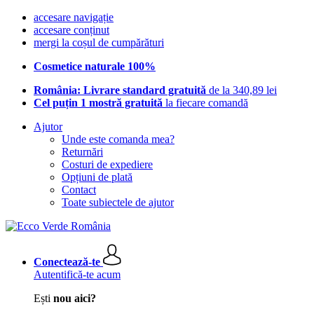
accesare navigație
accesare conținut
mergi la coșul de cumpărături
Cosmetice naturale 100%
România: Livrare standard gratuită
de la 340,89 lei
Cel puțin 1 mostră gratuită
la fiecare comandă
Ajutor
Unde este comanda mea?
Returnări
Costuri de expediere
Opțiuni de plată
Contact
Toate subiectele de ajutor
Conectează-te
Autentifică-te acum
Ești
nou aici?