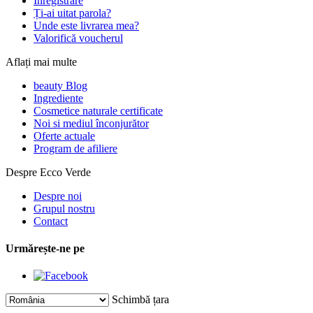
Înregistrare
Ți-ai uitat parola?
Unde este livrarea mea?
Valorifică voucherul
Aflați mai multe
beauty Blog
Ingrediente
Cosmetice naturale certificate
Noi si mediul înconjurător
Oferte actuale
Program de afiliere
Despre Ecco Verde
Despre noi
Grupul nostru
Contact
Urmărește-ne pe
Schimbă țara