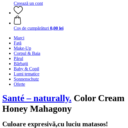
Creează un cont
Coș de cumpărături
0,00 lei
Marci
Față
Make-Up
Corpul & Baia
Părul
Bărbații
Baby & Copil
Lumi tematice
Sonnenschutz
Oferte
Santé – naturally.
Color Cream
Honey Mahagony
Culoare expresivă,cu luciu matasos!