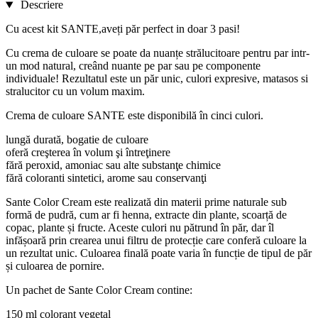
Descriere
Cu acest kit SANTE,aveți păr perfect in doar 3 pasi!
Cu crema de culoare se poate da nuanțe strălucitoare pentru par intr-
un mod natural, creând nuante pe par sau pe componente
individuale! Rezultatul este un păr unic, culori expresive, matasos si
stralucitor cu un volum maxim.
Crema de culoare SANTE este disponibilă în cinci culori.
lungă durată, bogatie de culoare
oferă creşterea în volum şi întreţinere
fără peroxid, amoniac sau alte substanţe chimice
fără coloranti sintetici, arome sau conservanţi
Sante Color Cream este realizată din materii prime naturale sub
formă de pudră, cum ar fi henna, extracte din plante, scoarță de
copac, plante și fructe. Aceste culori nu pătrund în păr, dar îl
infășoară prin crearea unui filtru de protecție care conferă culoare la
un rezultat unic. Culoarea finală poate varia în funcție de tipul de păr
și culoarea de pornire.
Un pachet de Sante Color Cream contine:
150 ml colorant vegetal