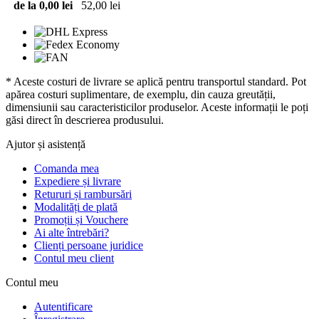
de la 0,00 lei
52,00 lei
* Aceste costuri de livrare se aplică pentru transportul standard. Pot
apărea costuri suplimentare, de exemplu, din cauza greutății,
dimensiunii sau caracteristicilor produselor. Aceste informații le poți
găsi direct în descrierea produsului.
Ajutor și asistență
Comanda mea
Expediere și livrare
Retururi și rambursări
Modalități de plată
Promoții și Vouchere
Ai alte întrebări?
Clienți persoane juridice
Contul meu client
Contul meu
Autentificare