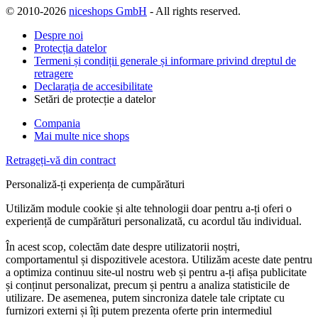
© 2010-2026
niceshops GmbH
- All rights reserved.
Despre noi
Protecția datelor
Termeni și condiții generale și informare privind dreptul de
retragere
Declarația de accesibilitate
Setări de protecție a datelor
Compania
Mai multe nice shops
Retrageți-vă din contract
Personaliză-ți experiența de cumpărături
Utilizăm module cookie și alte tehnologii doar pentru a-ți oferi o
experiență de cumpărături personalizată, cu acordul tău individual.
În acest scop, colectăm date despre utilizatorii noștri,
comportamentul și dispozitivele acestora. Utilizăm aceste date pentru
a optimiza continuu site-ul nostru web și pentru a-ți afișa publicitate
și conținut personalizat, precum și pentru a analiza statisticile de
utilizare. De asemenea, putem sincroniza datele tale criptate cu
furnizori externi și îți putem prezenta oferte prin intermediul