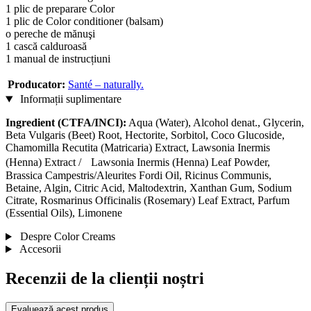
1 plic de preparare Color
1 plic de Color conditioner (balsam)
o pereche de mănuşi
1 cască calduroasă
1 manual de instrucțiuni
Producator:
Santé – naturally.
Informații suplimentare
Ingredient (CTFA/INCI):
Aqua (Water), Alcohol denat., Glycerin,
Beta Vulgaris (Beet) Root, Hectorite, Sorbitol, Coco Glucoside,
Chamomilla Recutita (Matricaria) Extract, Lawsonia Inermis
(Henna) Extract / Lawsonia Inermis (Henna) Leaf Powder,
Brassica Campestris/Aleurites Fordi Oil, Ricinus Communis,
Betaine, Algin, Citric Acid, Maltodextrin, Xanthan Gum, Sodium
Citrate, Rosmarinus Officinalis (Rosemary) Leaf Extract, Parfum
(Essential Oils), Limonene
Despre Color Creams
Accesorii
Recenzii de la clienții noștri
Evaluează acest produs