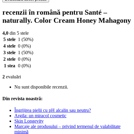
recenzii în română pentru Santé –
naturally. Color Cream Honey Mahagony
4,0
din 5 stele
5 stele
1
(50%)
4 stele
0
(0%)
3 stele
1
(50%)
2 stele
0
(0%)
1 stea
0
(0%)
2
evaluări
Nu sunt disponibile recenzii.
Din revista noastră:
Îngrijirea pielii cu pH alcalin sau neutru?
Argila: un miracol cosmetic
Skin Longevity
Marcaje ale produsului – privind termenul de valabilitate
minimă