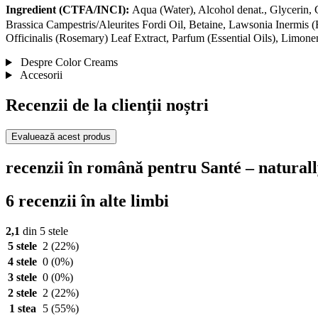
Ingredient (CTFA/INCI):
Aqua (Water), Alcohol denat., Glycerin
Brassica Campestris/Aleurites Fordi Oil, Betaine, Lawsonia Inermis
Officinalis (Rosemary) Leaf Extract, Parfum (Essential Oils), Limone
Despre Color Creams
Accesorii
Recenzii de la clienții noștri
Evaluează acest produs
recenzii în română pentru Santé – natura
6 recenzii în alte limbi
2,1
din 5 stele
5 stele
2
(22%)
4 stele
0
(0%)
3 stele
0
(0%)
2 stele
2
(22%)
1 stea
5
(55%)