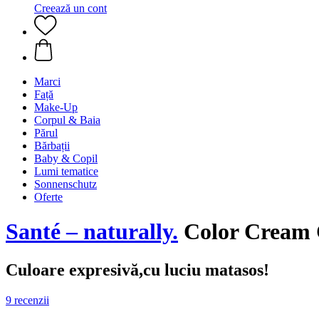
Creează un cont
Marci
Față
Make-Up
Corpul & Baia
Părul
Bărbații
Baby & Copil
Lumi tematice
Sonnenschutz
Oferte
Santé – naturally.
Color Cream 
Culoare expresivă,cu luciu matasos!
9 recenzii