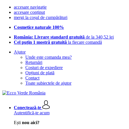
accesare navigație
accesare conținut
mergi la coșul de cumpărături
Cosmetice naturale 100%
România: Livrare standard gratuită
de la 340,52 lei
Cel puțin 1 mostră gratuită
la fiecare comandă
Ajutor
Unde este comanda mea?
Returnări
Costuri de expediere
Opțiuni de plată
Contact
Toate subiectele de ajutor
Conectează-te
Autentifică-te acum
Ești
nou aici?