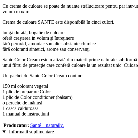
Cu crema de culoare se poate da nuanțe strălucitoare pentru par intr-u
volum maxim.
Crema de culoare SANTE este disponibilă în cinci culori.
lungă durată, bogatie de culoare
oferă creşterea în volum şi întreţinere
fără peroxid, amoniac sau alte substanţe chimice
fără coloranti sintetici, arome sau conservanţi
Sante Color Cream este realizată din materii prime naturale sub formă de
unui filtru de protecție care conferă culoare la un rezultat unic. Culoar
Un pachet de Sante Color Cream contine:
150 ml colorant vegetal
1 plic de preparare Color
1 plic de Color conditioner (balsam)
o pereche de mănuşi
1 cască calduroasă
1 manual de instrucțiuni
Producator:
Santé – naturally.
Informații suplimentare