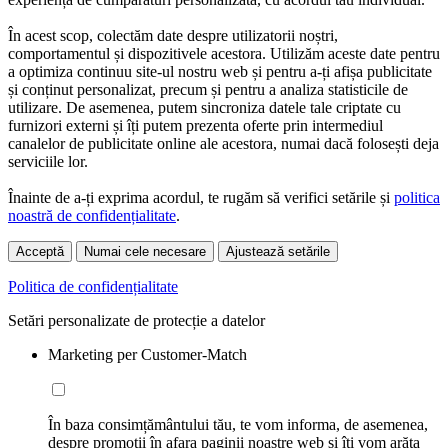
În acest scop, colectăm date despre utilizatorii noștri,
comportamentul și dispozitivele acestora. Utilizăm aceste date pentru
a optimiza continuu site-ul nostru web și pentru a-ți afișa publicitate
și conținut personalizat, precum și pentru a analiza statisticile de
utilizare. De asemenea, putem sincroniza datele tale criptate cu
furnizori externi și îți putem prezenta oferte prin intermediul
canalelor de publicitate online ale acestora, numai dacă folosești deja
serviciile lor.
Înainte de a-ți exprima acordul, te rugăm să verifici setările și
politica
noastră de confidențialitate
.
Acceptă
Numai cele necesare
Ajustează setările
Politica de confidențialitate
Setări personalizate de protecție a datelor
Marketing per Customer-Match
În baza consimțământului tău, te vom informa, de asemenea,
despre promoții în afara paginii noastre web și îți vom arăta