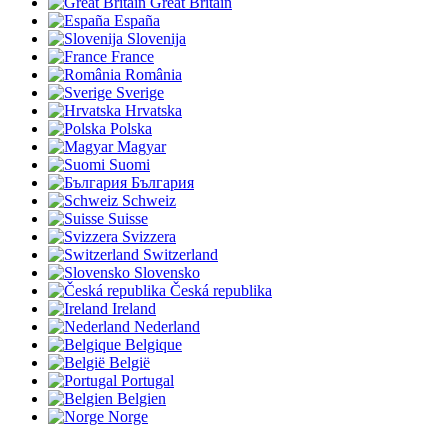
Great Britain
España
Slovenija
France
România
Sverige
Hrvatska
Polska
Magyar
Suomi
България
Schweiz
Suisse
Svizzera
Switzerland
Slovensko
Česká republika
Ireland
Nederland
Belgique
België
Portugal
Belgien
Norge