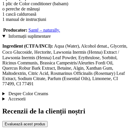
1 plic de Color conditioner (balsam)
o pereche de mănuşi
1 cască calduroasă
1 manual de instrucțiuni
Producator:
Santé – naturally.
Informații suplimentare
Ingredient (CTFA/INCI):
Aqua (Water), Alcohol denat., Glycerin,
Coco Glucoside, Hectorite, Lawsonia Inermis (Henna) Extract /
Lawsonia Inermis (Henna) Leaf Powder, Erythrulose, Sorbitol,
Ricinus Communis, Brassica Campestris/Aleurites Fordi Oil,
Quercus Robur Bark Extract, Betaine, Algin, Xanthan Gum,
Maltodextrin, Citric Acid, Rosmarinus Officinalis (Rosemary) Leaf
Extract, Sodium Citrate, Parfum (Essential Oils), Limonene, CI
77499, CI 77491
Despre Color Creams
Accesorii
Recenzii de la clienții noștri
Evaluează acest produs