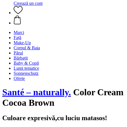
Creează un cont
Marci
Față
Make-Up
Corpul & Baia
Părul
Bărbații
Baby & Copil
Lumi tematice
Sonnenschutz
Oferte
Santé – naturally.
Color Cream
Cocoa Brown
Culoare expresivă,cu luciu matasos!