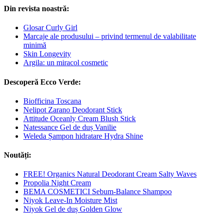
Din revista noastră:
Glosar Curly Girl
Marcaje ale produsului – privind termenul de valabilitate
minimă
Skin Longevity
Argila: un miracol cosmetic
Descoperă Ecco Verde:
Biofficina Toscana
Nelipot Zarano Deodorant Stick
Attitude Oceanly Cream Blush Stick
Natessance Gel de duș Vanilie
Weleda Șampon hidratare Hydra Shine
Noutăți:
FREE! Organics Natural Deodorant Cream Salty Waves
Propolia Night Cream
BEMA COSMETICI Sebum-Balance Shampoo
Niyok Leave-In Moisture Mist
Niyok Gel de duș Golden Glow