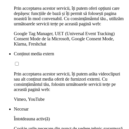
Prin acceptarea acestor servicii, îți putem oferi opțiuni care
depășesc funcțiile de bază și îți permit să folosești pagina
noastră în mod convenabil. Cu consimțământul tău., utilizăm
următoarele servicii terțe pe această pagină web:
Google Tag Manager, UET (Universal Event Tracking)
Consent Mode de la Microsoft, Google Consent Mode,
Klarna, Freshchat
Conținut media extern
Prin acceptarea acestor servicii, îți putem arăta videoclipuri
sau alt conținut media oferit de furnizori externi. Cu
consimțământul tău, folosim următoarele servicii terțe pe
această pagină web:
Vimeo, YouTube
Necesar
Întotdeauna activ(ă)
Cookie-urile necesare din punct de vedere tehnic garantează