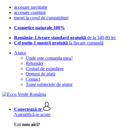
accesare navigație
accesare conținut
mergi la coșul de cumpărături
Cosmetice naturale 100%
România: Livrare standard gratuită
de la 340,89 lei
Cel puțin 1 mostră gratuită
la fiecare comandă
Ajutor
Unde este comanda mea?
Returnări
Costuri de expediere
Opțiuni de plată
Contact
Toate subiectele de ajutor
Conectează-te
Autentifică-te acum
Ești
nou aici?