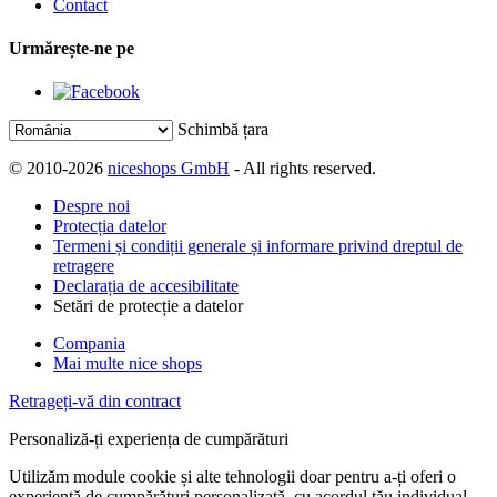
Contact
Urmărește-ne pe
Schimbă țara
© 2010-2026
niceshops GmbH
- All rights reserved.
Despre noi
Protecția datelor
Termeni și condiții generale și informare privind dreptul de
retragere
Declarația de accesibilitate
Setări de protecție a datelor
Compania
Mai multe nice shops
Retrageți-vă din contract
Personaliză-ți experiența de cumpărături
Utilizăm module cookie și alte tehnologii doar pentru a-ți oferi o
experiență de cumpărături personalizată, cu acordul tău individual.