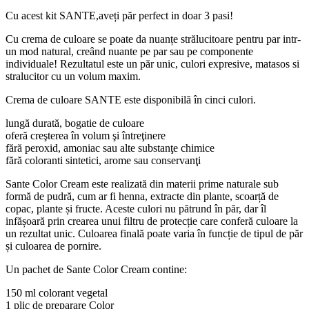
Cu acest kit SANTE,aveți păr perfect in doar 3 pasi!
Cu crema de culoare se poate da nuanțe strălucitoare pentru par intr-
un mod natural, creând nuante pe par sau pe componente
individuale! Rezultatul este un păr unic, culori expresive, matasos si
stralucitor cu un volum maxim.
Crema de culoare SANTE este disponibilă în cinci culori.
lungă durată, bogatie de culoare
oferă creşterea în volum şi întreţinere
fără peroxid, amoniac sau alte substanţe chimice
fără coloranti sintetici, arome sau conservanţi
Sante Color Cream este realizată din materii prime naturale sub
formă de pudră, cum ar fi henna, extracte din plante, scoarță de
copac, plante și fructe. Aceste culori nu pătrund în păr, dar îl
infășoară prin crearea unui filtru de protecție care conferă culoare la
un rezultat unic. Culoarea finală poate varia în funcție de tipul de păr
și culoarea de pornire.
Un pachet de Sante Color Cream contine:
150 ml colorant vegetal
1 plic de preparare Color