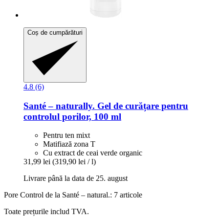
Coș de cumpărături
4.8 (6)
Santé – naturally.
Gel de curățare pentru
controlul porilor, 100 ml
Pentru ten mixt
Matifiază zona T
Cu extract de ceai verde organic
31,99 lei
(319,90 lei / l)
Livrare până la data de 25. august
Pore Control de la Santé – natural.: 7 articole
Toate prețurile includ TVA.