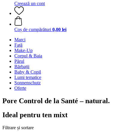
Creează un cont
Coș de cumpărături
0,00 lei
Marci
Față
Make-Up
Corpul & Baia
Părul
Bărbații
Baby & Copil
Lumi tematice
Sonnenschutz
Oferte
Pore Control de la Santé – natural.
Ideal pentru ten mixt
Filtrare și sortare