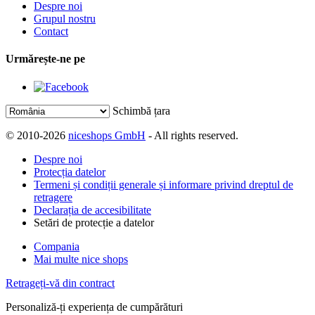
Despre noi
Grupul nostru
Contact
Urmărește-ne pe
Schimbă țara
© 2010-2026
niceshops GmbH
- All rights reserved.
Despre noi
Protecția datelor
Termeni și condiții generale și informare privind dreptul de
retragere
Declarația de accesibilitate
Setări de protecție a datelor
Compania
Mai multe nice shops
Retrageți-vă din contract
Personaliză-ți experiența de cumpărături