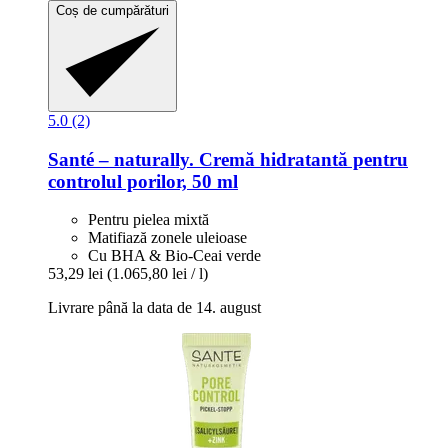
Coș de cumpărături
5.0 (2)
Santé – naturally.
Cremă hidratantă pentru
controlul porilor, 50 ml
Pentru pielea mixtă
Matifiază zonele uleioase
Cu BHA & Bio-Ceai verde
53,29 lei
(1.065,80 lei / l)
Livrare până la data de 14. august