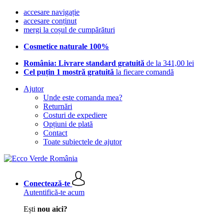
accesare navigație
accesare conținut
mergi la coșul de cumpărături
Cosmetice naturale 100%
România: Livrare standard gratuită
de la 341,00 lei
Cel puțin 1 mostră gratuită
la fiecare comandă
Ajutor
Unde este comanda mea?
Returnări
Costuri de expediere
Opțiuni de plată
Contact
Toate subiectele de ajutor
Conectează-te
Autentifică-te acum
Ești
nou aici?