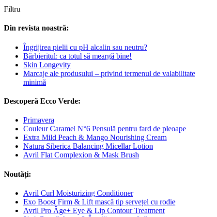
Filtru
Din revista noastră:
Îngrijirea pielii cu pH alcalin sau neutru?
Bărbieritul: ca totul să meargă bine!
Skin Longevity
Marcaje ale produsului – privind termenul de valabilitate
minimă
Descoperă Ecco Verde:
Primavera
Couleur Caramel N°6 Pensulă pentru fard de pleoape
Extra Mild Peach & Mango Nourishing Cream
Natura Siberica Balancing Micellar Lotion
Avril Flat Complexion & Mask Brush
Noutăți:
Avril Curl Moisturizing Conditioner
Exo Boost Firm & Lift mască tip șervețel cu rodie
Avril Pro Âge+ Eye & Lip Contour Treatment