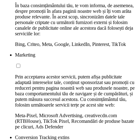
În baza consimțământului tău, te vom informa, de asemenea,
despre promoții în afara paginii noastre web și îți vom arăta
produse relevante. În acest scop, sincronizăm datele tale
personale criptate cu următorii furnizori externi și folosim
canalele de publicitate online ale acestora dacă folosești deja
serviciile lor:
Bing, Criteo, Meta, Google, LinkedIn, Pinterest, TikTok
Marketing
Prin acceptarea acestor servicii, putem afișa publicitate
adaptată intereselor tale, conținut sponsorizat sau promoții cu
reduceri pentru pagina noastră web sau produsele noastre, pe
baza comportamentului tău de navigare și de cumpărături, și
putem măsura succesul acestora. Cu consimțământul tău,
folosim următoarele servicii terțe pe acest site web:
Meta-Pixel, Microsoft Advertising, creativecdn.com
(RTBHouse), TikTok Pixel, Recomandări de produse bazate
pe clicuri, Ads Defender
Conversion Tracking extins