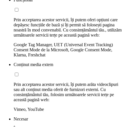
Prin acceptarea acestor servicii, îți putem oferi opțiuni care
depășesc funcțiile de bază și îți permit să folosești pagina
noastră în mod convenabil. Cu consimțământul tău., utilizăm
următoarele servicii terțe pe această pagină web:
Google Tag Manager, UET (Universal Event Tracking)
Consent Mode de la Microsoft, Google Consent Mode,
Klarna, Freshchat
Conținut media extern
Prin acceptarea acestor servicii, îți putem arăta videoclipuri
sau alt conținut media oferit de furnizori externi. Cu
consimțământul tău, folosim următoarele servicii terțe pe
această pagină web:
Vimeo, YouTube
Necesar