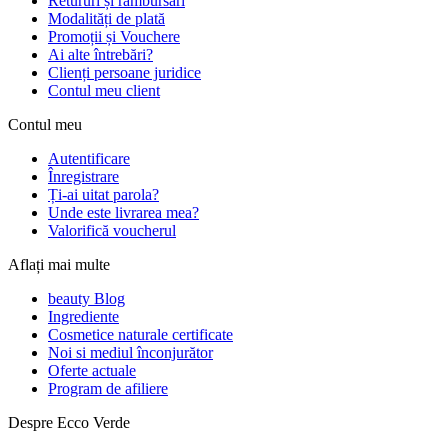
Retururi și rambursări
Modalități de plată
Promoții și Vouchere
Ai alte întrebări?
Clienți persoane juridice
Contul meu client
Contul meu
Autentificare
Înregistrare
Ți-ai uitat parola?
Unde este livrarea mea?
Valorifică voucherul
Aflați mai multe
beauty Blog
Ingrediente
Cosmetice naturale certificate
Noi si mediul înconjurător
Oferte actuale
Program de afiliere
Despre Ecco Verde