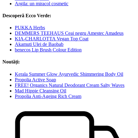
Argila: un miracol cosmetic
Descoperă Ecco Verde:
PUKKA Herbs
DEMMERS TEEHAUS Ceai negru Amestec Amadeus
KIA-CHARLOTTA Vegan Top Coat
Akamuti Ulei de Baobab
benecos Lip Brush Colour Edition
Noutăți:
Kerala Summer Glow Ayurvedic Shimmering Body Oil
Propolia Active Soap
FREE! Organics Natural Deodorant Cream Salty Waves
Mad Hippie Cleansing Oil
Propolia Anti-Ageing Rich Cream