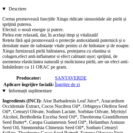
Descriere
Crema promovează funcțiile Xingu ridicate sinusoidale ale pielii și
sprijină puterea.
Efectul: o nouă energie și putere.
Pielea este relaxată, dar, în același timp și vitalizată!
Reteta fără apă promovează o protecție antioxidantă puternică și o
densitate mare de substanțe vitale pentru zi de hidratare și de noapte.
Xingu furnizează pielii hidratarea, protejarea cu elastina si
colagen,efect anti-inflamator si efect calmant ușor; sprijină, de
asemenea elasticitatea naturală și moliciunea pielii, are un efect anti-
îmbătrânire cu 11 ORAC pe gram.
Producator:
SANTAVERDE
Aplicare îngrijire facială:
Îngrijire de zi
Informații suplimentare
Ingredients (INCI):
Aloe Barbadensis Leaf Juice*, Anacardium
Occidentale Extract, Cocos Nucifera Oil*, Orbignya Oleifera Seed
Oil*, Cetearyl Olivate, Sodium Lactate, Sorbitan Oilvate, Myristyl
Alcohol, Bertholletia Excelsa Seed Oil*, Theobroma Grandiflorum
Seed Butter*, Carapa Guaianensis Seed Oil*, Helianthus Annuus
Seed Oil, Simmondsia Chinensis Seed Oil*, Sodium Cetearyl
Sulfate, Theobroma Cacao Seed Butter*, Euterpe Oleracea Fruit