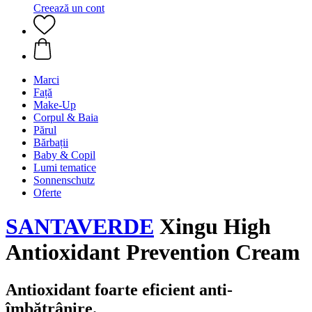
Creează un cont
Marci
Față
Make-Up
Corpul & Baia
Părul
Bărbații
Baby & Copil
Lumi tematice
Sonnenschutz
Oferte
SANTAVERDE
Xingu High
Antioxidant Prevention Cream
Antioxidant foarte eficient anti-
îmbătrânire.