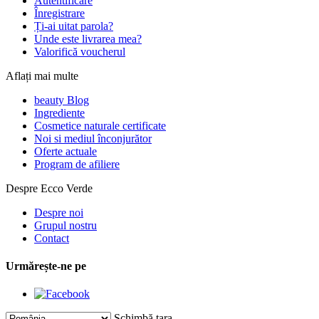
Autentificare
Înregistrare
Ți-ai uitat parola?
Unde este livrarea mea?
Valorifică voucherul
Aflați mai multe
beauty Blog
Ingrediente
Cosmetice naturale certificate
Noi si mediul înconjurător
Oferte actuale
Program de afiliere
Despre Ecco Verde
Despre noi
Grupul nostru
Contact
Urmărește-ne pe
Schimbă țara