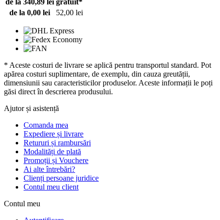
de la 340,89 lei
gratuit*
de la 0,00 lei
52,00 lei
* Aceste costuri de livrare se aplică pentru transportul standard. Pot
apărea costuri suplimentare, de exemplu, din cauza greutății,
dimensiunii sau caracteristicilor produselor. Aceste informații le poți
găsi direct în descrierea produsului.
Ajutor și asistență
Comanda mea
Expediere și livrare
Retururi și rambursări
Modalități de plată
Promoții și Vouchere
Ai alte întrebări?
Clienți persoane juridice
Contul meu client
Contul meu