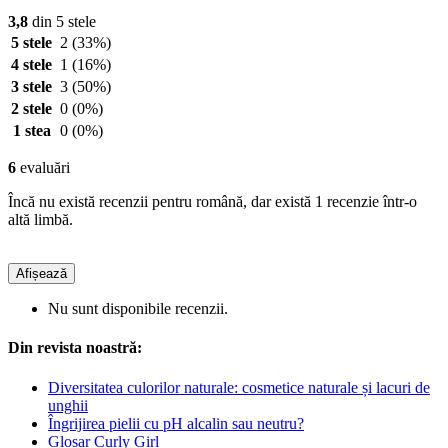
3,8
din 5 stele
5 stele
2
(33%)
4 stele
1
(16%)
3 stele
3
(50%)
2 stele
0
(0%)
1 stea
0
(0%)
6
evaluări
Încă nu există recenzii pentru română, dar există 1 recenzie într-o
altă limbă.
Afișează
Nu sunt disponibile recenzii.
Din revista noastră:
Diversitatea culorilor naturale: cosmetice naturale și lacuri de
unghii
Îngrijirea pielii cu pH alcalin sau neutru?
Glosar Curly Girl