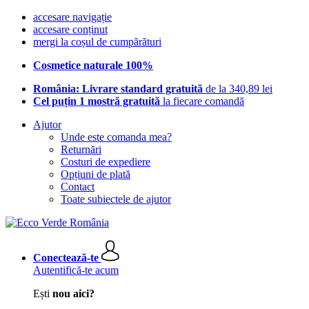
accesare navigație
accesare conținut
mergi la coșul de cumpărături
Cosmetice naturale 100%
România: Livrare standard gratuită
de la 340,89 lei
Cel puțin 1 mostră gratuită
la fiecare comandă
Ajutor
Unde este comanda mea?
Returnări
Costuri de expediere
Opțiuni de plată
Contact
Toate subiectele de ajutor
Conectează-te
Autentifică-te acum
Ești
nou aici?