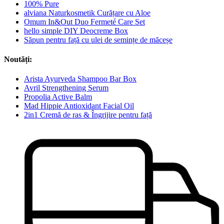
100% Pure
alviana Naturkosmetik Curățare cu Aloe
Omum In&Out Duo Fermeté Care Set
hello simple DIY Deocreme Box
Săpun pentru față cu ulei de semințe de măceșe
Noutăți:
Arista Ayurveda Shampoo Bar Box
Avril Strengthening Serum
Propolia Active Balm
Mad Hippie Antioxidant Facial Oil
2in1 Cremă de ras & Îngrijire pentru față