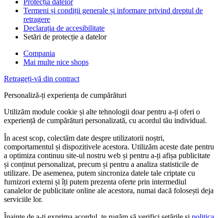
Protecția datelor
Termeni și condiții generale și informare privind dreptul de
retragere
Declarația de accesibilitate
Setări de protecție a datelor
Compania
Mai multe nice shops
Retrageți-vă din contract
Personaliză-ți experiența de cumpărături
Utilizăm module cookie și alte tehnologii doar pentru a-ți oferi o
experiență de cumpărături personalizată, cu acordul tău individual.
În acest scop, colectăm date despre utilizatorii noștri,
comportamentul și dispozitivele acestora. Utilizăm aceste date pentru
a optimiza continuu site-ul nostru web și pentru a-ți afișa publicitate
și conținut personalizat, precum și pentru a analiza statisticile de
utilizare. De asemenea, putem sincroniza datele tale criptate cu
furnizori externi și îți putem prezenta oferte prin intermediul
canalelor de publicitate online ale acestora, numai dacă folosești deja
serviciile lor.
Înainte de a-ți exprima acordul, te rugăm să verifici setările și
politica