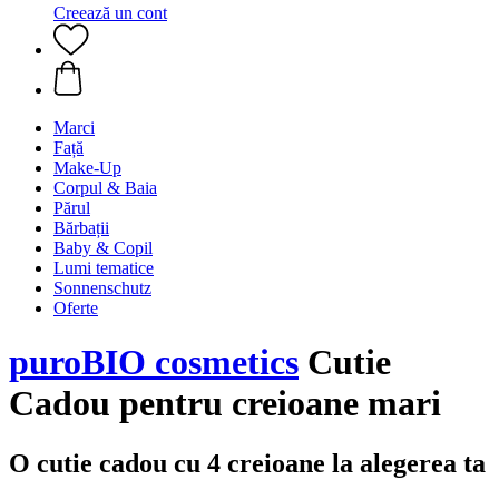
Creează un cont
Marci
Față
Make-Up
Corpul & Baia
Părul
Bărbații
Baby & Copil
Lumi tematice
Sonnenschutz
Oferte
puroBIO cosmetics
Cutie
Cadou pentru creioane mari
O cutie cadou cu 4 creioane la alegerea ta