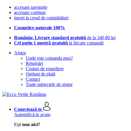
accesare navigație
accesare conținut
mergi la coșul de cumpărături
Cosmetice naturale 100%
România: Livrare standard gratuită
de la 340,89 lei
Cel puțin 1 mostră gratuită
la fiecare comandă
Ajutor
Unde este comanda mea?
Returnări
Costuri de expediere
Opțiuni de plată
Contact
Toate subiectele de ajutor
Conectează-te
Autentifică-te acum
Ești
nou aici?