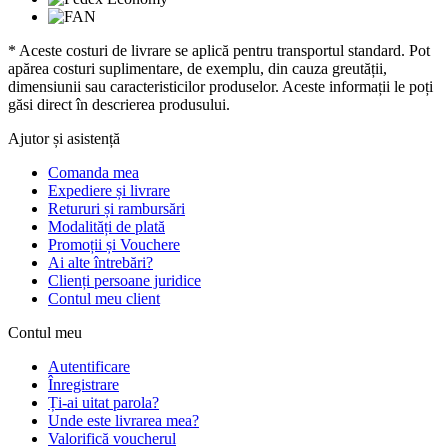
* Aceste costuri de livrare se aplică pentru transportul standard. Pot
apărea costuri suplimentare, de exemplu, din cauza greutății,
dimensiunii sau caracteristicilor produselor. Aceste informații le poți
găsi direct în descrierea produsului.
Ajutor și asistență
Comanda mea
Expediere și livrare
Retururi și rambursări
Modalități de plată
Promoții și Vouchere
Ai alte întrebări?
Clienți persoane juridice
Contul meu client
Contul meu
Autentificare
Înregistrare
Ți-ai uitat parola?
Unde este livrarea mea?
Valorifică voucherul