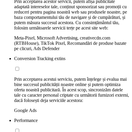
Prin acceptarea acestor servicii, putem afișa publicitate
adaptată intereselor tale, conținut sponsorizat sau promoții cu
reduceri pentru pagina noastră web sau produsele noastre, pe
baza comportamentului tău de navigare și de cumpărături, și
putem măsura succesul acestora. Cu consimțământul tău,
folosim următoarele servicii terțe pe acest site web:
Meta-Pixel, Microsoft Advertising, creativecdn.com
(RTBHouse), TikTok Pixel, Recomandări de produse bazate
pe clicuri, Ads Defender
Conversion Tracking extins
Prin acceptarea acestui serviciu, putem înțelege și evalua mai
bine succesul publicității noastre online și putem optimiza
oferta noastră publicitară. În acest scop, sincronizăm datele
tale cu caracter personal criptate cu următorii furnizori externi,
dacă folosești deja serviciile acestora:
Google Ads
Performance