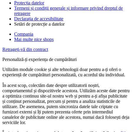
Protecția datelor
Termeni și condiții generale și informare privind dreptul de
retragere
Declarația de accesibilitate
Setări de protecție a datelor
Compania
Mai multe nice shops
Retrageți-vă din contract
Personaliză-ți experiența de cumpărături
Utilizăm module cookie și alte tehnologii doar pentru a-ți oferi o
experiență de cumpărături personalizată, cu acordul tău individual.
În acest scop, colectăm date despre utilizatorii noștri,
comportamentul și dispozitivele acestora. Utilizăm aceste date pentru
a optimiza continuu site-ul nostru web și pentru a-ți afișa publicitate
și conținut personalizat, precum și pentru a analiza statisticile de
utilizare. De asemenea, putem sincroniza datele tale criptate cu
furnizori externi și îți putem prezenta oferte prin intermediul
canalelor de publicitate online ale acestora, numai dacă folosești deja
serviciile lor.