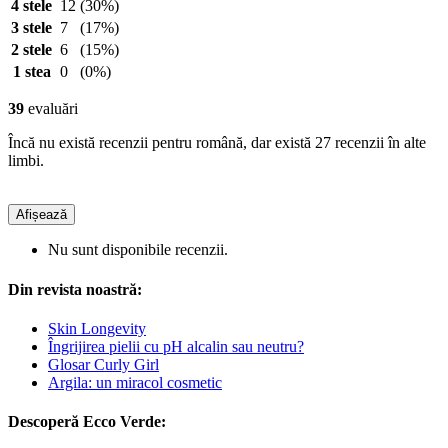
4 stele
12
(30%)
3 stele
7
(17%)
2 stele
6
(15%)
1 stea
0
(0%)
39
evaluări
Încă nu există recenzii pentru română, dar există 27 recenzii în alte
limbi.
Afișează
Nu sunt disponibile recenzii.
Din revista noastră:
Skin Longevity
Îngrijirea pielii cu pH alcalin sau neutru?
Glosar Curly Girl
Argila: un miracol cosmetic
Descoperă Ecco Verde: