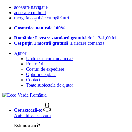
accesare navigație
accesare conținut
mergi la coșul de cumpărături
Cosmetice naturale 100%
România: Livrare standard gratuită
de la 341,00 lei
Cel puțin 1 mostră gratuită
la fiecare comandă
Ajutor
Unde este comanda mea?
Returnări
Costuri de expediere
Opțiuni de plată
Contact
Toate subiectele de ajutor
Conectează-te
Autentifică-te acum
Ești
nou aici?