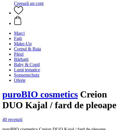
Creează un cont
Marci
Față
Make-Up
Corpul & Baia
Părul
Bărbații
Baby & Copil
Lumi tematice
Sonnenschutz
Oferte
puroBIO cosmetics
Creion
DUO Kajal / fard de pleoape
40 recenzii
puroBIO cosmetics Creion DUO Kajal / fard de pleoape