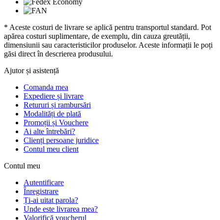
* Aceste costuri de livrare se aplică pentru transportul standard. Pot
apărea costuri suplimentare, de exemplu, din cauza greutății,
dimensiunii sau caracteristicilor produselor. Aceste informații le poți
găsi direct în descrierea produsului.
Ajutor și asistență
Comanda mea
Expediere și livrare
Retururi și rambursări
Modalități de plată
Promoții și Vouchere
Ai alte întrebări?
Clienți persoane juridice
Contul meu client
Contul meu
Autentificare
Înregistrare
Ți-ai uitat parola?
Unde este livrarea mea?
Valorifică voucherul