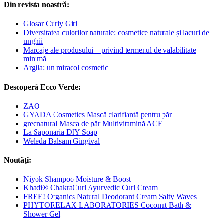
Din revista noastră:
Glosar Curly Girl
Diversitatea culorilor naturale: cosmetice naturale și lacuri de
unghii
Marcaje ale produsului – privind termenul de valabilitate
minimă
Argila: un miracol cosmetic
Descoperă Ecco Verde:
ZAO
GYADA Cosmetics Mască clarifiantă pentru păr
greenatural Masca de păr Multivitamină ACE
La Saponaria DIY Soap
Weleda Balsam Gingival
Noutăți:
Niyok Shampoo Moisture & Boost
Khadi® ChakraCurl Ayurvedic Curl Cream
FREE! Organics Natural Deodorant Cream Salty Waves
PHYTORELAX LABORATORIES Coconut Bath &
Shower Gel