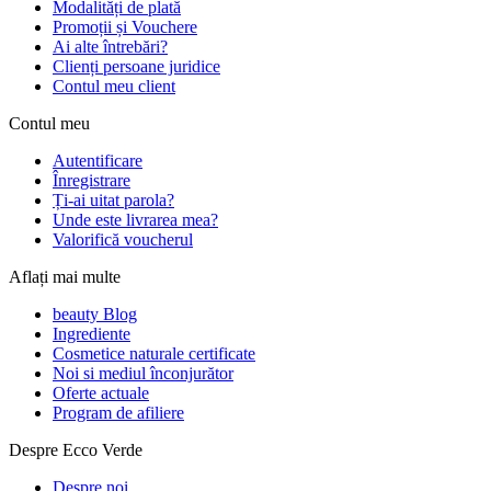
Modalități de plată
Promoții și Vouchere
Ai alte întrebări?
Clienți persoane juridice
Contul meu client
Contul meu
Autentificare
Înregistrare
Ți-ai uitat parola?
Unde este livrarea mea?
Valorifică voucherul
Aflați mai multe
beauty Blog
Ingrediente
Cosmetice naturale certificate
Noi si mediul înconjurător
Oferte actuale
Program de afiliere
Despre Ecco Verde
Despre noi