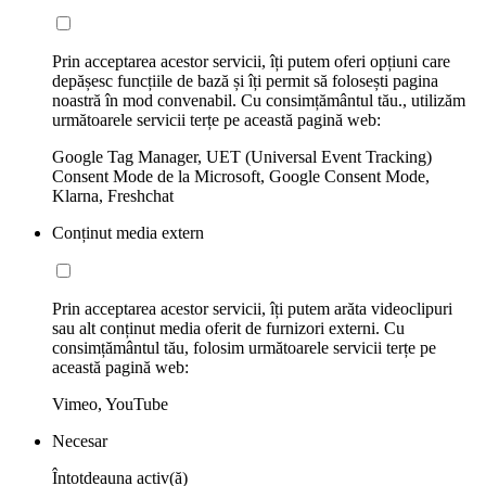
Prin acceptarea acestor servicii, îți putem oferi opțiuni care
depășesc funcțiile de bază și îți permit să folosești pagina
noastră în mod convenabil. Cu consimțământul tău., utilizăm
următoarele servicii terțe pe această pagină web:
Google Tag Manager, UET (Universal Event Tracking)
Consent Mode de la Microsoft, Google Consent Mode,
Klarna, Freshchat
Conținut media extern
Prin acceptarea acestor servicii, îți putem arăta videoclipuri
sau alt conținut media oferit de furnizori externi. Cu
consimțământul tău, folosim următoarele servicii terțe pe
această pagină web:
Vimeo, YouTube
Necesar
Întotdeauna activ(ă)