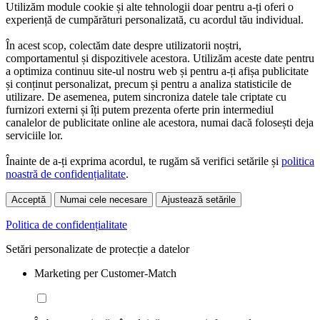
Utilizăm module cookie și alte tehnologii doar pentru a-ți oferi o
experiență de cumpărături personalizată, cu acordul tău individual.
În acest scop, colectăm date despre utilizatorii noștri,
comportamentul și dispozitivele acestora. Utilizăm aceste date pentru
a optimiza continuu site-ul nostru web și pentru a-ți afișa publicitate
și conținut personalizat, precum și pentru a analiza statisticile de
utilizare. De asemenea, putem sincroniza datele tale criptate cu
furnizori externi și îți putem prezenta oferte prin intermediul
canalelor de publicitate online ale acestora, numai dacă folosești deja
serviciile lor.
Înainte de a-ți exprima acordul, te rugăm să verifici setările și
politica
noastră de confidențialitate
.
Acceptă
Numai cele necesare
Ajustează setările
Politica de confidențialitate
Setări personalizate de protecție a datelor
Marketing per Customer-Match