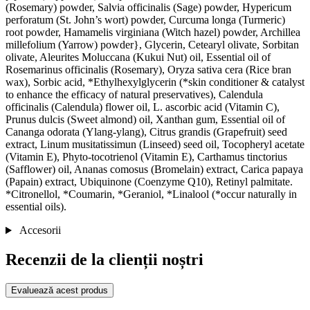
(Rosemary) powder, Salvia officinalis (Sage) powder, Hypericum
perforatum (St. John’s wort) powder, Curcuma longa (Turmeric)
root powder, Hamamelis virginiana (Witch hazel) powder, Archillea
millefolium (Yarrow) powder}, Glycerin, Cetearyl olivate, Sorbitan
olivate, Aleurites Moluccana (Kukui Nut) oil, Essential oil of
Rosemarinus officinalis (Rosemary), Oryza sativa cera (Rice bran
wax), Sorbic acid, *Ethylhexylglycerin (*skin conditioner & catalyst
to enhance the efficacy of natural preservatives), Calendula
officinalis (Calendula) flower oil, L. ascorbic acid (Vitamin C),
Prunus dulcis (Sweet almond) oil, Xanthan gum, Essential oil of
Cananga odorata (Ylang-ylang), Citrus grandis (Grapefruit) seed
extract, Linum musitatissimun (Linseed) seed oil, Tocopheryl acetate
(Vitamin E), Phyto-tocotrienol (Vitamin E), Carthamus tinctorius
(Safflower) oil, Ananas comosus (Bromelain) extract, Carica papaya
(Papain) extract, Ubiquinone (Coenzyme Q10), Retinyl palmitate.
*Citronellol, *Coumarin, *Geraniol, *Linalool (*occur naturally in
essential oils).
Accesorii
Recenzii de la clienții noștri
Evaluează acest produs