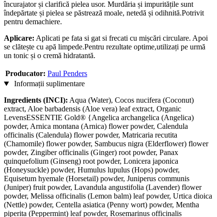
încurajator și clarifică pielea usor. Murdăria și impuritățile sunt
îndepărtate și pielea se păstrează moale, netedă și odihnită.Potrivit
pentru demachiere.
Aplicare:
Aplicati pe fata si gat si frecati cu mișcări circulare. Apoi
se clătește cu apă limpede.Pentru rezultate optime,utilizați pe urmă
un tonic și o cremă hidratantă.
Producator:
Paul Penders
Informații suplimentare
Ingredients (INCI):
Aqua (Water), Cocos nucifera (Coconut)
extract, Aloe barbadensis (Aloe vera) leaf extract, Organic
LevensESSENTIE Gold® {Angelica archangelica (Angelica)
powder, Arnica montana (Arnica) flower powder, Calendula
officinalis (Calendula) flower powder, Matricaria recutita
(Chamomile) flower powder, Sambucus nigra (Elderflower) flower
powder, Zingiber officinalis (Ginger) root powder, Panax
quinquefolium (Ginseng) root powder, Lonicera japonica
(Honeysuckle) powder, Humulus lupulus (Hops) powder,
Equisetum hyemale (Horsetail) powder, Juniperus communis
(Juniper) fruit powder, Lavandula angustifolia (Lavender) flower
powder, Melissa officinalis (Lemon balm) leaf powder, Urtica dioica
(Nettle) powder, Centella asiatica (Penny wort) powder, Mentha
piperita (Peppermint) leaf powder, Rosemarinus officinalis