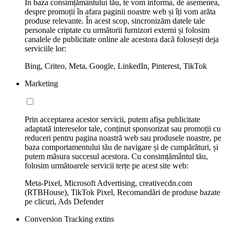
În baza consimțământului tău, te vom informa, de asemenea,
despre promoții în afara paginii noastre web și îți vom arăta
produse relevante. În acest scop, sincronizăm datele tale
personale criptate cu următorii furnizori externi și folosim
canalele de publicitate online ale acestora dacă folosești deja
serviciile lor:
Bing, Criteo, Meta, Google, LinkedIn, Pinterest, TikTok
Marketing
Prin acceptarea acestor servicii, putem afișa publicitate
adaptată intereselor tale, conținut sponsorizat sau promoții cu
reduceri pentru pagina noastră web sau produsele noastre, pe
baza comportamentului tău de navigare și de cumpărături, și
putem măsura succesul acestora. Cu consimțământul tău,
folosim următoarele servicii terțe pe acest site web:
Meta-Pixel, Microsoft Advertising, creativecdn.com
(RTBHouse), TikTok Pixel, Recomandări de produse bazate
pe clicuri, Ads Defender
Conversion Tracking extins