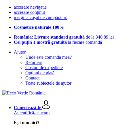
accesare navigație
accesare conținut
mergi la coșul de cumpărături
Cosmetice naturale 100%
România: Livrare standard gratuită
de la 340,89 lei
Cel puțin 1 mostră gratuită
la fiecare comandă
Ajutor
Unde este comanda mea?
Returnări
Costuri de expediere
Opțiuni de plată
Contact
Toate subiectele de ajutor
Conectează-te
Autentifică-te acum
Ești
nou aici?