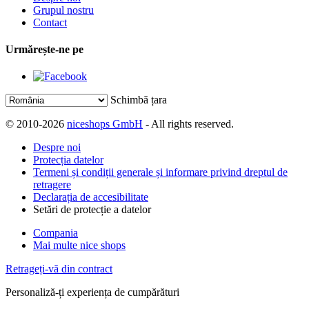
Grupul nostru
Contact
Urmărește-ne pe
Schimbă țara
© 2010-2026
niceshops GmbH
- All rights reserved.
Despre noi
Protecția datelor
Termeni și condiții generale și informare privind dreptul de
retragere
Declarația de accesibilitate
Setări de protecție a datelor
Compania
Mai multe nice shops
Retrageți-vă din contract
Personaliză-ți experiența de cumpărături