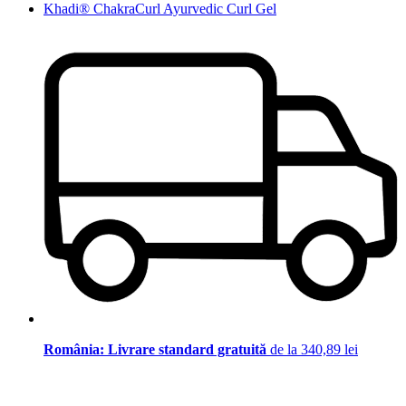
Khadi® ChakraCurl Ayurvedic Curl Gel
România: Livrare standard gratuită
de la 340,89 lei