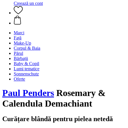
Creează un cont
Marci
Față
Make-Up
Corpul & Baia
Părul
Bărbații
Baby & Copil
Lumi tematice
Sonnenschutz
Oferte
Paul Penders
Rosemary &
Calendula Demachiant
Curățare blândă pentru pielea netedă