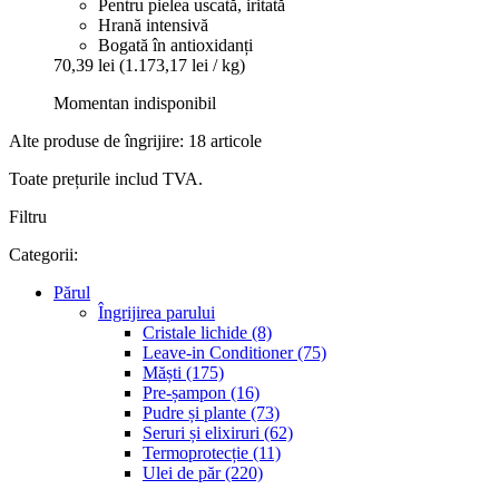
Pentru pielea uscată, iritată
Hrană intensivă
Bogată în antioxidanți
70,39 lei
(1.173,17 lei / kg)
Momentan indisponibil
Alte produse de îngrijire: 18 articole
Toate prețurile includ TVA.
Filtru
Categorii:
Părul
Îngrijirea parului
Cristale lichide (8)
Leave-in Conditioner (75)
Măști (175)
Pre-șampon (16)
Pudre și plante (73)
Seruri și elixiruri (62)
Termoprotecție (11)
Ulei de păr (220)