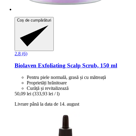
Coș de cumpărături
2.8 (6)
Biolaven
Exfoliating Scalp Scrub, 150 ml
Pentru piele normală, grasă și cu mătreață
Proprietăți hrănitoare
Curăță și revitalizează
50,09 lei
(333,93 lei / l)
Livrare până la data de 14. august