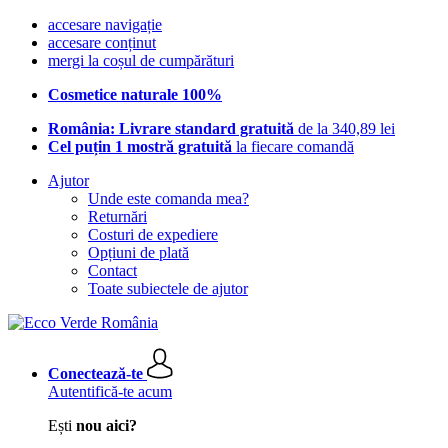
accesare navigație
accesare conținut
mergi la coșul de cumpărături
Cosmetice naturale 100%
România: Livrare standard gratuită
de la 340,89 lei
Cel puțin 1 mostră gratuită
la fiecare comandă
Ajutor
Unde este comanda mea?
Returnări
Costuri de expediere
Opțiuni de plată
Contact
Toate subiectele de ajutor
Conectează-te
Autentifică-te acum
Ești
nou aici?