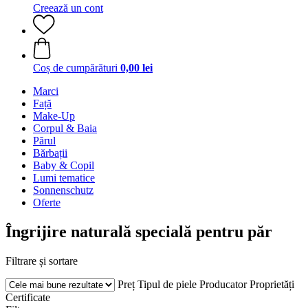
Creează un cont
Coș de cumpărături
0,00 lei
Marci
Față
Make-Up
Corpul & Baia
Părul
Bărbații
Baby & Copil
Lumi tematice
Sonnenschutz
Oferte
Îngrijire naturală specială pentru păr
Filtrare și sortare
Preț
Tipul de piele
Producator
Proprietăți
Certificate