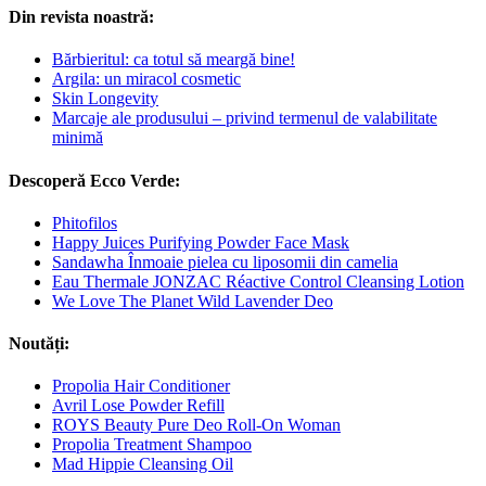
Din revista noastră:
Bărbieritul: ca totul să meargă bine!
Argila: un miracol cosmetic
Skin Longevity
Marcaje ale produsului – privind termenul de valabilitate
minimă
Descoperă Ecco Verde:
Phitofilos
Happy Juices Purifying Powder Face Mask
Sandawha Înmoaie pielea cu liposomii din camelia
Eau Thermale JONZAC Réactive Control Cleansing Lotion
We Love The Planet Wild Lavender Deo
Noutăți:
Propolia Hair Conditioner
Avril Lose Powder Refill
ROYS Beauty Pure Deo Roll-On Woman
Propolia Treatment Shampoo
Mad Hippie Cleansing Oil