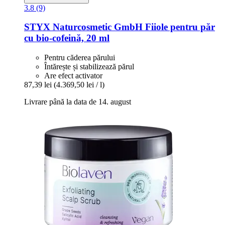
3.8 (9)
STYX Naturcosmetic GmbH
Fiiole pentru păr
cu bio-​cofeină, 20 ml
Pentru căderea părului
Întărește și stabilizează părul
Are efect activator
87,39 lei
(4.369,50 lei / l)
Livrare până la data de 14. august