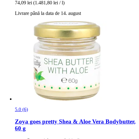
74,09 lei
(1.481,80 lei / l)
Livrare până la data de 14. august
5.0 (6)
Zoya goes pretty
Shea & Aloe Vera Bodybutter,
60 g