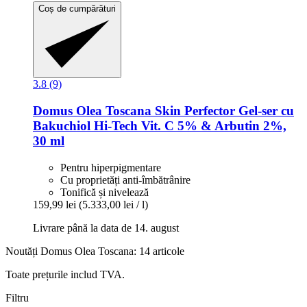
Coș de cumpărături
3.8 (9)
Domus Olea Toscana
Skin Perfector Gel-​ser cu
Bakuchiol Hi-​Tech Vit. C 5% & Arbutin 2%,
30 ml
Pentru hiperpigmentare
Cu proprietăți anti-îmbătrânire
Tonifică și nivelează
159,99 lei
(5.333,00 lei / l)
Livrare până la data de 14. august
Noutăți Domus Olea Toscana: 14 articole
Toate prețurile includ TVA.
Filtru