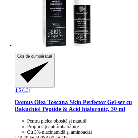
Coș de cumpărături
4.5 (13)
Domus Olea Toscana
Skin Perfector Gel-​ser cu
Bakuchiol Peptide & Acid hialuronic, 30 ml
Pentru pielea obosită și matură
Proprietăți anti-îmbătrânire
Cu 3% niacinamidă și aminoacizi
149,49 lei
(4.983,00 lei / l)