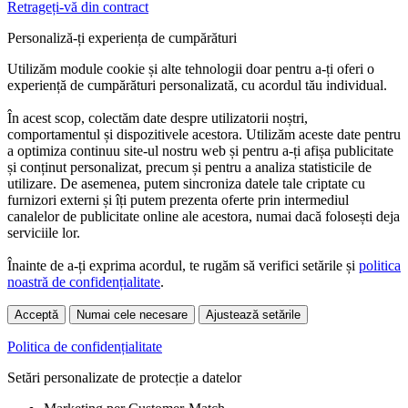
Retrageți-vă din contract
Personaliză-ți experiența de cumpărături
Utilizăm module cookie și alte tehnologii doar pentru a-ți oferi o
experiență de cumpărături personalizată, cu acordul tău individual.
În acest scop, colectăm date despre utilizatorii noștri,
comportamentul și dispozitivele acestora. Utilizăm aceste date pentru
a optimiza continuu site-ul nostru web și pentru a-ți afișa publicitate
și conținut personalizat, precum și pentru a analiza statisticile de
utilizare. De asemenea, putem sincroniza datele tale criptate cu
furnizori externi și îți putem prezenta oferte prin intermediul
canalelor de publicitate online ale acestora, numai dacă folosești deja
serviciile lor.
Înainte de a-ți exprima acordul, te rugăm să verifici setările și
politica
noastră de confidențialitate
.
Acceptă
Numai cele necesare
Ajustează setările
Politica de confidențialitate
Setări personalizate de protecție a datelor