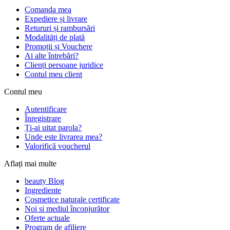
Comanda mea
Expediere și livrare
Retururi și rambursări
Modalități de plată
Promoții și Vouchere
Ai alte întrebări?
Clienți persoane juridice
Contul meu client
Contul meu
Autentificare
Înregistrare
Ți-ai uitat parola?
Unde este livrarea mea?
Valorifică voucherul
Aflați mai multe
beauty Blog
Ingrediente
Cosmetice naturale certificate
Noi si mediul înconjurător
Oferte actuale
Program de afiliere