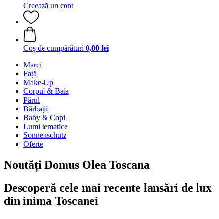
Creează un cont
Coș de cumpărături
0,00 lei
Marci
Față
Make-Up
Corpul & Baia
Părul
Bărbații
Baby & Copil
Lumi tematice
Sonnenschutz
Oferte
Noutăți Domus Olea Toscana
Descoperă cele mai recente lansări de lux
din inima Toscanei