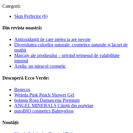
Categorii:
Skin Perfector
(6)
Din revista noastră:
Antioxidanții de care pielea ta are nevoie
Diversitatea culorilor naturale: cosmetice naturale și lacuri de
unghii
Marcaje ale produsului – privind termenul de valabilitate
minimă
Argila: un miracol cosmetic
Descoperă Ecco Verde:
Benecos
Weleda Pink Peach Shower Gel
botania Rosa Damascena Premium
ANGEL MINERALS Căniță din porțelan
puroBIO cosmetics Balmygloss
Noutăți: