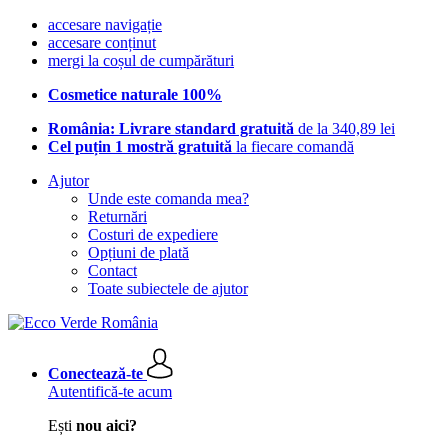
accesare navigație
accesare conținut
mergi la coșul de cumpărături
Cosmetice naturale 100%
România: Livrare standard gratuită
de la 340,89 lei
Cel puțin 1 mostră gratuită
la fiecare comandă
Ajutor
Unde este comanda mea?
Returnări
Costuri de expediere
Opțiuni de plată
Contact
Toate subiectele de ajutor
Conectează-te
Autentifică-te acum
Ești
nou aici?